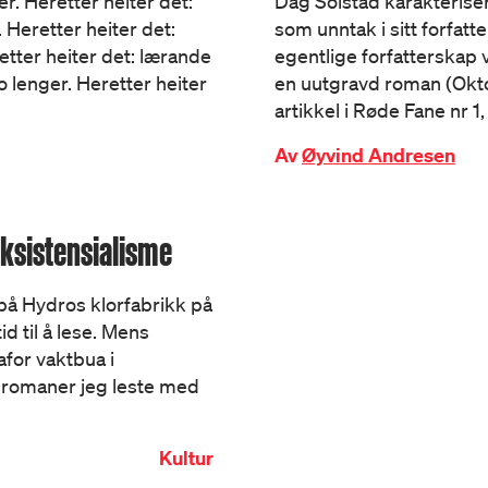
er. Heretter heiter det:
Dag Solstad karakteriser
 Heretter heiter det:
som unntak i sitt forfatt
retter heiter det: lærande
egentlige forfatterskap v
o lenger. Heretter heiter
en uutgravd roman (Okt
artikkel i Røde Fane nr 1,
Av
Øyvind Andresen
ksistensialisme
på Hydros klorfabrikk på
id til å lese. Mens
afor vaktbua i
o romaner jeg leste med
Kultur