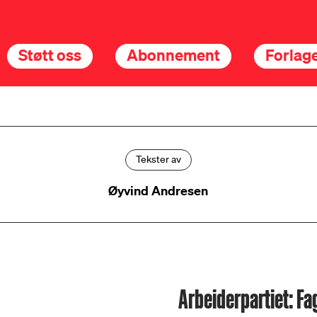
Støtt oss
Abonnement
Forlage
Tekster av
Øyvind Andresen
Arbeiderpartiet: Fa