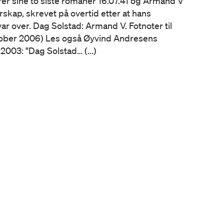
er sine to siste romaner 16.07.41 og Armand V
erskap, skrevet på overtid etter at hans
ar over. Dag Solstad: Armand V. Fotnoter til
ober 2006) Les også Øyvind Andresens
 2003: "Dag Solstad… (...)