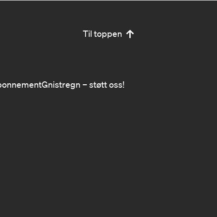
Til toppen
bonnement
Gnistregn – støtt oss!