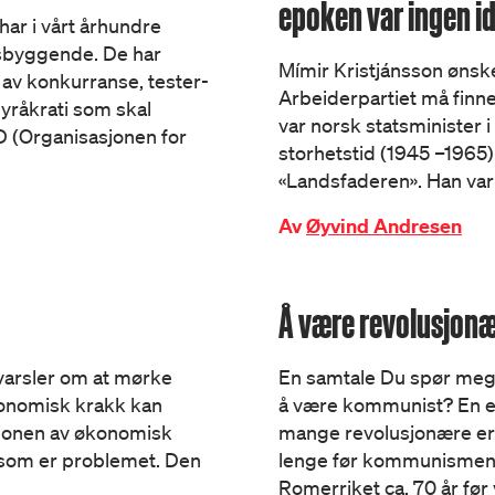
epoken var ingen id
 har i vårt århundre
nsbyggende. De har
Mímir Kristjánsson ønsk
 av konkurranse, tester­­­
Arbeiderpartiet må finne
yråkrati som skal
var norsk statsminister i
CD (Organisasjonen for
storhetstid (1945 –1965
«Landsfaderen». Han var e
Av
Øyvind Andresen
Å være revolusjon
 varsler om at mørke
En samtale Du spør meg
økonomisk krakk kan
å være kommunist? En e
sjonen av økonomisk
mange revolusjonære er
d som er problemet. Den
lenge før kommunismen.1
Romerriket ca. 70 år før 