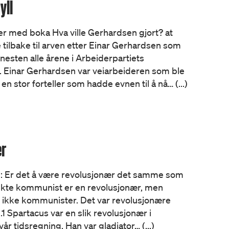
yll
er med boka Hva ville Gerhardsen gjort? at
 tilbake til arven etter Einar Gerhardsen som
 nesten alle årene i Arbeiderpartiets
). Einar Gerhardsen var veiarbeideren som ble
n stor forteller som hadde evnen til å nå… (...)
ær
: Er det å være revolusjonær det samme som
kte kommunist er en revolusjonær, men
 ikke kommunister. Det var revolusjonære
 Spartacus var en slik revolusjonær i
vår tidsregning. Han var gladiator… (...)