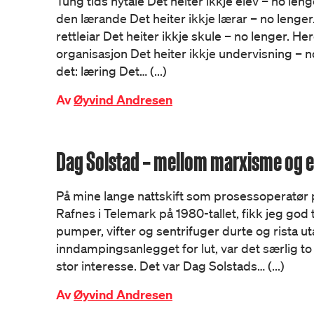
Tung tids nytale Det heiter ikkje elev – no leng
den lærande Det heiter ikkje lærar – no lenger.
rettleiar Det heiter ikkje skule – no lenger. He
organisasjon Det heiter ikkje undervisning – n
det: læring Det… (...)
Av
Øyvind Andresen
Dag Solstad – mellom marxisme og e
På mine lange nattskift som prosessoperatør 
Rafnes i Telemark på 1980-tallet, fikk jeg god t
pumper, vifter og sentrifuger durte og rista ut
inndampingsanlegget for lut, var det særlig t
stor interesse. Det var Dag Solstads… (...)
Av
Øyvind Andresen