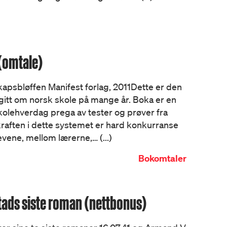
(omtale)
psbløffen Manifest forlag, 2011Dette er den
gitt om norsk skole på mange år. Boka er en
kolehverdag prega av tester og prøver fra
kraften i dette systemet er hard konkurranse
evene, mellom lærerne,… (...)
Bokomtaler
stads siste roman (nettbonus)