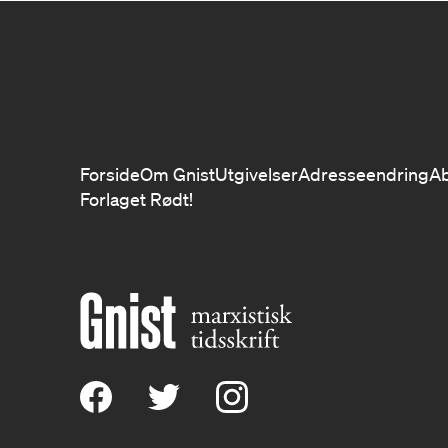
Forside
Om Gnist
Utgivelser
Adresseendring
A
Forlaget Rødt!