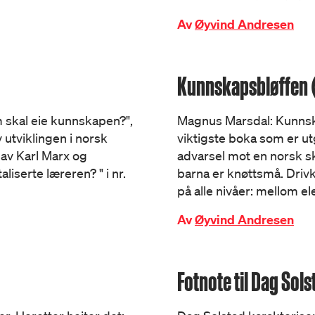
Av
Øyvind Andresen
Kunnskapsbløffen 
em skal eie kunnskapen?",
Magnus Marsdal: Kunnska
 utviklingen i norsk
viktigste boka som er ut
 av Karl Marx og
advarsel mot en norsk s
liserte læreren? " i nr.
barna er knøttsmå. Driv
på alle nivåer: mellom el
Av
Øyvind Andresen
Fotnote til Dag Sol