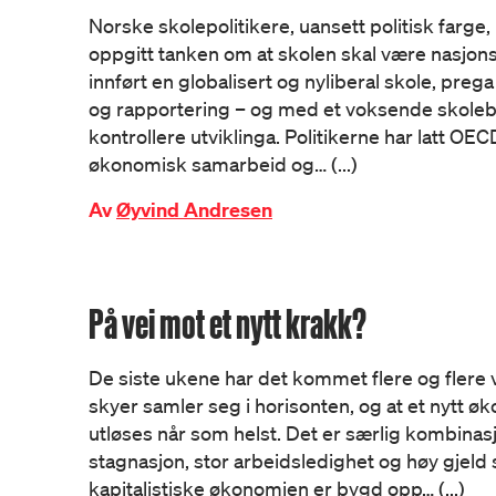
Norske skolepolitikere, uansett politisk farge,
oppgitt tanken om at skolen skal være nasjo
innført en globalisert og nyliberal skole, prega
og rapportering – og med et voksende skoleb
kontrollere utviklinga. Politikerne har latt OE
økonomisk samarbeid og… (...)
Av
Øyvind Andresen
På vei mot et nytt krakk?
De siste ukene har det kommet flere og flere
skyer samler seg i horisonten, og at et nytt 
utløses når som helst. Det er særlig kombina
stagnasjon, stor arbeidsledighet og høy gjel
kapitalistiske økonomien er bygd opp… (...)