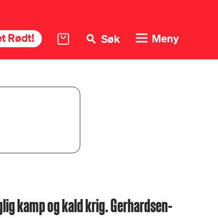
t Rødt!
Meny
Søk
glig kamp og kald krig. Gerhardsen-