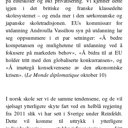
på eliteskoler og økt privatisering. Vi kjenner dette
igjen i det britiske og franske klassedelte
skolesystemet – og enda mer i den sørkoreanske og
japanske skoletradisjonen. EUs kommissær for
utdanning Androulla Vassiliou syn på utdanning lar
seg oppsummere i et par setninger: «Å bedre
kompetansen og mulighetene til utdanning ved å
fokusere på markedets behov», «Å bidra til at EU
holder tritt med den globaliserte konkurransen», og
«Å imøtegå konsekvensene av den økonomiske
krisen». (
Le Monde diplomatique
oktober 10)
I norsk skole ser vi de samme tendensene, og de vil
sjølsagt ytterligere skyte fart ved en helblå regjering
fra 2011 slik vi har sett i Sverige under Reinfeldt.
Dette vil komme til uttrykk i ytterligere