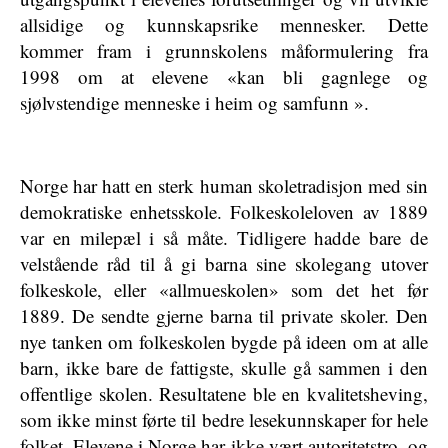
allsidige og kunnskapsrike mennesker. Dette
kommer fram i grunnskolens måformulering fra
1998 om at elevene «kan bli gagnlege og
sjølvstendige menneske i heim og samfunn ».
Norge har hatt en sterk human skoletradisjon med sin
demokratiske enhetsskole. Folkeskoleloven av 1889
var en milepæl i så måte. Tidligere hadde bare de
velstående råd til å gi barna sine skolegang utover
folkeskole, eller «allmueskolen» som det het før
1889. De sendte gjerne barna til private skoler. Den
nye tanken om folkeskolen bygde på ideen om at alle
barn, ikke bare de fattigste, skulle gå sammen i den
offentlige skolen. Resultatene ble en kvalitetsheving,
som ikke minst førte til bedre lesekunnskaper for hele
folket. Elevene i Norge har ikke vært autoritetstro, og