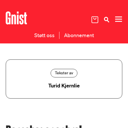
Støtt oss
Abonnement
Tekster av
Turid Kjernlie