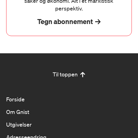
saker og økonomi. Alt i et marxistisk
perspektiv.
Tegn abonnement
Til toppen
Forside
Om Gnist
Utgivelser
Adresseendring