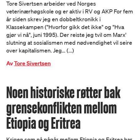
Tore Sivertsen arbeider ved Norges
veterinærhøgskole og er aktiv i RV og AKP For fem
år siden skrev jeg en dobbeltkronikk i
Klassekampen ("Hvorfor gikk det ikke" og "Hva
gjør vi nå", juni 1995). Der reiste jeg tvil om Marx'
slutning at sosialismen med nødvendighet vil seire
over kapitalismen. Jeg… (...)
Av
Tore Sivertsen
Noen historiske røtter bak
grensekonflikten mellom
Etiopia og Eritrea
Krigen som nå pågår mellom Etiopia og Eritrea har