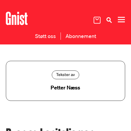
Støtt oss
Abonnement
Tekster av
Petter Næss