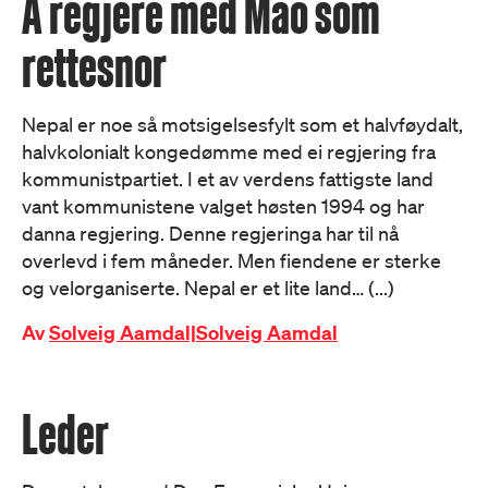
Å regjere med Mao som
rettesnor
Nepal er noe så motsigelsesfylt som et halvføydalt,
halvkolonialt kongedømme med ei regjering fra
kommunistpartiet. I et av verdens fattigste land
vant kommunistene valget høsten 1994 og har
danna regjering. Denne regjeringa har til nå
overlevd i fem måneder. Men fiendene er sterke
og velorganiserte. Nepal er et lite land… (...)
Av
Solveig Aamdal|Solveig Aamdal
Leder