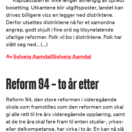
Kapitalstaten er ikke lenger avhengig av spredt
bosetting. Utkantene blir utgiftsposter, landet kan
drives billigere viss en legger ned distriktene.
Derfor utsettes distriktene nå for et samordna
angrep, godt skjult i fine ord og tilsynelatende
ufarlige reformer. Folk vil bo i distriktene. Folk har
slått seg ned… (...)
Av
Solveig Aamdal|Solveig Aamdal
Reform 94 – to år etter
Reform 94, den store reformen i videregående
skole som framstilles som den reformen som skal
gi alle rett til tre års videregående opplæring, samt
at de tre åra skal føre fram til enten studie-, yrkes-
eller delkompetanse, har virka i to år. En kan nå slå