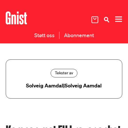
Støtt oss
Abonnement
Tekster av
Solveig Aamdal|Solveig Aamdal