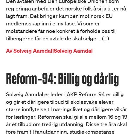
Den avta­len med Den Europeiske Unionen som
regjeringa anbefaler det norske folk å si ja til, er nå
lagt fram. Det bringer kampen mot norsk EU
medlemsskap inn i ei ny fase. Vi som er
motstandere får noe konkret å forholde oss til,
tilhengerne får en avtale de skal selge.… (...)
Av
Solveig Aamdal|Solveig Aamdal
Reform‑94: Billig og dårlig
Solveig Aamdal er leder i AKP Reform‑94 er billig
og gir et dårligere tilbud til skolesvake elever,
større innflytelse til næringslivet og dårligere vilkår
for lærlinger. Reformen skal gi alle mellom 16 og 19
år et tilbud om treårig utdanning. Disse tre åra skal
fore fram til fagutdanning, studiekompetanse