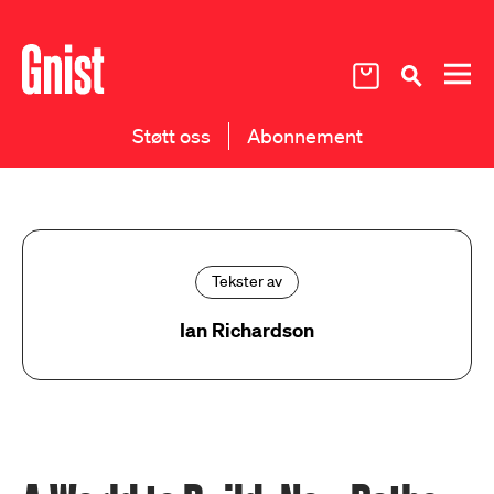
Støtt oss
Abonnement
Tekster av
Ian Richardson