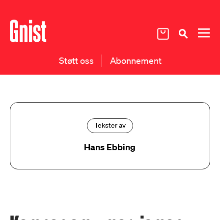
Støtt oss
Abonnement
Tekster av
Hans Ebbing