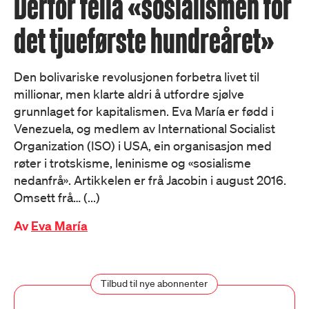
Derfor feila «sosialismen for
det tjueførste hundreåret»
Den bolivariske revolusjonen forbetra livet til
millionar, men klarte aldri å utfordre sjølve
grunnlaget for kapitalismen. Eva María er fødd i
Venezuela, og medlem av International Socialist
Organization (ISO) i USA, ein organisasjon med
røter i trotskisme, leninisme og «sosialisme
nedanfrå». Artikkelen er frå Jacobin i august 2016.
Omsett frå… (...)
Av
Eva María
Tilbud til nye abonnenter