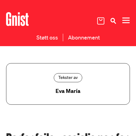
Støtt oss
Abonnement
Tekster av
Eva María