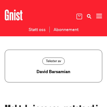
Støtt oss
Abonnement
Tekster av
David Barsamian