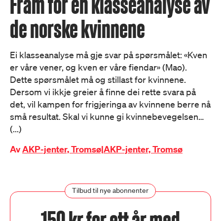
Fram for en klasseanalyse av
de norske kvinnene
Ei klasseanalyse må gje svar på spørsmålet: «Kven
er våre vener, og kven er våre fiendar» (Mao).
Dette spørsmålet må og stillast for kvinnene.
Dersom vi ikkje greier å finne dei rette svara på
det, vil kampen for frigjeringa av kvinnene berre nå
små resultat. Skal vi kunne gi kvinnebevegelsen…
(...)
Av
AKP-jenter, Tromsø|AKP-jenter, Tromsø
Tilbud til nye abonnenter
150 kr for ett år med