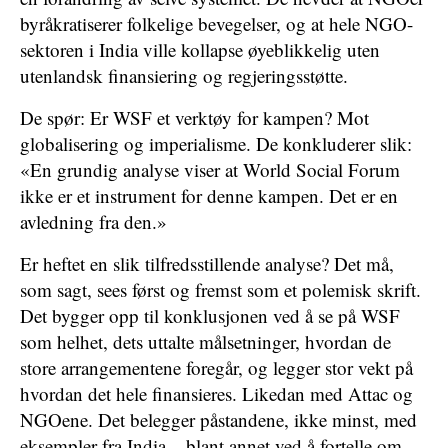
byråkratiserer folkelige bevegelser, og at hele NGO-
sektoren i India ville kollapse øyeblikkelig uten
utenlandsk finansiering og regjeringsstøtte.
De spør: Er WSF et verktøy for kampen? Mot
globalisering og imperialisme. De konkluderer slik:
«En grundig analyse viser at World Social Forum
ikke er et instrument for denne kampen. Det er en
avledning fra den.»
Er heftet en slik tilfredsstillende analyse? Det må,
som sagt, sees først og fremst som et polemisk skrift.
Det bygger opp til konklusjonen ved å se på WSF
som helhet, dets uttalte målsetninger, hvordan de
store arrangementene foregår, og legger stor vekt på
hvordan det hele finansieres. Likedan med Attac og
NGOene. Det belegger påstandene, ikke minst, med
eksempler fra India – blant annet ved å fortelle om