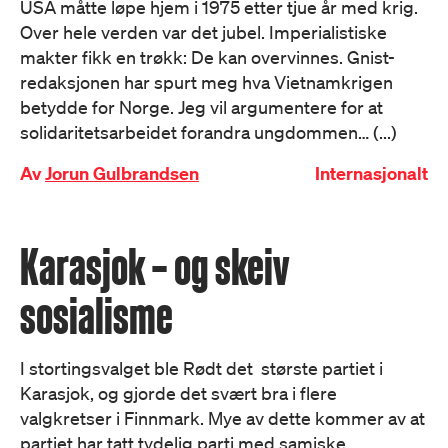
USA måtte løpe hjem i 1975 etter tjue år med krig.
Over hele verden var det jubel. Imperialistiske
makter fikk en trøkk: De kan overvinnes. Gnist-
redaksjonen har spurt meg hva Vietnamkrigen
betydde for Norge. Jeg vil argumentere for at
solidaritetsarbeidet forandra ungdommen… (...)
Av
Jorun Gulbrandsen
Internasjonalt
Karasjok – og skeiv
sosialisme
I stortingsvalget ble Rødt det største partiet i
Karasjok, og gjorde det svært bra i flere
valgkretser i Finnmark. Mye av dette kommer av at
partiet har tatt tydelig parti med samiske