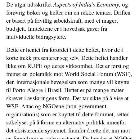
De utgir tidsskriftet
Aspects of India’s Economy
, og
forøvrig bøker og hefter om en rekke temaer. Driften
er basert på frivillig arbeidskraft, med et magert
budsjett. Inntektene er i hovedsak gaver fra
individuelle bidragsytere.
Dette er hentet fra forordet i dette heftet, hvor de i
korte trekk presenterer seg selv. Dette heftet handler
ikke om RUPE og deres virksomhet. Det er først og
fremst en polemikk mot World Social Forum (WSF),
den internasjonale bevegelsen som mange vil knytte
til Porto Alegre i Brasil. Heftet er på mange måter
skrevet i avsløringens form. Det tar sikte på å vise at
WSF, Attac og NGOene (non-government
organisations) som er knyttet til dette forumet, setter
søkelyset på å forme en alternativ politikk innenfor
det eksisterende systemet, framfor å rette det inn mot
en forandring av selve systemet. De hevder at NGOer