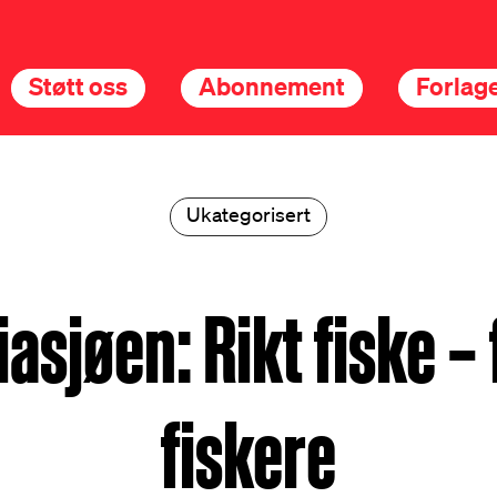
Støtt oss
Abonnement
Forlage
Ukategorisert
iasjøen: Rikt fiske – 
fiskere