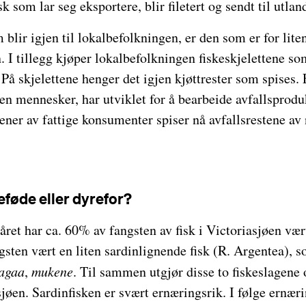
sk som lar seg eksportere, blir filetert og sendt til utlan
lir igjen til lokalbefolkningen, er den som er for liten t
. I tillegg kjøper lokalbefolkningen fiskeskjelettene som
. På skjelettene henger det igjen kjøttrester som spises.
usen mennesker, har utviklet for å bearbeide avfallsprodu
ner av fattige konsumenter spiser nå avfallsrestene av 
eføde eller dyrefor?
tiåret har ca. 60% av fangsten av fisk i Victoriasjøen vær
ngsten vært en liten sardinlignende fisk (R. Argentea), 
agaa
,
mukene
. Til sammen utgjør disse to fiskeslagene
 sjøen. Sardinfisken er svært ernæringsrik. I følge ernær