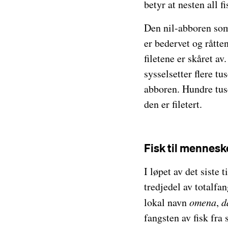
betyr at nesten all fi
Den nil-abboren som b
er bedervet og råtten
filetene er skåret av
sysselsetter flere t
abboren. Hundre tuse
den er filetert.
Fisk til mennesk
I løpet av det siste 
tredjedel av totalfa
lokal navn
omena
,
d
fangsten av fisk fra