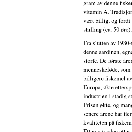
gram av denne fisken 
vitamin A. Tradisjon
vært billig, og fordi
shilling (ca. 50 øre).
Fra slutten av 1980-
denne sardinen, egne
storfe. De første år
menneskeføde, som bl
billigere fiskemel a
Europa, økte etterspø
industrien i stadig
Prisen økte, og mange
senere årene har fler
kvaliteten på fiskem
Etterspørselen etter 