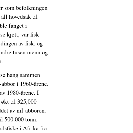
ner som befolkningen
 all hovedsak til
ble fanget i
e kjøtt, var fisk
dingen av fisk, og
undre tusen menn og
n.
Disse hang sammen
l-abbor i 1960-årene.
 av 1980-årene. I
 økt til 325,000
ddet av nil-abboren.
il 500.000 tonn.
dsfiske i Afrika fra