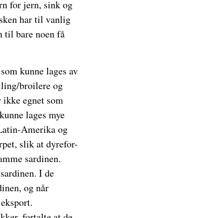
rn for jern, sink og
ken har til vanlig
n til bare noen få
t som kunne lages av
lling/broilere og
er ikke egnet som
t kunne lages mye
 Latin-Amerika og
pet, slik at dyrefor-
samme sardinen.
 sardinen. I de
dinen, og når
 eksport.
kker, fortalte at de