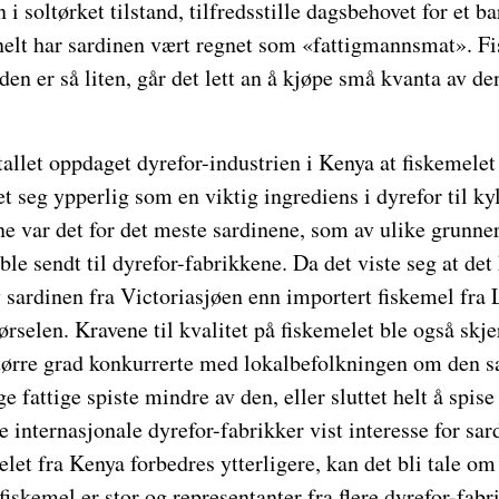
i soltørket tilstand, tilfredsstille dagsbehovet for et ba
elt har sardinen vært regnet som «fattigmannsmat». Fis
 den er så liten, går det lett an å kjøpe små kvanta av de
tallet oppdaget dyrefor-industrien i Kenya at fiskemele
t seg ypperlig som en viktig ingrediens i dyrefor til ky
ene var det for det meste sardinene, som av ulike grunn
e sendt til dyrefor-fabrikkene. Da det viste seg at de
v sardinen fra Victoriasjøen enn importert fiskemel fra
rselen. Kravene til kvalitet på fiskemelet ble også skjer
 større grad konkurrerte med lokalbefolkningen om den 
 fattige spiste mindre av den, eller sluttet helt å spise
e internasjonale dyrefor-fabrikker vist interesse for sar
elet fra Kenya forbedres ytterligere, kan det bli tale om
fiskemel er stor og representanter fra flere dyrefor-fabri