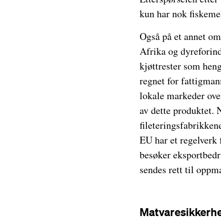
kun har nok fiskemel 
Også på et annet om
Afrika og dyreforind
kjøttrester som henge
regnet for fattigman
lokale markeder ove
av dette produktet. N
fileteringsfabrikken
EU har et regelverk 
besøker eksportbedrif
sendes rett til oppma
Matvaresikkerh