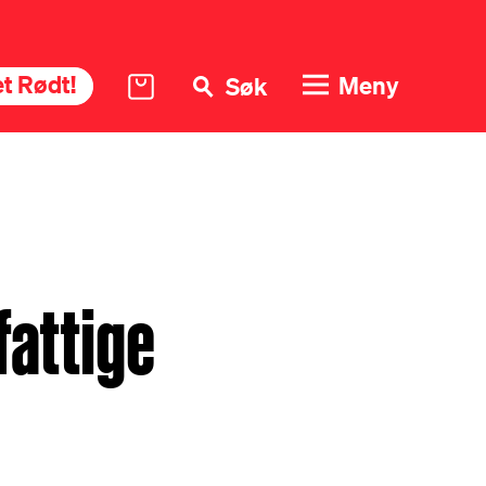
t Rødt!
Meny
Søk
fattige