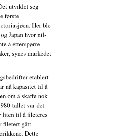
et utviklet seg
e første
ctoriasjøen. Her ble
 og Japan hvor nil-
te å etterspørre
ynker, synes markedet
gsbedrifter etablert
r nå kapasitet til å
sen om å skaffe nok
980-tallet var det
iten til å fileteres
filetert gått
abrikkene. Dette