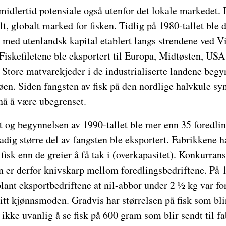
idlertid potensiale også utenfor det lokale markedet. D
lt, globalt marked for fisken. Tidlig på 1980-tallet ble d
 med utenlandsk kapital etablert langs strendene ved Vi
. Fiskefiletene ble eksportert til Europa, Midtøsten, USA
 Store matvarekjeder i de industrialiserte landene begyn
jøen. Siden fangsten av fisk på den nordlige halvkule s
 nå å være ubegrenset.
et og begynnelsen av 1990-tallet ble mer enn 35 foredlin
adig større del av fangsten ble eksportert. Fabrikkene ha
fisk enn de greier å få tak i (overkapasitet). Konkurran
en er derfor knivskarp mellom foredlingsbedriftene. På 1
blant eksportbedriftene at nil-abbor under 2 ½ kg var for l
itt kjønnsmoden. Gradvis har størrelsen på fisk som blir 
t ikke uvanlig å se fisk på 600 gram som blir sendt til f