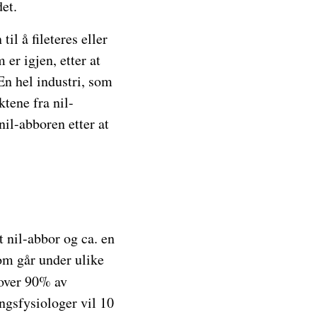
det.
il å fileteres eller
 er igjen, etter at
 En hel industri, som
ktene fra nil-
nil-abboren etter at
t nil-abbor og ca. en
som går under ulike
 over 90% av
ingsfysiologer vil 10