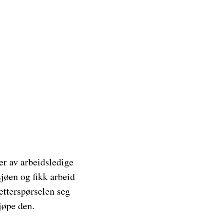
er av arbeidsledige
jøen og fikk arbeid
 etterspørselen seg
jøpe den.