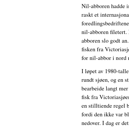
Nil-abboren hadde im
raskt et internasjona
foredlingsbedriftene
nil-abboren filetert
abboren slo godt an.
fisken fra Victorias
for nil-abbor i nord
I løpet av 1980-tall
rundt sjøen, og en st
bearbeide langt mer 
fisk fra Victoriasjø
en stilltiende regel 
fordi den ikke var bl
nedover. I dag er de