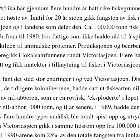
Afrika har gjennom flere hundre år hatt rike fiskegrun
t høste av. Inntil for 20 år siden gikk fangsten av fisk i
jøen og i landene som deler den. Ca. 100.000 tonn fisk 
r frem til 1980. For fattige som ikke hadde råd til å spis
 kilden til animalske proteiner. Produksjonen og bearbei
regikk i lokalsamfunnene rundt Victoriasjøen. Flere h
t og fikk inntekter i tilknytning til fisket i Victoriasjøe
t fant det sted stor endringer i og ved Victoriasjøen. 
de tidligere koloniherrene, hadde satt ut fiskearten ni
av nil-abboren, som er en rovfisk, ‘eksploderte’ i løpet
 nil-abbor 1000 tonn, og ti år senere, i 1989, hadde den
v flere hundre typer småfisk ble totalt spist opp og utry
i Victoriasjøen gikk i samme tidsrom opp fra 100.000 t
i 1990-årene kom 25% av den totale fangsten fra innlan