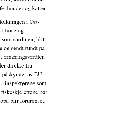
fe, hunder og katter.
folkningen i Øst-
ed hode og
, som sardinen, blitt
je og sendt rundt på
et ernæringsverdien
ler direkte fra
tt påskyndet av EU.
 EU-inspektørene som
 fiskeskjelettene bør
ropa blir forurenset.