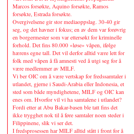
Marcos forsøkte, Aquino forsøkte, Ramos
forsøkte, Estrada forsøkte.
Overgivelsene gir stor mediaoppslag. 30-40 gir
seg, og det havner i fokus; en av dem var forøvrig
en borgermester som var ettersøkt for kriminelle
forhold. Det fins 80.000 «løse» våpen, ifølge
hærens egne tall. Det vil derfor alltid være lett for
folk med våpen å få amnesti ved å utgi seg for å
være medlemmer av MILF.
Vi ber OIC om å være vertskap for fredssamtaler i
utlandet, gjerne i Saudi-Arabia eller Indonesia, et
sted som både myndighetene, MILF og OIC kan
enes om. Hvorfor vil vi ha samtalene i utlandet?
Fordi etter at Abu Bakar-basen ble tatt fins det
ikke trygghet nok til å føre samtaler noen steder i
Filippinene, slik vi ser det.
I fredsprosessen har MILF alltid stått i front for å