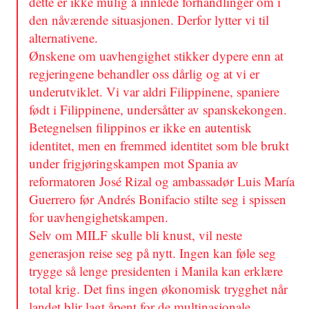
dette er ikke mulig å innlede forhandlinger om i
den nåværende situasjonen. Derfor lytter vi til
alternativene.
Ønskene om uavhengighet stikker dypere enn at
regjeringene behandler oss dårlig og at vi er
underutviklet. Vi var aldri Filippinene, spaniere
født i Filippinene, undersåtter av spanskekongen.
Betegnelsen filippinos er ikke en autentisk
identitet, men en fremmed identitet som ble brukt
under frigjøringskampen mot Spania av
reformatoren José Rizal og ambassadør Luis María
Guerrero før Andrés Bonifacio stilte seg i spissen
for uavhengighetskampen.
Selv om MILF skulle bli knust, vil neste
generasjon reise seg på nytt. Ingen kan føle seg
trygge så lenge presidenten i Manila kan erklære
total krig. Det fins ingen økonomisk trygghet når
landet blir lagt åpent for de multinasjonale