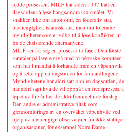
redde prosessen. MILF har siden 1997 hatt en
dagsorden: å løse bangsamorospørsmålet. Vi
snakker ikke om autonomi, en føderativ stat,
uavhengighet, islamisk stat, men om tolerante
myndigheter som er villig til å løse konflikten ut
fra de eksisterende alternativene.
MILF ser for seg en prosess i to faser. Den første
samtaler på lavere nivå med to tekniske komiteer
som har i mandat å forhandle fram en våpenhvile
og å sette opp en dagsorden for forhandlingene.
Myndighetene har aldri satt opp en dagsorden, de
har aldri sagt hva de vil oppnå i en fredsprosess. I
løpet av fire år har de aldri fremmet noe forslag.
Den andre er administrative tiltak som
gjennomføringa av en overvåket våpenhvile ved
hjelp av uavhengige observatører fra ikke-statlige
organisasjoner, for eksempel Notre Dame-