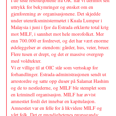
I de siste resolusjonene fra OIC har vi derimot sett
uttrykk for bekymringer og ønsket om en
gjenforening av organisasjonene. Det skjedde
under utenriksministermøtet i Kuala Lumpur i
Malaysia i juni i fjor da Estrada erklærte total krig
mot MILF, i sannhet mot hele morofolket. Mer
enn 700.000 er fordrevet, og det har vært enorme
ødeleggelser av eiendom: gårder, hus, veier, bruer.
Flere tusen er drept, og det er massive overgrep
med voldtekter.
Vi er villige til at OIC står som vertsskap for
forhandlinger. Estrada-administrasjonen sendt ut
arrestordre og satte opp dusør på Salamat Hashim
og de to nestlederne, og MILF ble stemplet som
en kriminell organisasjon. MILF har avvist
amnestiet fordi det innebar en kapitulasjon.
Amnestiet var en felle for å likvidere MILF og
vårt folk. Det er myndighetenes propaganda: