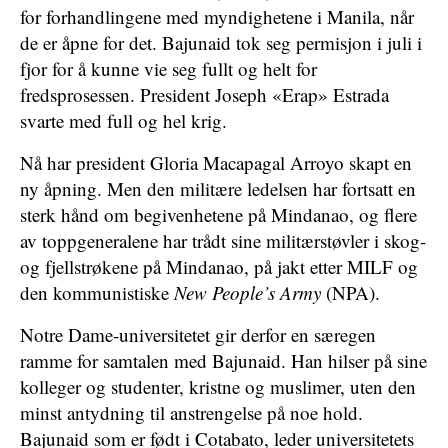
for forhandlingene med myndighetene i Manila, når
de er åpne for det. Bajunaid tok seg permisjon i juli i
fjor for å kunne vie seg fullt og helt for
fredsprosessen. President Joseph «Erap» Estrada
svarte med full og hel krig.
Nå har president Gloria Macapagal Arroyo skapt en
ny åpning. Men den militære ledelsen har fortsatt en
sterk hånd om begivenhetene på Mindanao, og flere
av toppgeneralene har trådt sine militærstøvler i skog-
og fjellstrøkene på Mindanao, på jakt etter MILF og
den kommunistiske
New People’s Army
(NPA).
Notre Dame-universitetet gir derfor en særegen
ramme for samtalen med Bajunaid. Han hilser på sine
kolleger og studenter, kristne og muslimer, uten den
minst antydning til anstrengelse på noe hold.
Bajunaid som er født i Cotabato, leder universitetets