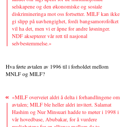
selskapene og den økonomiske og sosiale
diskrimineringa mot oss fortsetter. MILF kan ikke
gi slipp på uavhengighet, fordi bangsamorofolket
vil ha det, men vi er åpne for andre løsninger.
NDF aksepterer vår rett til nasjonal
selvbestemmelse.»
Hva førte avtalen av 1996 til i forholdet mellom
MNLF og MILF?
«MILF overveiet aldri å delta i forhandlingene om
avtalen; MILF ble heller aldri invitert. Salamat
Hashim og Nur Minsuari hadde to møter i 1998 i
vår hovedbase, Abubakar, for å vurdere
mulighetene for en allianse mellom de to