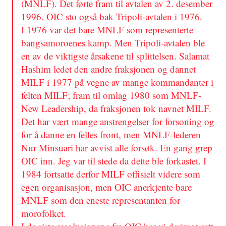
(MNLF). Det førte fram til avtalen av 2. desember
1996. OIC sto også bak Tripoli-avtalen i 1976.
I 1976 var det bare MNLF som representerte
bangsamoroenes kamp. Men Tripoli-avtalen ble
en av de viktigste årsakene til splittelsen. Salamat
Hashim ledet den andre fraksjonen og dannet
MILF i 1977 på vegne av mange kommandanter i
felten MILF; fram til omlag 1980 som MNLF-
New Leadership, da fraksjonen tok navnet MILF.
Det har vært mange anstrengelser for forsoning og
for å danne en felles front, men MNLF-lederen
Nur Minsuari har avvist alle forsøk. En gang grep
OIC inn. Jeg var til stede da dette ble forkastet. I
1984 fortsatte derfor MILF offisielt videre som
egen organisasjon, men OIC anerkjente bare
MNLF som den eneste representanten for
morofolket.