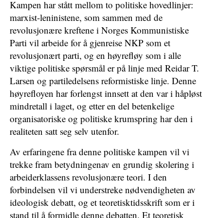
Kampen har stått mellom to politiske hovedlinjer:
marxist-leninistene, som sammen med de
revolusjonære kreftene i Norges Kommunistiske
Parti vil arbeide for å gjenreise NKP som et
revolusjonært parti, og en høyrefløy som i alle
viktige politiske spørsmål er på linje med Reidar T.
Larsen og partiledelsens reformistiske linje. Denne
høyrefloyen har forlengst innsett at den var i håpløst
mindretall i laget, og etter en del betenkelige
organisatoriske og politiske krumspring har den i
realiteten satt seg selv utenfor.
Av erfaringene fra denne politiske kampen vil vi
trekke fram betydningenav en grundig skolering i
arbeiderklassens revolusjonære teori. I den
forbindelsen vil vi understreke nødvendigheten av
ideologisk debatt, og et teoretisktidsskrift som er i
stand til å formidle denne debatten. Et teoretisk