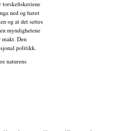
v torskefiskeriene
inga ned og havet
en og at det settes
. Men myndighetene
or makt. Den
sjonal politikk.
are naturens