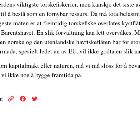
erdens viktigste torskefiskerier, men kanskje det siste a
il å bestå som en fornybar ressurs. Da må totalbelastn
este måten er at fremtidig torskefiske overlates kystflåt
 i Barentshavet. En slik forvaltning kan lett overvåkes
den norske og den utenlandske havfiskeflåten har for st
rmada, spesielt ledet an av EU, vil ikke godta en slik na
om kapitalmakt eller naturen, må vi må sloss for å bev
r vi ikke noe å bygge framtida på.
: