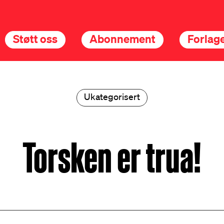
Støtt oss
Abonnement
Forlage
Ukategorisert
Torsken er trua!