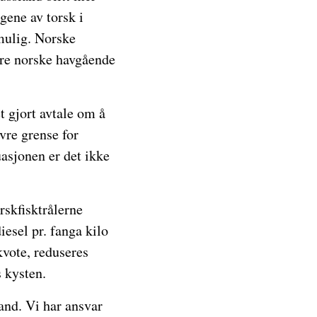
gene av torsk i
 mulig. Norske
lere norske havgående
t gjort avtale om å
vre grense for
uasjonen er det ikke
rskfisktrålerne
diesel pr. fanga kilo
 kvote, reduseres
s kysten.
and. Vi har ansvar