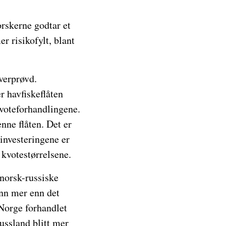
forskerne godtar et
r risikofylt, blant
overprøvd.
r havfiskeflåten
kvoteforhandlingene.
enne flåten. Det er
rinvesteringene er
 kvotestørrelsene.
 norsk-russiske
onn mer enn det
 Norge forhandlet
ussland blitt mer