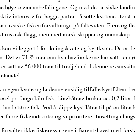
ene høyere enn anbefalingene. Og med de russiske landin
ektiv interesse fra begge parter i å sette kvotene størst
en russiske fiskeriforvaltninga på flåtesiden. Flere og f
med russisk flagg, men med norsk skipper og mannskap.
e kan vi legge til forskningskvote og kystkvote. Da er de
n. Det er 71 % mer enn hva havforskerne har satt som ø
 er satt av 56.000 tonn til tredjeland. I denne ressurssit
ttehandel.
in egen kvote og la denne ensidig tilfalle kystflåten. Fe
iesel pr. fanga kilo fisk. Linebåtene bruker ca. 0,2 liter 
r iland større fisk. Ved å slippe kystflåten til på en liten
er færre fiskeindivider og vi prioriterer bosettinga lang
orvalter ikke fiskeressursene i Barentshavet med forst