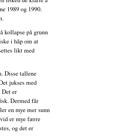
ene 1989 og 1990.
n.
d å kollapse på grunn
iske i håp om at
settes likt med
. Disse tallene
. Det jukses med
 Det er
fisk. Dermed får
eiler en mye mer sunn
ivid er mye færre
tes, og det er