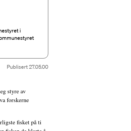
estyret i
 kommunestyret
Publisert 27.05.00
eg styre av
hva forskerne
igste fisket på ti
en fisken de klarte å