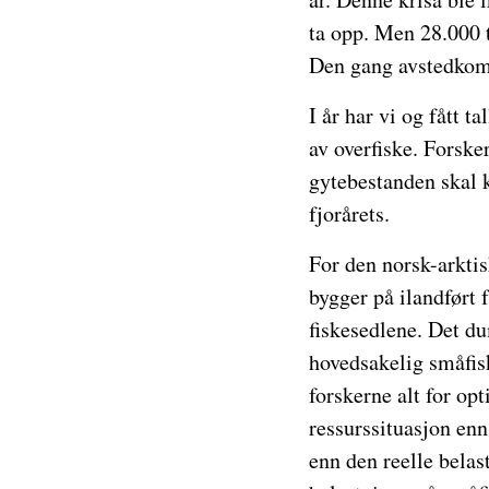
ta opp. Men 28.000 
Den gang avstedkom 
I år har vi og fått t
av overfiske. Forske
gytebestanden skal k
fjorårets.
For den norsk-arktis
bygger på ilandført 
fiskesedlene. Det du
hovedsakelig småfis
forskerne alt for op
ressurssituasjon enn 
enn den reelle belas