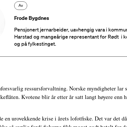
Av
Frode Bygdnes
Pensjonert jernarbeider, uavhengig vara i kommun
Harstad og mangeårige representant for Rødt i
og på fylkestinget.
uforsvarlig ressursforvaltning. Norske myndigheter lar s
skeflåten. Kvotene blir år etter år satt langt høyere enn 
en urovekkende krise i årets lofotfiske. Det var det dårl
kke så synlig fordi fiskerne fikk meget godt betalt for d