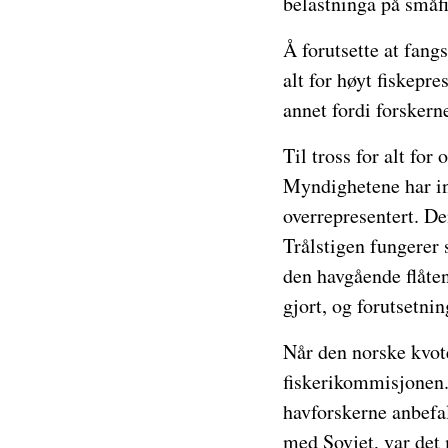
belastninga på småf
Å forutsette at fangs
alt for høyt fiskepre
annet fordi forskern
Til tross for alt for
Myndighetene har in
overrepresentert. De
Trålstigen fungerer s
den havgående flåten
gjort, og forutsetnin
Når den norske kvote
fiskerikommisjonen. 
havforskerne anbefal
med Sovjet, var det 