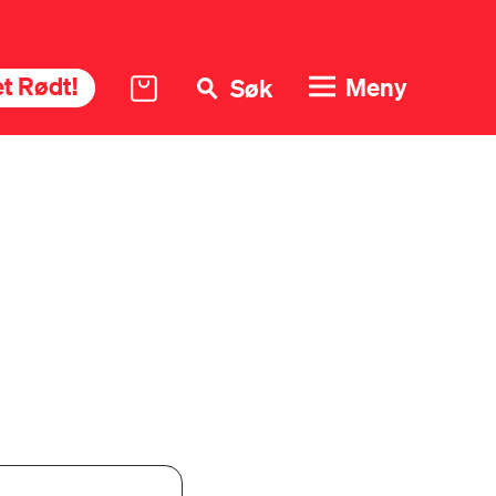
t Rødt!
Meny
Søk