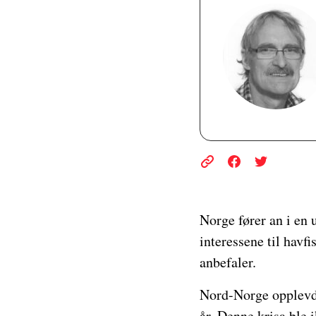
Norge fører an i en 
interessene til havfi
anbefaler.
Nord-Norge opplevde 
år. Denne krisa ble i