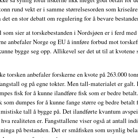
tonn rund vekt er i samme størrelsesorden som kriseår
det en stor debatt om regulering for å bevare bestande
all som sier at torskebestanden i Nordsjøen er i ferd me
rne anbefaler Norge og EU å innføre forbud mot torskef
unne bygge seg opp. Allikevel ser det ut til at kvotene 
ke torsken anbefaler forskerne en kvote på 263.000 tonn
fangstall og på egne tokter. Men tall-materialet er galt
mpes fisk for å kunne ilandføre fisk som er bedre betalt.
k som dumpes for å kunne fange større og bedre betalt 
timistiske tall å bygge på. Det ilandførte kvantum avsp
hva realiteten er. Fangsttallene viser også at antall ind
tninga på bestanden. Det er småfisken som usynlig belas