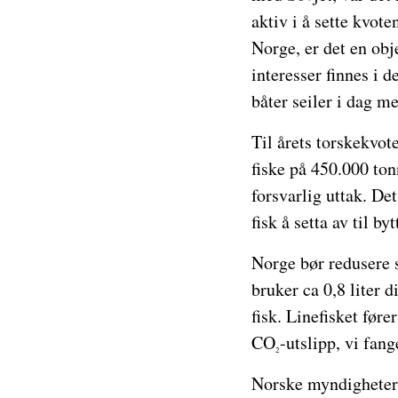
aktiv i å sette kvot
Norge, er det en obj
interesser finnes i d
båter seiler i dag 
Til årets torskekvot
fiske på 450.000 ton
forsvarlig uttak. Det
fisk å setta av til by
Norge bør redusere s
bruker ca 0,8 liter d
fisk. Linefisket føre
CO
-utslipp, vi fang
2
Norske myndigheter f