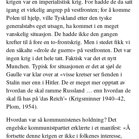
krigen var en imperialistisk krig. For hadde de da satt
igang et virkelig angrep på vestfronten; for å komme
Polen til hjelp, ville Tyskland etter den tyske
generalstabs eget utsagn, ha kommet i en meget
vanskelig situasjon. De hadde ikke den gangen
krefter til å fore en to-frontskrig. Men i stedet fikk vi
den såkalte «drole de guerre» på vestfronten. Det var
ingen krig i det hele tatt. Faktisk var det et nytt
Munchen. Typisk for situasjonen er det at sjøl de
Gaulle var klar over at «visse kretser ser fienden i
Stalin mer enn i Hitler. De er meget mer opptatt av
hvordan de skal ramme Russland … enn hvordan de
skal få has på 'das Reich'» (Krigsminner 1940–42,
Plom, 1954).
Hvordan var så kommunistenes holdning? Det
engelske kommunistpartiet erklærte i et manifest: «Å
fortsette denne krigen er ikke i folkenes interesse,