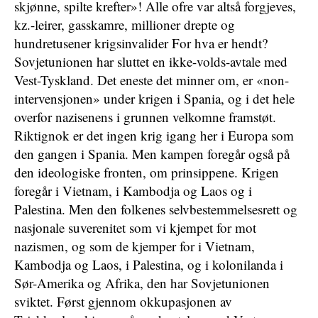
skjønne, spilte krefter»! Alle ofre var altså forgjeves,
kz.-leirer, gasskamre, millioner drepte og
hundretusener krigsinvalider For hva er hendt?
Sovjetunionen har sluttet en ikke-volds-avtale med
Vest-Tyskland. Det eneste det minner om, er «non-
intervensjonen» under krigen i Spania, og i det hele
overfor nazisenens i grunnen velkomne framstøt.
Riktignok er det ingen krig igang her i Europa som
den gangen i Spania. Men kampen foregår også på
den ideologiske fronten, om prinsippene. Krigen
foregår i Vietnam, i Kambodja og Laos og i
Palestina. Men den folkenes selvbestemmelsesrett og
nasjonale suverenitet som vi kjempet for mot
nazismen, og som de kjemper for i Vietnam,
Kambodja og Laos, i Palestina, og i kolonilanda i
Sør-Amerika og Afrika, den har Sovjetunionen
sviktet. Først gjennom okkupasjonen av