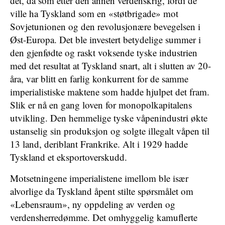
det, da som etter den annen verdenskrig, fordi de
ville ha Tyskland som en «støtbrigade» mot
Sovjetunionen og den revolusjonære bevegelsen i
Øst-Europa. Det ble investert betydelige summer i
den gjenfødte og raskt voksende tyske industrien
med det resultat at Tyskland snart, alt i slutten av 20-
åra, var blitt en farlig konkurrent for de samme
imperialistiske maktene som hadde hjulpet det fram.
Slik er nå en gang loven for monopolkapitalens
utvikling. Den hemmelige tyske våpenindustri økte
ustanselig sin produksjon og solgte illegalt våpen til
13 land, deriblant Frankrike. Alt i 1929 hadde
Tyskland et eksportoverskudd.
Motsetningene imperialistene imellom ble især
alvorlige da Tyskland åpent stilte spørsmålet om
«Lebensraum», ny oppdeling av verden og
verdensherredømme. Det omhyggelig kamuflerte