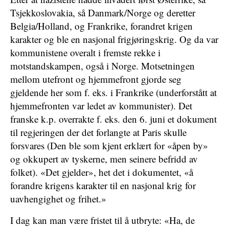
Tsjekkoslovakia, så Danmark/Norge og deretter
Belgia/Holland, og Frankrike, forandret krigen
karakter og ble en nasjonal frigjøringskrig. Og da var
kommunistene overalt i fremste rekke i
motstandskampen, også i Norge. Motsetningen
mellom utefront og hjemmefront gjorde seg
gjeldende her som f. eks. i Frankrike (underforstått at
hjemmefronten var ledet av kommunister). Det
franske k.p. overrakte f. eks. den 6. juni et dokument
til regjeringen der det forlangte at Paris skulle
forsvares (Den ble som kjent erklært for «åpen by»
og okkupert av tyskerne, men seinere befridd av
folket). «Det gjelder», het det i dokumentet, «å
forandre krigens karakter til en nasjonal krig for
uavhengighet og frihet.»
I dag kan man være fristet til å utbryte: «Ha, de