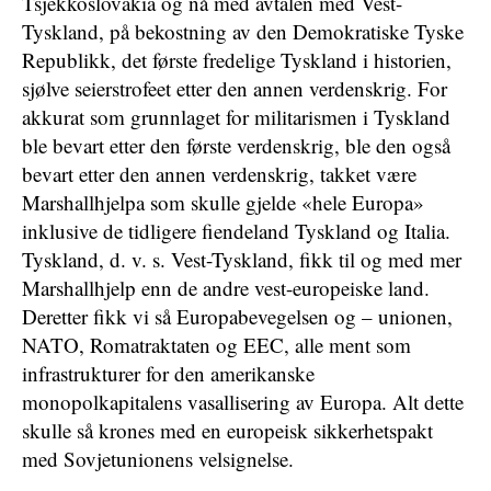
Tsjekkoslovakia og nå med avtalen med Vest-
Tyskland, på bekostning av den Demokratiske Tyske
Republikk, det første fredelige Tyskland i historien,
sjølve seierstrofeet etter den annen verdenskrig. For
akkurat som grunnlaget for militarismen i Tyskland
ble bevart etter den første verdenskrig, ble den også
bevart etter den annen verdenskrig, takket være
Marshallhjelpa som skulle gjelde «hele Europa»
inklusive de tidligere fiendeland Tyskland og Italia.
Tyskland, d. v. s. Vest-Tyskland, fikk til og med mer
Marshallhjelp enn de andre vest-europeiske land.
Deretter fikk vi så Europabevegelsen og – unionen,
NATO, Romatraktaten og EEC, alle ment som
infrastrukturer for den amerikanske
monopolkapitalens vasallisering av Europa. Alt dette
skulle så krones med en europeisk sikkerhetspakt
med Sovjetunionens velsignelse.