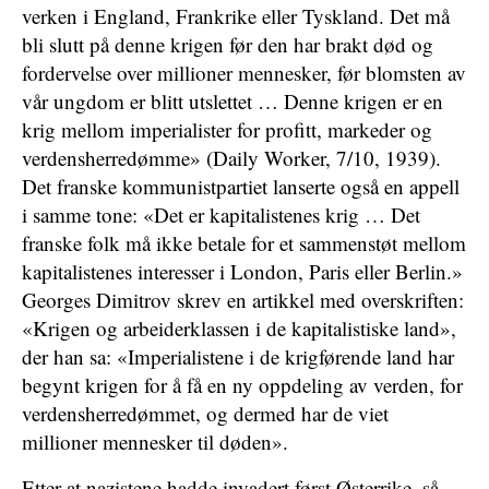
verken i England, Frankrike eller Tyskland. Det må
bli slutt på denne krigen før den har brakt død og
fordervelse over millioner mennesker, før blomsten av
vår ungdom er blitt utslettet … Denne krigen er en
krig mellom imperialister for profitt, markeder og
verdensherredømme» (Daily Worker, 7/10, 1939).
Det franske kommunistpartiet lanserte også en appell
i samme tone: «Det er kapitalistenes krig … Det
franske folk må ikke betale for et sammenstøt mellom
kapitalistenes interesser i London, Paris eller Berlin.»
Georges Dimitrov skrev en artikkel med overskriften:
«Krigen og arbeiderklassen i de kapitalistiske land»,
der han sa: «Imperialistene i de krigførende land har
begynt krigen for å få en ny oppdeling av verden, for
verdensherredømmet, og dermed har de viet
millioner mennesker til døden».
Etter at nazistene hadde invadert først Østerrike, så