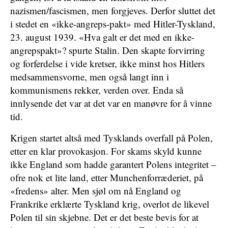
nazismen/fascismen, men forgjeves. Derfor sluttet det
i stedet en «ikke-angreps-pakt» med Hitler-Tyskland,
23. august 1939. «Hva galt er det med en ikke-
angrepspakt»? spurte Stalin. Den skapte forvirring
og forferdelse i vide kretser, ikke minst hos Hitlers
medsammensvorne, men også langt inn i
kommunismens rekker, verden over. Enda så
innlysende det var at det var en manøvre for å vinne
tid.
Krigen startet altså med Tysklands overfall på Polen,
etter en klar provokasjon. For skams skyld kunne
ikke England som hadde garantert Polens integritet –
ofre nok et lite land, etter Munchenforræderiet, på
«fredens» alter. Men sjøl om nå England og
Frankrike erklærte Tyskland krig, overlot de likevel
Polen til sin skjebne. Det er det beste bevis for at