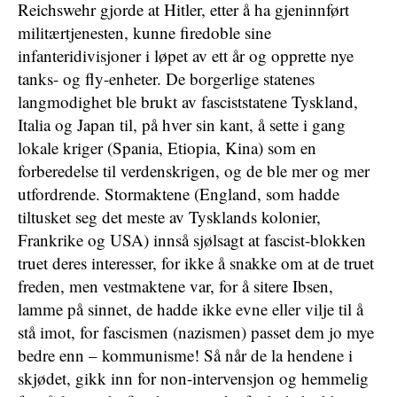
Reichswehr gjorde at Hitler, etter å ha gjeninnført
militærtjenesten, kunne firedoble sine
infanteridivisjoner i løpet av ett år og opprette nye
tanks- og fly-enheter. De borgerlige statenes
langmodighet ble brukt av fasciststatene Tyskland,
Italia og Japan til, på hver sin kant, å sette i gang
lokale kriger (Spania, Etiopia, Kina) som en
forberedelse til verdenskrigen, og de ble mer og mer
utfordrende. Stormaktene (England, som hadde
tiltusket seg det meste av Tysklands kolonier,
Frankrike og USA) innså sjølsagt at fascist-blokken
truet deres interesser, for ikke å snakke om at de truet
freden, men vestmaktene var, for å sitere Ibsen,
lamme på sinnet, de hadde ikke evne eller vilje til å
stå imot, for fascismen (nazismen) passet dem jo mye
bedre enn – kommunisme! Så når de la hendene i
skjødet, gikk inn for non-intervensjon og hemmelig