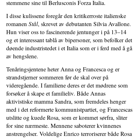
stemmene sine til Berlusconis Forza Italia.
I disse kulissene foregår den kritikerroste italienske
romanen
Stål
, skrevet av debutanten Silvia Avallone.
Hun viser oss to fascinerende jentunger i på 13–14
og et interessant tablå av bipersoner, som befolker det
døende industristedet i et Italia som er i ferd med å gå
av hengslene.
Tenåringsjentene heter Anna og Francesca og er
strandstjerner sommeren før de skal over på
videregående. I familiene deres er det mødrene som
forsøker å skape et familieliv. Både Annas
aktivistiske mamma Sandra, som fremdeles henger
med i det reformerte kommunistpartiet, og Francescas
utslitte og kuede Rosa, som er kommet sørfra, sliter
for sine nærmeste. Mennene saboterer kvinnenes
anstrengelser. Voldelige Enrico terroriserer både Rosa