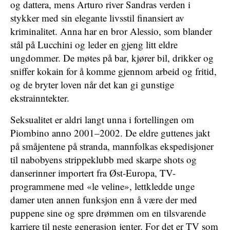
og dattera, mens Arturo river Sandras verden i
stykker med sin elegante livsstil finansiert av
kriminalitet. Anna har en bror Alessio, som blander
stål på Lucchini og leder en gjeng litt eldre
ungdommer. De møtes på bar, kjører bil, drikker og
sniffer kokain for å komme gjennom arbeid og fritid,
og de bryter loven når det kan gi gunstige
ekstrainntekter.
Seksualitet er aldri langt unna i fortellingen om
Piombino anno 2001–2002. De eldre guttenes jakt
på småjentene på stranda, mannfolkas ekspedisjoner
til nabobyens strippeklubb med skarpe shots og
danserinner importert fra Øst-Europa, TV-
programmene med «le veline», lettkledde unge
damer uten annen funksjon enn å være der med
puppene sine og spre drømmen om en tilsvarende
karriere til neste generasjon jenter. For det er TV som