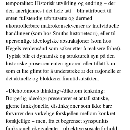
temporalitet: Historisk utvikling og endring – der
den anerkjennes i det hele tatt – blir attribuert til
enten fullstendig uforutsette og dermed
ukontrollerbare makrokonsekvenser av individuelle
handlinger (som hos Smiths historieteori), eller til
upersonlige ideologiske abstraksjoner (som hos
Hegels verdensånd som søker etter å realisere frihet).
Typisk blir et dynamisk og strukturelt syn på den
historiske prosessen enten ignorert eller tillatt kun
som et lite glimt for å understreke at det rasjonelle er
det aktuelle og blokkerer framtidsutsikten.
«Dichotomous thinking»/dikotom tenkning:
Borgerlig ideologi presenterer et antall statiske,
gjerne funksjonelle, distinksjoner som ikke bare
forvirrer den virkelige forskjellen mellom konkret
forskjellige – men, fra et begrenset synspunkts
funksjonelt ekvivalente – objektive sosiale forhold,