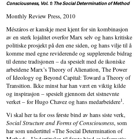
Consciousness, Vol. 1: The Social Determination of Method
Monthly Review Press, 2010
Mészáros er kanskje mest kjent for sin kombinasjon
av en sterk lojalitet overfor Marx selv og hans kritiske
politiske prosjekt på den ene siden, og hans vilje til å
komme med egne reviderende og supplerende bidrag
til denne tradisjonen – da spesielt med de ikoniske
arbeidene Marx’s Theory of Alienation, The Power
of Ideology og Beyond Capital: Toward a Theory of
Transition. Ikke minst har han vært en viktig kilde
og inspirasjon – spesielt gjennom det sistnevnte
1
verket – for Hugo Chavez og hans medarbeidere
.
Vi skal her ta for oss første bind av hans siste verk,
Social Structure and Forms of Consciousness
, som
har som undertittel «The Social Determination of
Method». Undertittelen til første bind er informativ.