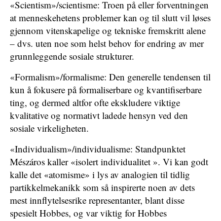
«Scientism»/scientisme: Troen på eller forventningen
at menneskehetens problemer kan og til slutt vil løses
gjennom vitenskapelige og tekniske fremskritt alene
– dvs. uten noe som helst behov for endring av mer
grunnleggende sosiale strukturer.
«Formalism»/formalisme: Den generelle tendensen til
kun å fokusere på formaliserbare og kvantifiserbare
ting, og dermed altfor ofte ekskludere viktige
kvalitative og normativt ladede hensyn ved den
sosiale virkeligheten.
«Individualism»/individualisme: Standpunktet
Mészáros kaller «isolert individualitet ». Vi kan godt
kalle det «atomisme» i lys av analogien til tidlig
partikkelmekanikk som så inspirerte noen av dets
mest innflytelsesrike representanter, blant disse
spesielt Hobbes, og var viktig for Hobbes