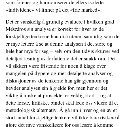
som forener og harmoniserer de ellers isolerte
«individene» vi finner på det «frie marked».
Det er vanskelig å grundig evaluere i hvilken grad
Mészáros sin analyse er korrekt for hver av de
forskjellige tenkerne han diskuterer, samtidig som det
er mye lettere å se at denne analysen i det store og
hele har mye for seg – selv om den tidvis skurrer ved
detaljert lesning av forfatterne det er snakk om. Det
vil sikkert være fristende for noen å klage over
mangelen på dypere og mer detaljerte analyser og
diskusjoner av de tenkerne han går gjennom og
hevder analysen sin å gjelde for, men her er det
viktig å huske at prosjektet er veldig stort – og at
dette første, kritiske, bindet skal lede oss videre til et
metodologisk alternativ. Å gå inn i hver og en av et
stort antall forskjellige tenkere vil ikke bare risikere å
gjøre det mye vanskeligere for oss lesere å komme