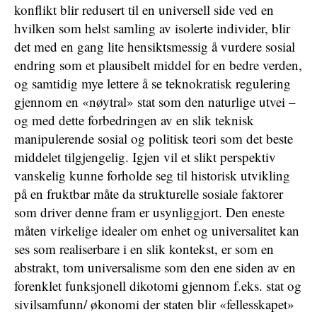
konflikt blir redusert til en universell side ved en
hvilken som helst samling av isolerte individer, blir
det med en gang lite hensiktsmessig å vurdere sosial
endring som et plausibelt middel for en bedre verden,
og samtidig mye lettere å se teknokratisk regulering
gjennom en «nøytral» stat som den naturlige utvei –
og med dette forbedringen av en slik teknisk
manipulerende sosial og politisk teori som det beste
middelet tilgjengelig. Igjen vil et slikt perspektiv
vanskelig kunne forholde seg til historisk utvikling
på en fruktbar måte da strukturelle sosiale faktorer
som driver denne fram er usynliggjort. Den eneste
måten virkelige idealer om enhet og universalitet kan
ses som realiserbare i en slik kontekst, er som en
abstrakt, tom universalisme som den ene siden av en
forenklet funksjonell dikotomi gjennom f.eks. stat og
sivilsamfunn/ økonomi der staten blir «fellesskapet»