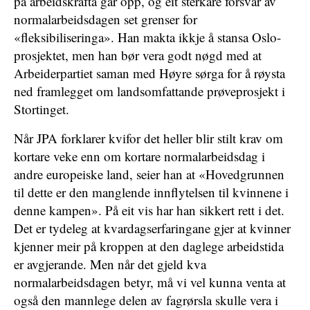
på arbeidskrafta går opp, og eit sterkare forsvar av
normalarbeidsdagen set grenser for
«fleksibiliseringa». Han makta ikkje å stansa Oslo-
prosjektet, men han bør vera godt nøgd med at
Arbeiderpartiet saman med Høyre sørga for å røysta
ned framlegget om landsomfattande prøveprosjekt i
Stortinget.
Når JPA forklarer kvifor det heller blir stilt krav om
kortare veke enn om kortare normalarbeidsdag i
andre europeiske land, seier han at «Hovedgrunnen
til dette er den manglende innflytelsen til kvinnene i
denne kampen». På eit vis har han sikkert rett i det.
Det er tydeleg at kvardagserfaringane gjer at kvinner
kjenner meir på kroppen at den daglege arbeidstida
er avgjerande. Men når det gjeld kva
normalarbeidsdagen betyr, må vi vel kunna venta at
også den mannlege delen av fagrørsla skulle vera i