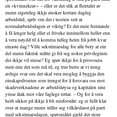
eit «kvinnekrav» – eller er det slik at fleirtalet av
menn eigentleg ikkje ønsker kortare dagleg
arbeidstid, sjølv om dei i teorien veit at
normalarbeidsdagen er viktig? Er det meir freistande
å få lenger helg eller ei friveke innimellom heller enn
å vera nøydd til å komma tidleg heim frå jobb kvar
einaste dag? Ville sekstimarsdag for alle bety at ein
del menn faktisk måtte gi frå seg nokre privilegium
dei ikkje vil misse? Eg spør ikkje for å provosera
meir enn det som må til, eg trur berre at vi treng
ærlege svar om det skal vera mogleg å byggja den
einskapsfronten som trengst for å forsvara oss mot
skadeverknadene av arbeidsløysa og kapitalen sine
ymse åtak mot våre faglege rettar. – Og for å vera
heilt sikker på ikkje å bli misforstått: eg er fullt klar
over at mange menn stiller seg vilkårslaust på parti
med sekstimarsdagen, spørsmålet gjeld det store