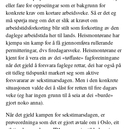
eller fare for oppseiingar som er bakgrunn for
konkrete krav om kortare arbeidsveke. Så er det eg
må spørja meg om det er slik at kravet om
arbeidstidsforkorting blir stilt som forkorting av den
daglege arbeidstida her til lands. Heismontørane har
kjempa sin kamp for å få gjennomføra rullerande
permitteringar, dvs firedagarsveke. Heismontørane er
kjent for å vera ein av dei «tøffaste» fagforeiningane
når det gjeld å forsvara faglege rettar, dei har også på
eit tidleg tidspunkt markert seg som aktive
forsvararar av sekstimarsdagen. Men i den konkrete
situasjonen valde dei å slåst for retten til fire dagars
veke (eg har ingen grunn til å seia at dei «burde»
gjort noko anna).
Når det gjeld kampen for sekstimarsdagen, er
prøveordninga som det er gjort avtale om i Oslo, eit