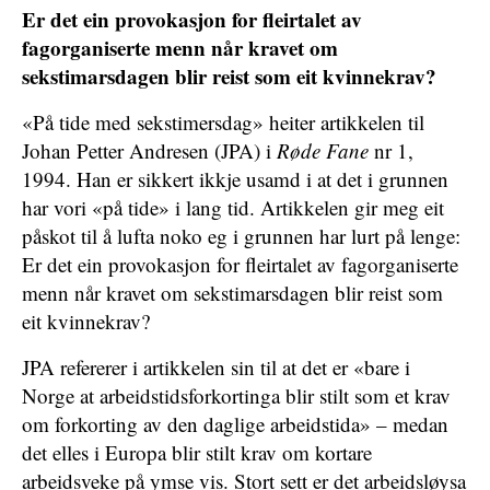
Er det ein provokasjon for fleirtalet av
fagorganiserte menn når kravet om
sekstimarsdagen blir reist som eit kvinnekrav?
«På tide med sekstimersdag» heiter artikkelen til
Johan Petter Andresen (JPA) i
Røde Fane
nr 1,
1994. Han er sikkert ikkje usamd i at det i grunnen
har vori «på tide» i lang tid. Artikkelen gir meg eit
påskot til å lufta noko eg i grunnen har lurt på lenge:
Er det ein provokasjon for fleirtalet av fagorganiserte
menn når kravet om sekstimarsdagen blir reist som
eit kvinnekrav?
JPA refererer i artikkelen sin til at det er «bare i
Norge at arbeidstidsforkortinga blir stilt som et krav
om forkorting av den daglige arbeidstida» – medan
det elles i Europa blir stilt krav om kortare
arbeidsveke på ymse vis. Stort sett er det arbeidsløysa