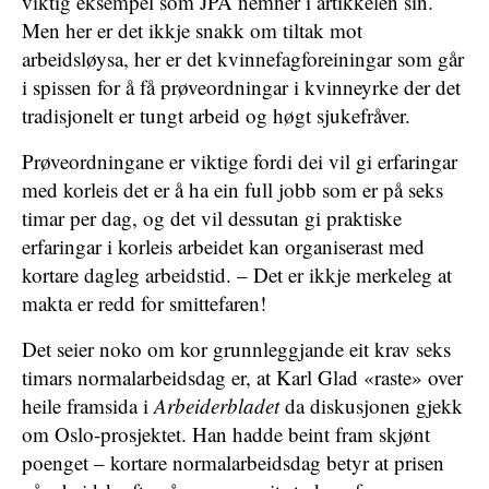
viktig eksempel som JPA nemner i artikkelen sin.
Men her er det ikkje snakk om tiltak mot
arbeidsløysa, her er det kvinnefagforeiningar som går
i spissen for å få prøveordningar i kvinneyrke der det
tradisjonelt er tungt arbeid og høgt sjukefråver.
Prøveordningane er viktige fordi dei vil gi erfaringar
med korleis det er å ha ein full jobb som er på seks
timar per dag, og det vil dessutan gi praktiske
erfaringar i korleis arbeidet kan organiserast med
kortare dagleg arbeidstid. – Det er ikkje merkeleg at
makta er redd for smittefaren!
Det seier noko om kor grunnleggjande eit krav seks
timars normalarbeidsdag er, at Karl Glad «raste» over
heile framsida i
Arbeiderbladet
da diskusjonen gjekk
om Oslo-prosjektet. Han hadde beint fram skjønt
poenget – kortare normalarbeidsdag betyr at prisen