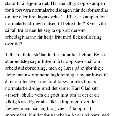
stand til å skjønna det. Har dei alt gitt opp kampen
for å forsvara normalarbeidsdagen når dei forhandlar
om tre eller fire dagars veke? – Eller er kampen for
normalarbeidsdagen utsett til betre tider? Kven vil i
så fall tru at den let seg ta opp att dersom
arbeidsgivarane får herja fritt med fleksibilisering
over tid?
Tilbake til dei strålande tilstandar her heime. Eg ser
at arbeidsløysa gir høve til å ta opp spørsmål om
arbeidstidsforkorting, men eg lurer på kvifor ikkje
fleire mannsdominerte fagforeiningar nyttar høvet til
å reisa offensive krav for å forsvara seks timars
normalarbeidsdag med det same. Karl Glad sitt
«raseri» skulle vera eit godt hint om at det er eit
viktig krav. Eg er altså ikkje imponert over dei
faglege menn så langt, og vågar å ta opp att
spørsmålet: blir det for vanskeleg å vera på parti med