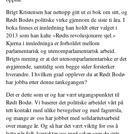
Brigt Kristensen har nettopp gitt ut ei bok om sitt, og
Rødt Bodøs politiske virke gjennom de siste ti åra. I
boka finnes ei innledning han holdt etter valget i
2013 som han kalte «Rødts revolusjonære sjel.»
Kjerna i innledninga er forholdet mellom
parlamentarisk og utenomparlamentarisk arbeid.
Brigts mening er at det utenomparlamentariske er det
avgjørende, samtidig som begge sider forsterker
hverandre. I hvilken grad opplever du at Rødt Bodø
har jobba etter denne tankegangen?
Det er dette som er og har vært utgangspunktet til
Rødt Bodø. Vi baserer det politiske arbeidet vårt på
tett kontakt med ulike bevegelser og med fagrørsla,
og mange av oss har jobbet med solidaritetsarbeid
over mange år. Og så har det vært viktig for oss å
lytte når folk kontakter oss med saker som de strir