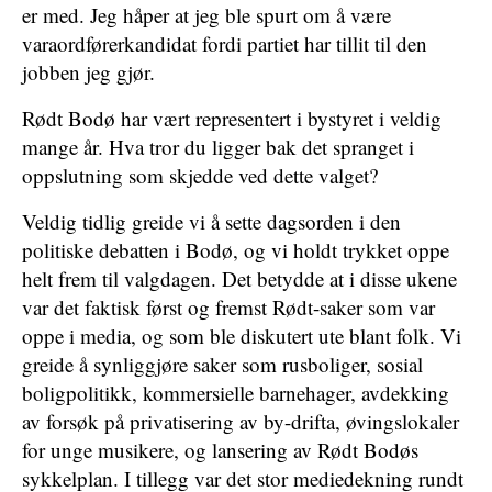
er med. Jeg håper at jeg ble spurt om å være
varaordførerkandidat fordi partiet har tillit til den
jobben jeg gjør.
Rødt Bodø har vært representert i bystyret i veldig
mange år. Hva tror du ligger bak det spranget i
oppslutning som skjedde ved dette valget?
Veldig tidlig greide vi å sette dagsorden i den
politiske debatten i Bodø, og vi holdt trykket oppe
helt frem til valgdagen. Det betydde at i disse ukene
var det faktisk først og fremst Rødt-saker som var
oppe i media, og som ble diskutert ute blant folk. Vi
greide å synliggjøre saker som rusboliger, sosial
boligpolitikk, kommersielle barnehager, avdekking
av forsøk på privatisering av by-drifta, øvingslokaler
for unge musikere, og lansering av Rødt Bodøs
sykkelplan. I tillegg var det stor mediedekning rundt