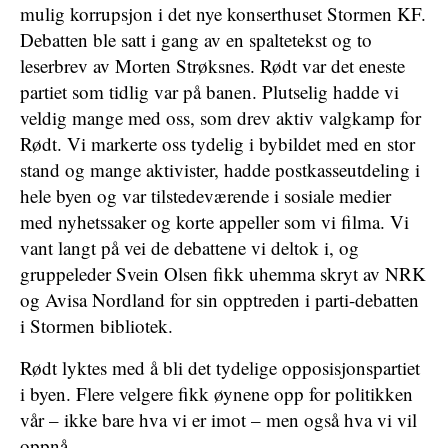
mulig korrupsjon i det nye konserthuset Stormen KF.
Debatten ble satt i gang av en spaltetekst og to
leserbrev av Morten Strøksnes. Rødt var det eneste
partiet som tidlig var på banen. Plutselig hadde vi
veldig mange med oss, som drev aktiv valgkamp for
Rødt. Vi markerte oss tydelig i bybildet med en stor
stand og mange aktivister, hadde postkasseutdeling i
hele byen og var tilstedeværende i sosiale medier
med nyhetssaker og korte appeller som vi filma. Vi
vant langt på vei de debattene vi deltok i, og
gruppeleder Svein Olsen fikk uhemma skryt av NRK
og Avisa Nordland for sin opptreden i parti-debatten
i Stormen bibliotek.
Rødt lyktes med å bli det tydelige opposisjonspartiet
i byen. Flere velgere fikk øynene opp for politikken
vår – ikke bare hva vi er imot – men også hva vi vil
oppnå.