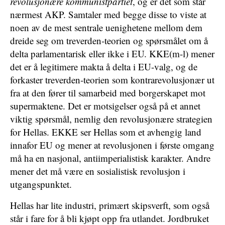
revolusjonære kommunistpartiet
, og er det som står
nærmest AKP. Samtaler med begge disse to viste at
noen av de mest sentrale uenighetene mellom dem
dreide seg om treverden-teorien og spørsmålet om å
delta parlamentarisk eller ikke i EU. KKE(m-l) mener
det er å legitimere makta å delta i EU-valg, og de
forkaster treverden-teorien som kontrarevolusjonær ut
fra at den fører til samarbeid med borgerskapet mot
supermaktene. Det er motsigelser også på et annet
viktig spørsmål, nemlig den revolusjonære strategien
for Hellas. EKKE ser Hellas som et avhengig land
innafor EU og mener at revolusjonen i første omgang
må ha en nasjonal, antiimperialistisk karakter. Andre
mener det må være en sosialistisk revolusjon i
utgangspunktet.
Hellas har lite industri, primært skipsverft, som også
står i fare for å bli kjøpt opp fra utlandet. Jordbruket