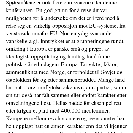
Spørsmålene er nok flere enn svarene etter denne
konferansen. En god grunn for å reise dit var
muligheten for å undersøke om det er i ferd med å
reise seg en virkelig opposisjon mot EU-systemet fra
venstresida innafor EU. Noe entydig svar er det
vanskelig å gi. Inntrykket er at grupperingene rundt
omkring i Europa er ganske små og preget av
ideologisk oppsplitting og famling for å finne
politisk ståsted i dagens Europa. En viktig faktor,
sammenliknet med Norge, er forholdet til Sovjet og
østblokken før og etter sammenbruddet. Mange land
har hatt store, innflytelsesrike revisjonistpartier, som i
sin tur også har falt sammen eller endret karakter etter
omveltningene i øst. Hellas hadde for eksempel rett
etter krigen et parti med 400.000 medlemmer.
Kampene mellom revolusjonære og revisjonister har
helt opplagt hatt en annen karakter enn det vi kjenner