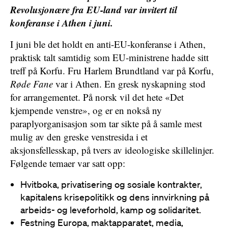
Revolusjonære fra EU-land var invitert til
konferanse i Athen i juni.
I juni ble det holdt en anti-EU-konferanse i Athen,
praktisk talt samtidig som EU-ministrene hadde sitt
treff på Korfu. Fru Harlem Brundtland var på Korfu,
Røde Fane
var i Athen. En gresk nyskapning stod
for arrangementet. På norsk vil det hete «Det
kjempende venstre», og er en nokså ny
paraplyorganisasjon som tar sikte på å samle mest
mulig av den greske venstresida i et
aksjonsfellesskap, på tvers av ideologiske skillelinjer.
Følgende temaer var satt opp:
Hvitboka, privatisering og sosiale kontrakter,
kapitalens krisepolitikk og dens innvirkning på
arbeids- og leveforhold, kamp og solidaritet.
Festning Europa, maktapparatet, media,