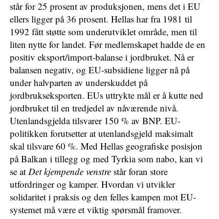
står for 25 prosent av produksjonen, mens det i EU
ellers ligger på 36 prosent. Hellas har fra 1981 til
1992 fått støtte som underutviklet område, men til
liten nytte for landet. Før medlemskapet hadde de en
positiv eksport/import-balanse i jordbruket. Nå er
balansen negativ, og EU-subsidiene ligger nå på
under halvparten av underskuddet på
jordbrukseksporten. EUs uttrykte mål er å kutte ned
jordbruket til en tredjedel av nåværende nivå.
Utenlandsgjelda tilsvarer 150 % av BNP. EU-
politikken forutsetter at utenlandsgjeld maksimalt
skal tilsvare 60 %. Med Hellas geografiske posisjon
på Balkan i tillegg og med Tyrkia som nabo, kan vi
se at
Det kjempende venstre
står foran store
utfordringer og kamper. Hvordan vi utvikler
solidaritet i praksis og den felles kampen mot EU-
systemet må være et viktig spørsmål framover.