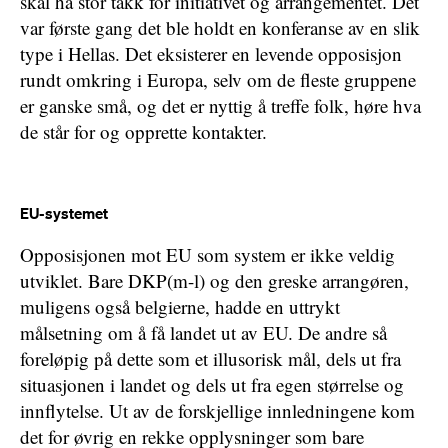
skal ha stor takk for initiativet og arrangementet. Det
var første gang det ble holdt en konferanse av en slik
type i Hellas. Det eksisterer en levende opposisjon
rundt omkring i Europa, selv om de fleste gruppene
er ganske små, og det er nyttig å treffe folk, høre hva
de står for og opprette kontakter.
EU-systemet
Opposisjonen mot EU som system er ikke veldig
utviklet. Bare DKP(m-l) og den greske arrangøren,
muligens også belgierne, hadde en uttrykt
målsetning om å få landet ut av EU. De andre så
foreløpig på dette som et illusorisk mål, dels ut fra
situasjonen i landet og dels ut fra egen størrelse og
innflytelse. Ut av de forskjellige innledningene kom
det for øvrig en rekke opplysninger som bare