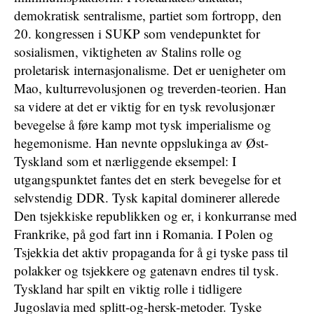
demokratisk sentralisme, partiet som fortropp, den
20. kongressen i SUKP som vendepunktet for
sosialismen, viktigheten av Stalins rolle og
proletarisk internasjonalisme. Det er uenigheter om
Mao, kulturrevolusjonen og treverden-teorien. Han
sa videre at det er viktig for en tysk revolusjonær
bevegelse å føre kamp mot tysk imperialisme og
hegemonisme. Han nevnte oppslukinga av Øst-
Tyskland som et nærliggende eksempel: I
utgangspunktet fantes det en sterk bevegelse for et
selvstendig DDR. Tysk kapital dominerer allerede
Den tsjekkiske republikken og er, i konkurranse med
Frankrike, på god fart inn i Romania. I Polen og
Tsjekkia det aktiv propaganda for å gi tyske pass til
polakker og tsjekkere og gatenavn endres til tysk.
Tyskland har spilt en viktig rolle i tidligere
Jugoslavia med splitt-og-hersk-metoder. Tyske