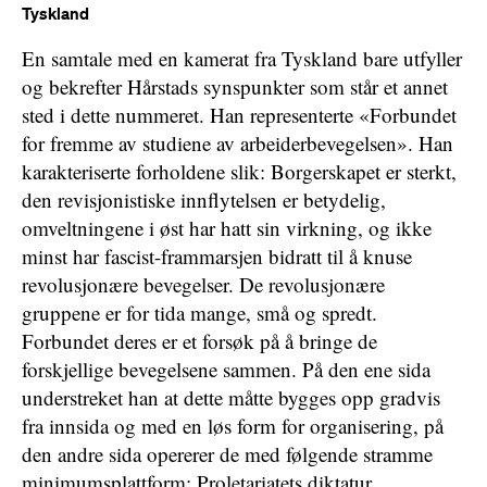
Tyskland
En samtale med en kamerat fra Tyskland bare utfyller
og bekrefter Hårstads synspunkter som står et annet
sted i dette nummeret. Han representerte «Forbundet
for fremme av studiene av arbeiderbevegelsen». Han
karakteriserte forholdene slik: Borgerskapet er sterkt,
den revisjonistiske innflytelsen er betydelig,
omveltningene i øst har hatt sin virkning, og ikke
minst har fascist-frammarsjen bidratt til å knuse
revolusjonære bevegelser. De revolusjonære
gruppene er for tida mange, små og spredt.
Forbundet deres er et forsøk på å bringe de
forskjellige bevegelsene sammen. På den ene sida
understreket han at dette måtte bygges opp gradvis
fra innsida og med en løs form for organisering, på
den andre sida opererer de med følgende stramme
minimumsplattform: Proletariatets diktatur,