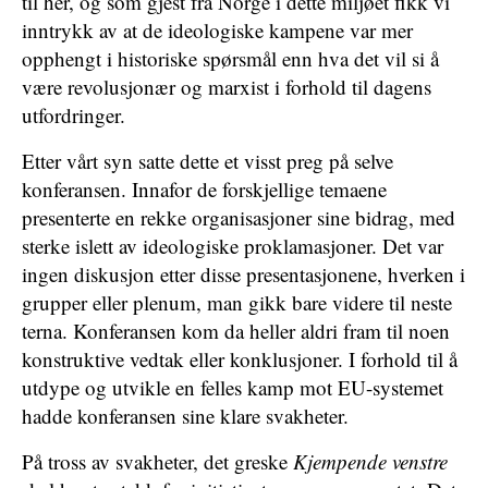
til her, og som gjest fra Norge i dette miljøet fikk vi
inntrykk av at de ideologiske kampene var mer
opphengt i historiske spørsmål enn hva det vil si å
være revolusjonær og marxist i forhold til dagens
utfordringer.
Etter vårt syn satte dette et visst preg på selve
konferansen. Innafor de forskjellige temaene
presenterte en rekke organisasjoner sine bidrag, med
sterke islett av ideologiske proklamasjoner. Det var
ingen diskusjon etter disse presentasjonene, hverken i
grupper eller plenum, man gikk bare videre til neste
terna. Konferansen kom da heller aldri fram til noen
konstruktive vedtak eller konklusjoner. I forhold til å
utdype og utvikle en felles kamp mot EU-systemet
hadde konferansen sine klare svakheter.
På tross av svakheter, det greske
Kjempende venstre