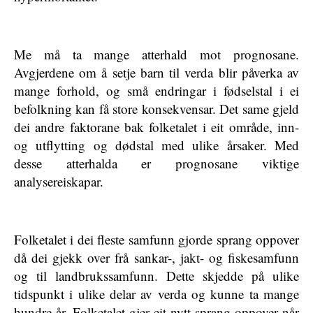
Me må ta mange atterhald mot prognosane.
Avgjerdene om å setje barn til verda blir påverka av
mange forhold, og små endringar i fødselstal i ei
befolkning kan få store konsekvensar. Det same gjeld
dei andre faktorane bak folketalet i eit område, inn-
og utflytting og dødstal med ulike årsaker. Med
desse atterhalda er prognosane viktige
analysereiskapar.
Folketalet i dei fleste samfunn gjorde sprang oppover
då dei gjekk over frå sankar-, jakt- og fiskesamfunn
og til landbrukssamfunn. Dette skjedde på ulike
tidspunkt i ulike delar av verda og kunne ta mange
hundre år. Folketalet gjer eit nytt sprang oppover når