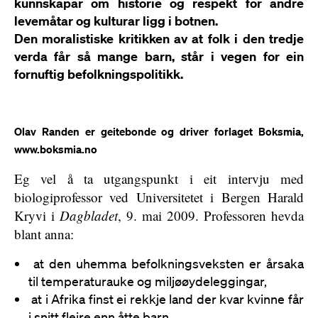
kunnskapar om historie og respekt for andre
levemåtar og kulturar ligg i botnen.
Den moralistiske kritikken av at folk i den tredje
verda får så mange barn, står i vegen for ein
fornuftig befolkningspolitikk.
Olav Randen er geitebonde og driver forlaget Boksmia,
www.boksmia.no
Eg vel å ta utgangspunkt i eit intervju med
biologiprofessor ved Universitetet i Bergen Harald
Kryvi i
Dagbladet
, 9. mai 2009. Professoren hevda
blant anna:
at den uhemma befolkningsveksten er årsaka
til temperaturauke og miljøøydeleggingar,
at i Afrika finst ei rekkje land der kvar kvinne får
i snitt fleire enn åtte barn,