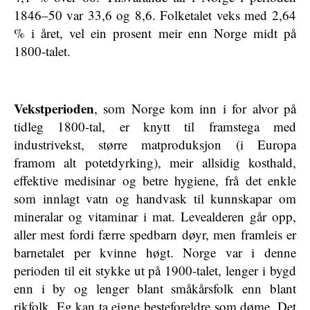
1846–50 var 33,6 og 8,6. Folketalet veks med 2,64
% i året, vel ein prosent meir enn Norge midt på
1800-talet.
Vekstperioden
, som Norge kom inn i for alvor på
tidleg 1800-tal, er knytt til framstega med
industrivekst, større matproduksjon (i Europa
framom alt potetdyrking), meir allsidig kosthald,
effektive medisinar og betre hygiene, frå det enkle
som innlagt vatn og handvask til kunnskapar om
mineralar og vitaminar i mat. Levealderen går opp,
aller mest fordi færre spedbarn døyr, men framleis er
barnetalet per kvinne høgt. Norge var i denne
perioden til eit stykke ut på 1900-talet, lenger i bygd
enn i by og lenger blant småkårsfolk enn blant
rikfolk. Eg kan ta eigne besteforeldre som døme. Det