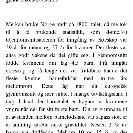
Me kan bruke Norge midt på 1800- talet, då me tok
til å få brukande statistikk, som døme.(4)
Gjennomsnittsalderen for inngåing av ekteskap var
29 år for menn og 27 år for kvinner. Dei fleste var
altså godt vaksne då dei gifte seg. I gjennomsnitt
fødde kvinnene om lag 4,5 barn. Frå inngått
ekteskap og så lenge dei var fruktbare hadde dei
fleste kvinner barnefødslar med to–tre års
mellomrom. Dette låg nær eit europeisk
gjennomsnitt og nær snittet i mange utviklingsland i
dag. I land der barnetalet er høgare, er kvinnene
yngre når dei får sitt første barn. Ein av grunnane til
at avstanden mellom barnefødslane var såpass stor, er
at amming utsette neste graviditet. Nesten 2 % av
barna var dødfødde. Mellom 10 og 15 % av dei