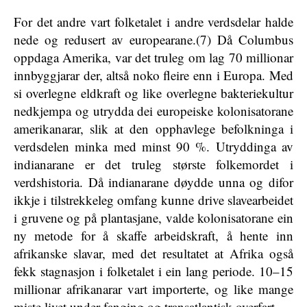
For det andre vart folketalet i andre verdsdelar halde
nede og redusert av europearane.(7) Då Columbus
oppdaga Amerika, var det truleg om lag 70 millionar
innbyggjarar der, altså noko fleire enn i Europa. Med
si overlegne eldkraft og like overlegne bakteriekultur
nedkjempa og utrydda dei europeiske kolonisatorane
amerikanarar, slik at den opphavlege befolkninga i
verdsdelen minka med minst 90 %. Utryddinga av
indianarane er det truleg største folkemordet i
verdshistoria. Då indianarane døydde unna og difor
ikkje i tilstrekkeleg omfang kunne drive slavearbeidet
i gruvene og på plantasjane, valde kolonisatorane ein
ny metode for å skaffe arbeidskraft, å hente inn
afrikanske slavar, med det resultatet at Afrika også
fekk stagnasjon i folketalet i ein lang periode. 10–15
millionar afrikanarar vart importerte, og like mange
miste livet under fanging og transatlantisk overfart.