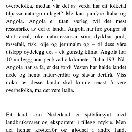
overbefolka, medan vår del av verda har eit folketal
tilpassa naturgrunnlaget? Me kan jamføre Italia og
Angola. Angola er utan særleg tvil det mest
ressursrike av dei to landa. Angola har fire gonger så
stort areal, rike naturressursar som dyrkbar jord,
fossefall, fisk, olje og jernmalm og – til dess våre
utslepp øydelegg det – eit gunstig klima. Angola har
10 innbyggjarar per kvadratkilometer, Italia 193. Når
Angola har så få, er det fordi Vesten har halde landet
nede og henta naturverdiar og slavar derifrå. Viss
noko av desse landa skal kunne seiast å vere
overbefolka, må det vere Italia.
Eit land som Nederland er sjølvforsynt med
landbruksvarer og eksporterer i tillegg mykje. Men
dei hentar krøtterfôr og gjødsel i andre land.