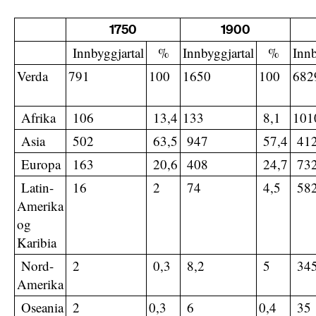
1750
1900
Innbyggjartal
%
Innbyggjartal
%
Innb
Verda
791
100
1650
100
682
Afrika
106
13,4
133
8,1
101
Asia
502
63,5
947
57,4
41
Europa
163
20,6
408
24,7
73
Latin-
16
2
74
4,5
58
Amerika
og
Karibia
Nord-
2
0,3
8,2
5
34
Amerika
Oseania
2
0,3
6
0,4
35