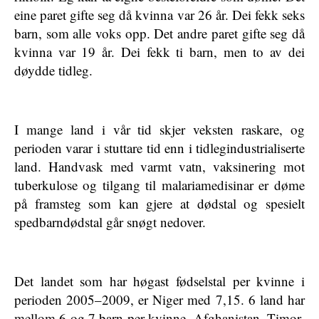
eine paret gifte seg då kvinna var 26 år. Dei fekk seks
barn, som alle voks opp. Det andre paret gifte seg då
kvinna var 19 år. Dei fekk ti barn, men to av dei
døydde tidleg.
I mange land i vår tid skjer veksten raskare, og
perioden varar i stuttare tid enn i tidlegindustrialiserte
land. Handvask med varmt vatn, vaksinering mot
tuberkulose og tilgang til malariamedisinar er døme
på framsteg som kan gjere at dødstal og spesielt
spedbarndødstal går snøgt nedover.
Det landet som har høgast fødselstal per kvinne i
perioden 2005–2009, er Niger med 7,15. 6 land har
mellom 6 og 7 barn per kvinne, Afghanistan, Timor-