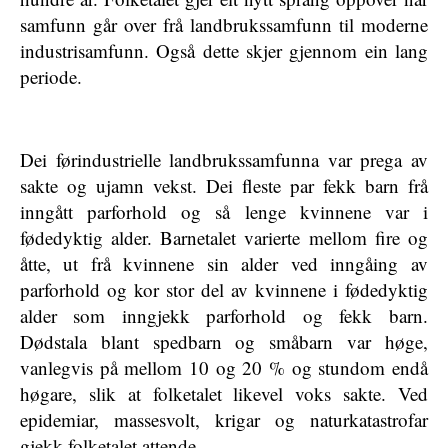
samfunn går over frå landbrukssamfunn til moderne
industrisamfunn. Også dette skjer gjennom ein lang
periode.
Dei førindustrielle landbrukssamfunna var prega av
sakte og ujamn vekst. Dei fleste par fekk barn frå
inngått parforhold og så lenge kvinnene var i
fødedyktig alder. Barnetalet varierte mellom fire og
åtte, ut frå kvinnene sin alder ved inngåing av
parforhold og kor stor del av kvinnene i fødedyktig
alder som inngjekk parforhold og fekk barn.
Dødstala blant spedbarn og småbarn var høge,
vanlegvis på mellom 10 og 20 % og stundom endå
høgare, slik at folketalet likevel voks sakte. Ved
epidemiar, massesvolt, krigar og naturkatastrofar
gjekk folketalet attende.