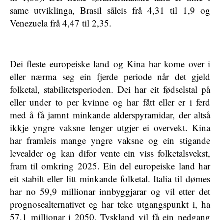
same utviklinga, Brasil såleis frå 4,31 til 1,9 og
Venezuela frå 4,47 til 2,35.
Dei fleste europeiske land og Kina har kome over i
eller nærma seg ein fjerde periode når det gjeld
folketal, stabilitetsperioden. Dei har eit fødselstal på
eller under to per kvinne og har fått eller er i ferd
med å få jamnt minkande alderspyramidar, der altså
ikkje yngre vaksne lenger utgjer ei overvekt. Kina
har framleis mange yngre vaksne og ein stigande
levealder og kan difor vente ein viss folketalsvekst,
fram til omkring 2025. Ein del europeiske land har
eit stabilt eller litt minkande folketal. Italia til dømes
har no 59,9 millionar innbyggjarar og vil etter det
prognosealternativet eg har teke utgangspunkt i, ha
57,1 millionar i 2050. Tyskland vil få ein nedgang