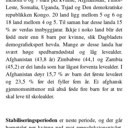
Leste, Somalia, Uganda, Tsjad og Den demokratiske
republikken Kongo. 20 land ligg mellom 5 og 6 og
18 land mellom 4 og 5. Til saman har desse landa 15
% av verdas innbyggjarar. Ikkje i noko land blir det
fødd meir enn 8 barn per kvinne, slik Dagbladets
demografiekspert hevda. Mange av desse landa har
svært høge spedbarndødstal og låg levealder.
Afghanistan (43,8 år) Zimbabwe (44,1 og Zambia
(45,2) er dei landa som har lågast forventa levealder. I
Afghanistan døyr 15,7 % av barn det første leveåret
og 23,5 % før dei fyller fem år. Ei afghansk
gjennomsnittsmor må altså føde fire barn for at tre
skal leve til skolealder.
Stabiliseringsperioden
er neste periode, og der går
barnetalet per kvinne ned mot reproduksjonsnivået,