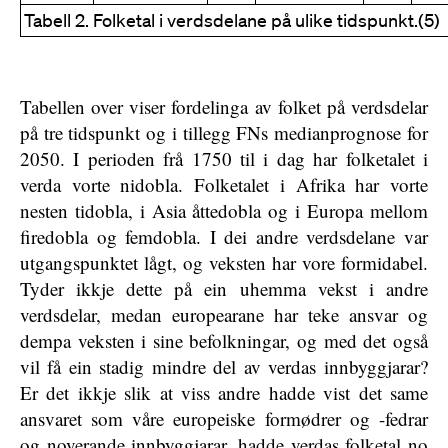
Tabell 2. Folketal i verdsdelane på ulike tidspunkt.(5)
Tabellen over viser fordelinga av folket på verdsdelar
på tre tidspunkt og i tillegg FNs medianprognose for
2050. I perioden frå 1750 til i dag har folketalet i
verda vorte nidobla. Folketalet i Afrika har vorte
nesten tidobla, i Asia åttedobla og i Europa mellom
firedobla og femdobla. I dei andre verdsdelane var
utgangspunktet lågt, og veksten har vore formidabel.
Tyder ikkje dette på ein uhemma vekst i andre
verdsdelar, medan europearane har teke ansvar og
dempa veksten i sine befolkningar, og med det også
vil få ein stadig mindre del av verdas innbyggjarar?
Er det ikkje slik at viss andre hadde vist det same
ansvaret som våre europeiske formødrer og -fedrar
og noverande innbyggjarar, hadde verdas folketal no