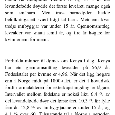
levandefødde døydde det første leveåret, mange også
som småbarn. Men trass barnedøden hadde
befolkninga eit svært høgt tal barn. Meir enn kvar
tredje innbyggjar var under 15 år. Gjennomsnittleg
levealder var snautt femti år, og fire år høgare for
kvinner enn for menn.
Forholda minner til dømes om Kenya i dag. Kenya
har ein gjennomsnittleg levealder på 56,9 år.
Fødselstalet per kvinne er 4,96. Når det ligg høgare
enn i Norge midt på 1800-talet, er det i hovudsak
fordi normalalderen for ekteskapsinngåing er lågare.
Intervallet mellom fødslane er nokså likt. 6,4 % av
dei levandefødde døyr det første året, 10,3 % før fylte
fem år. 42,8 % av innbyggjarane er under 15 år, og
4,1 % over 60. Tilsvarande tal i Norge i perioden