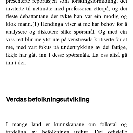
presenterte reportasjen som forskingsformidling, dei
inviterte til nettmøte med professoren etterpå, og dei
fleste debattantane der tykte han var ein modig og
klok mann.(1) Hendinga viser at me har behov for å
analysere og diskutere slike spørsmål. Og med ein
viss rett blir me ytst ute på venstresida kritiserte for at
me, med vårt fokus på undertrykking av dei fattige,
ikkje har gått inn i desse spørsmåla. La oss altså gå
inn i dei.
Verdas befolkningsutvikling
I mange land er kunnskapane om folketal og
fordeling av befolkninga usikre. Dei offisielle