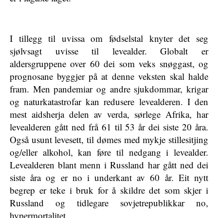
I tillegg til uvissa om fødselstal knyter det seg
sjølvsagt uvisse til levealder. Globalt er
aldersgruppene over 60 dei som veks snøggast, og
prognosane byggjer på at denne veksten skal halde
fram. Men pandemiar og andre sjukdommar, krigar
og naturkatastrofar kan redusere levealderen. I den
mest aidsherja delen av verda, sørlege Afrika, har
levealderen gått ned frå 61 til 53 år dei siste 20 åra.
Også usunt levesett, til dømes med mykje stillesitjing
og/eller alkohol, kan føre til nedgang i levealder.
Levealderen blant menn i Russland har gått ned dei
siste åra og er no i underkant av 60 år. Eit nytt
begrep er teke i bruk for å skildre det som skjer i
Russland og tidlegare sovjetrepublikkar no,
hypermortalitet.