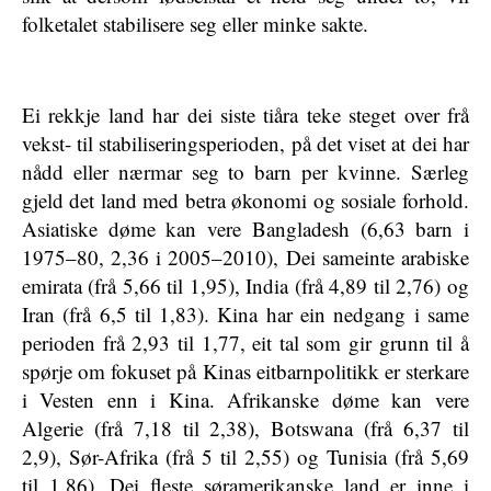
folketalet stabilisere seg eller minke sakte.
Ei rekkje land har dei siste tiåra teke steget over frå
vekst- til stabiliseringsperioden, på det viset at dei har
nådd eller nærmar seg to barn per kvinne. Særleg
gjeld det land med betra økonomi og sosiale forhold.
Asiatiske døme kan vere Bangladesh (6,63 barn i
1975–80, 2,36 i 2005–2010), Dei sameinte arabiske
emirata (frå 5,66 til 1,95), India (frå 4,89 til 2,76) og
Iran (frå 6,5 til 1,83). Kina har ein nedgang i same
perioden frå 2,93 til 1,77, eit tal som gir grunn til å
spørje om fokuset på Kinas eitbarnpolitikk er sterkare
i Vesten enn i Kina. Afrikanske døme kan vere
Algerie (frå 7,18 til 2,38), Botswana (frå 6,37 til
2,9), Sør-Afrika (frå 5 til 2,55) og Tunisia (frå 5,69
til 1,86). Dei fleste søramerikanske land er inne i