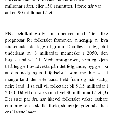
millionar i året, eller 150 i minuttet. I førre tiår var
auken 90 millionar i året.
FNs befolkningsdivisjon opererer med åtte ulike
prognosar for folketalet framover, avhengig av kva
føresetnader dei legg til grunn. Den lågaste ligg på i
underkant av 8 milliardar menneske i 2050, den
høgaste på vel 11. Medianprognosen, som eg kjem
til å leggje hovudvekta på i det følgjande, byggjer på
at den nedgangen i fødselstal som me har sett i
mange land dei siste tiåra, held fram og når stadig
fleire land. I så fall vil folketalet bli 9,15 milliardar i
2050. Då vil det vekse med vel 30 millionar i året.(3)
Dei siste par åra har likevel folketalet vakse raskare
enn prognosen skulle tilseie, så mykje tyder på at han
er i lågaste laget.