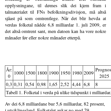
opplysningane, til dømes slik dei kjem fram i
talmaterialet til FNs befolkningsdivisjon, må altså
sjåast på som omtrentlege. Når det blir hevda at
verdas folketal nådde 6,8 milliardar 1. juli 2009, er
det altså omtrent sant, men datoen kan ha vore nokre
månader før eller nokre månader etterpå.
År:
Prognos
1000
1500
1800
1900
1950
1980
2009
0
2025
0,3
0,31
0,54
0,98
1,65
2,52
4,44
6,8
8
Tabell 1. Folketal i verda på ulike tidspunkt i milliardar
Av dei 6,8 milliardane bur 5,6 milliardar, 82 prosent,
i utviklingsland. Folketalet aukar no med 79