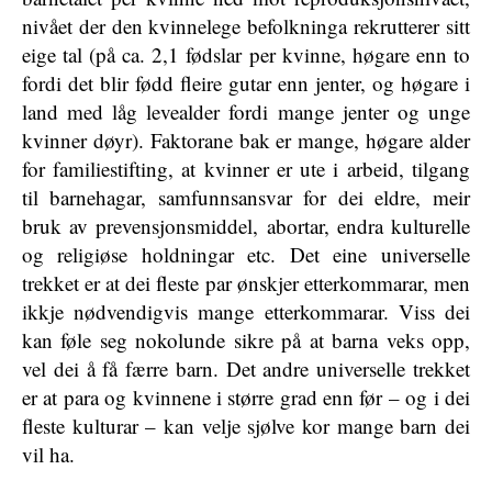
nivået der den kvinnelege befolkninga rekrutterer sitt
eige tal (på ca. 2,1 fødslar per kvinne, høgare enn to
fordi det blir fødd fleire gutar enn jenter, og høgare i
land med låg levealder fordi mange jenter og unge
kvinner døyr). Faktorane bak er mange, høgare alder
for familiestifting, at kvinner er ute i arbeid, tilgang
til barnehagar, samfunnsansvar for dei eldre, meir
bruk av prevensjonsmiddel, abortar, endra kulturelle
og religiøse holdningar etc. Det eine universelle
trekket er at dei fleste par ønskjer etterkommarar, men
ikkje nødvendigvis mange etterkommarar. Viss dei
kan føle seg nokolunde sikre på at barna veks opp,
vel dei å få færre barn. Det andre universelle trekket
er at para og kvinnene i større grad enn før – og i dei
fleste kulturar – kan velje sjølve kor mange barn dei
vil ha.