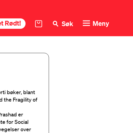
t Rødt!
Meny
Søk
rti bøker, blant
 the Fragility of
Prashad er
te for Social
vegelser over