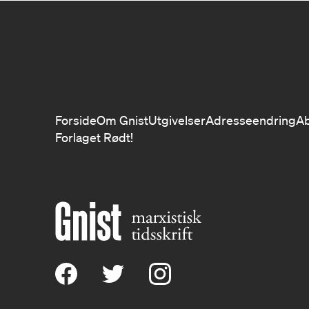
Forside
Om Gnist
Utgivelser
Adresseendring
A
Forlaget Rødt!