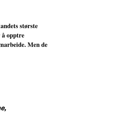
andets største
r å opptre
samarbeide. Men de
e,