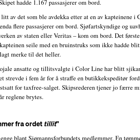
. Skipet hadde 1.167 passasjerer om bord.
litt av det som ble avdekka etter at en av kapteinene i 
enda flere passasjerer om bord. Sjøfartskyndige og uav
erken av staten eller Veritas – kom om bord. Det første
kapteinen seile med en bruinstruks som ikke hadde blitt
agt merke til det heller.
ojale ansatte og tillitsvalgte i Color Line har blitt sjik
t strevde i fem år for å straffe en butikkekspeditør ford
stsatt for taxfree-salget. Skipsrederen tjener jo færre m
år reglene brytes.
mer fra ordet
tillit
"
lenge blant Sjømannsforbundets medlemmer. En tøm