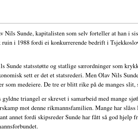
 Nils Sunde, kapitalisten som selv forteller at han i si
ruin i 1988 fordi ei konkurrerende bedrift i Tsjekkoslo
ls Sunde statsstøtte og statlige særordninger som kryk
onomisk sett er det et statsrederi. Men Olav Nils Sunde
 som medeiere. De tre er blitt rike på de manges slit, 
gyldne triangel er skrevet i samarbeid med mange sjøf
varskamp mot denne rikmannsfamilien. Mange har slåss 
lant annet fordi skipsreder Sunde har fått så god hjelp f
mannsforbundet.