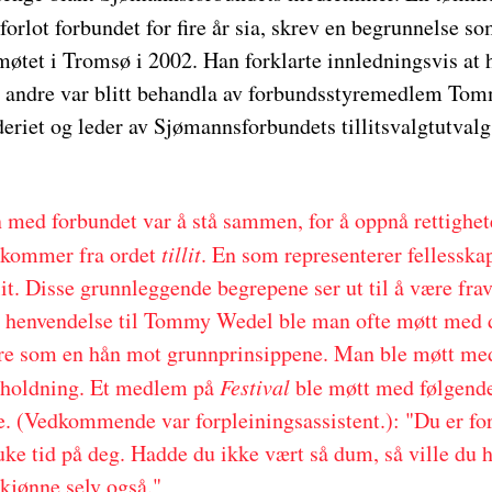
forlot forbundet for fire år sia, skrev en begrunnelse som
øtet i Tromsø i 2002. Han forklarte innledningsvis at h
e andre var blitt behandla av forbundsstyremedlem To
eriet og leder av Sjømannsforbundets tillitsvalgtutvalg
med forbundet var å stå sammen, for å oppnå rettighet
kommer fra ordet
tillit
. En som representerer fellesskap
lit. Disse grunnleggende begrepene ser ut til å være f
 henvendelse til Tommy Wedel ble man ofte møtt med d
ere som en hån mot grunnprinsippene. Man ble møtt med
 holdning. Et medlem på
Festival
ble møtt med følgende
. (Vedkommende var forpleiningsassistent.): "Du er for
uke tid på deg. Hadde du ikke vært så dum, så ville du h
kjønne selv også."