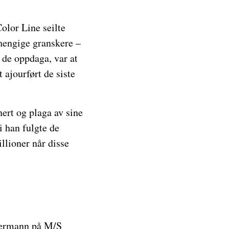
Color Line seilte
hengige granskere –
 de oppdaga, var at
 ajourført de siste
anert og plaga av sine
i han fulgte de
illioner når disse
mermann på M/S