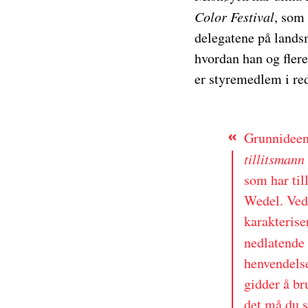
Color Festival
, som 
delegatene på landsm
hvordan han og fler
er styremedlem i red
Grunnideen 
tillitsmann
som har til
Wedel. Ved
karakteris
nedlatende
henvendelse
gidder å br
det må du s