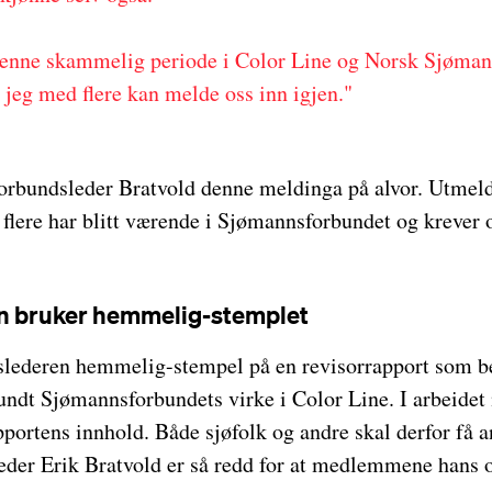
denne skammelig periode i Color Line og Norsk Sjøman
at jeg med flere kan melde oss inn igjen."
forbundsleder Bratvold denne meldinga på alvor. Utmeld
 flere har blitt værende i Sjømannsforbundet og krever
n bruker hemmelig-stemplet
dslederen hemmelig-stempel på en revisorrapport som bes
undt Sjømannsforbundets virke i Color Line. I arbeidet
pportens innhold. Både sjøfolk og andre skal derfor få a
eder Erik Bratvold er så redd for at medlemmene hans o