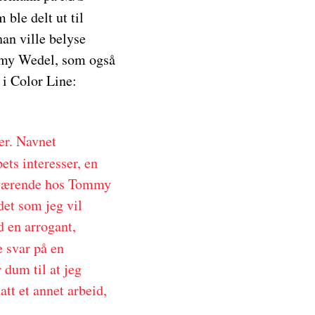
 ble delt ut til
an ville belyse
mmy Wedel, som også
 i Color Line:
er. Navnet
ets interesser, en
raværende hos Tommy
et som jeg vil
 en arrogant,
 svar på en
 dum til at jeg
att et annet arbeid,