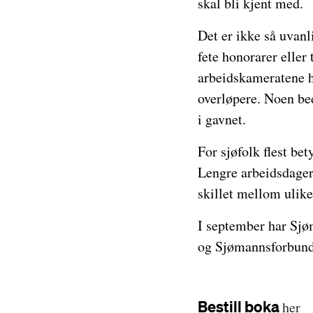
skal bli kjent med.
Det er ikke så uvanli
fete honorarer eller
arbeidskameratene ha
overløpere. Noen bedr
i gavnet.
For sjøfolk flest bet
Lengre arbeidsdager,
skillet mellom ulike 
I september har Sjø
og Sjømannsforbund
Bestill boka
her