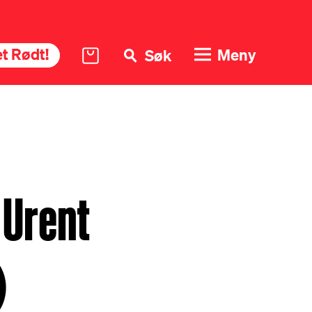
t Rødt!
Meny
Søk
 Urent
)