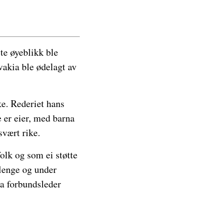
ste øyeblikk ble
vakia ble ødelagt av
ke. Rederiet hans
 er eier, med barna
svært rike.
olk og som ei støtte
lenge og under
ra forbundsleder