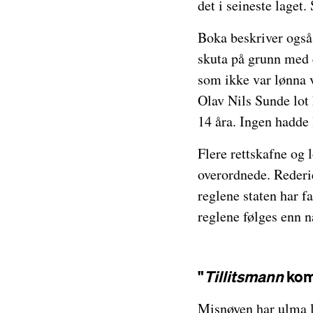
det i seineste laget
Boka beskriver også 
skuta på grunn med 
som ikke var lønna v
Olav Nils Sunde lot 
14 åra. Ingen hadde l
Flere rettskafne og l
overordnede. Rederie
reglene staten har fa
reglene følges enn n
"
Tillitsmann
kom
Misnøyen har ulma 