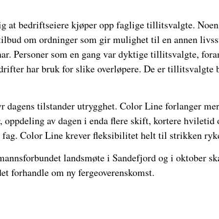
g at bedriftseiere kjøper opp faglige tillitsvalgte. Noen 
 tilbud om ordninger som gir mulighet til en annen livss
r. Personer som en gang var dyktige tillitsvalgte, fora
ifter har bruk for slike overløpere. De er tillitsvalgte 
yr dagens tilstander utrygghet. Color Line forlanger mer 
 oppdeling av dagen i enda flere skift, kortere hviletid
fag. Color Line krever fleksibilitet helt til strikken ryk
mannsforbundet landsmøte i Sandefjord og i oktober sk
et forhandle om ny fergeoverenskomst.