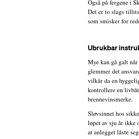
Også på fergene i Sk
Det er to slags till
som smisker for rede
Ubrukbar instru
Mye kan gå galt når 
glemmer det ansvaret
vilkår da en hyggeli
kontrollere en livbåt
brennevinsmerke.
Sløvsinnet hos sikker
løpet av sju år ikke
at anlegget låste s