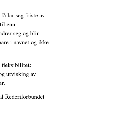
få lar seg friste av
til enn
ndrer seg og blir
bare i navnet og ikke
fleksibilitet:
 og utvisking av
er.
al Rederiforbundet