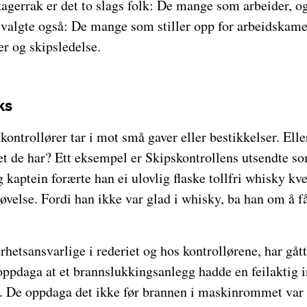
agerrak er det to slags folk: De mange som arbeider, og
itsvalgte også: De mange som stiller opp for arbeidskame
r og skipsledelse.
ks
kontrollører tar i mot små gaver eller bestikkelser. Ell
 de har? Ett eksempel er Skipskontrollens utsendte som
g kaptein forærte han ei ulovlig flaske tollfri whisky kv
øvelse. Fordi han ikke var glad i whisky, ba han om å få 
hetsansvarlige i rederiet og hos kontrollørene, har gått 
 oppdaga at et brannslukkingsanlegg hadde en feilaktig i
eg. De oppdaga det ikke før brannen i maskinrommet var