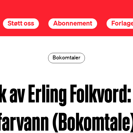
Støtt oss
Abonnement
Forlage
Bokomtaler
k av Erling Folkvord:
farvann (Bokomtale