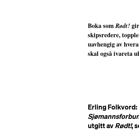
Boka som
Rødt!
gir
skipsredere, topple
uavhengig av hveran
skal også ivareta ul
Erling Folkvord:
Sjømannsforbun
utgitt av
Rødt!
, 