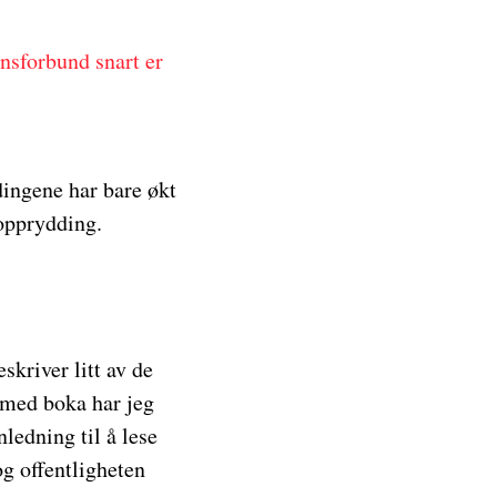
nsforbund snart er
ingene har bare økt
 opprydding.
kriver litt av de
 med boka har jeg
nledning til å lese
g offentligheten