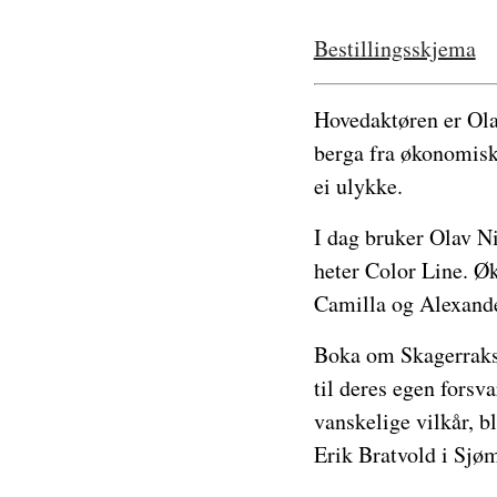
Bestillingsskjema
Hovedaktøren er Olav
berga fra økonomisk 
ei ulykke.
I dag bruker Olav Ni
heter Color Line. Øk
Camilla og Alexander
Boka om Skagerraks 
til deres egen fors
vanskelige vilkår, b
Erik Bratvold i Sjø