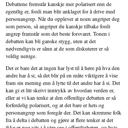
Debattene fremstår kanskje mer polarisert enn de
egentlig er, fordi man blir anklaget for å drive med
personangrep. Når du opplever at noen angriper deg
som person, så angriper du kanskje tilbake fordi
angrep framstår som det beste forsvaret. Tonen i
debatten kan bli ganske stygg, uten at det
nødvendigvis er sånn at de som diskuterer er så
veldig uenige.
Det er bare det at ingen har lyst til å høre på hva den
andre har å si, så det blir på en måte viktigere å vise
fram sin mening enn å lytte til det andre har å si. Det
kan gi et litt skeivt inntrykk av hvordan verden er,
eller at vi kan tenke at den offentlige debatten er så
forferdelig polarisert, og at det bare er hets og
personangrep som foregår der. Det kan skremme folk
fra å delta i debatten og gjøre at flere tenker at det
ikke er noe vits i å ytre seg i offentligheten, og hvis