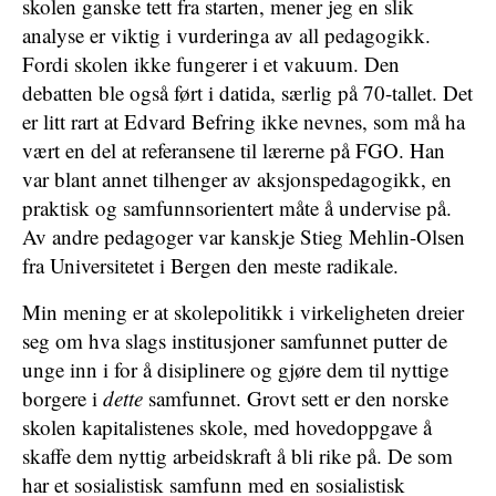
skolen ganske tett fra starten, mener jeg en slik
analyse er viktig i vurderinga av all pedagogikk.
Fordi skolen ikke fungerer i et vakuum. Den
debatten ble også ført i datida, særlig på 70-tallet. Det
er litt rart at Edvard Befring ikke nevnes, som må ha
vært en del at referansene til lærerne på FGO. Han
var blant annet tilhenger av aksjonspedagogikk, en
praktisk og samfunnsorientert måte å undervise på.
Av andre pedagoger var kanskje Stieg Mehlin-Olsen
fra Universitetet i Bergen den meste radikale.
Min mening er at skolepolitikk i virkeligheten dreier
seg om hva slags institusjoner samfunnet putter de
unge inn i for å disiplinere og gjøre dem til nyttige
borgere i
dette
samfunnet. Grovt sett er den norske
skolen kapitalistenes skole, med hovedoppgave å
skaffe dem nyttig arbeidskraft å bli rike på. De som
har et sosialistisk samfunn med en sosialistisk