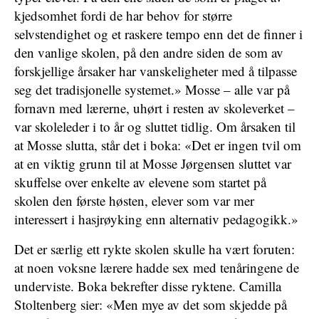
kjedsomhet fordi de har behov for større
selvstendighet og et raskere tempo enn det de finner i
den vanlige skolen, på den andre siden de som av
forskjellige årsaker har vanskeligheter med å tilpasse
seg det tradisjonelle systemet.» Mosse – alle var på
fornavn med lærerne, uhørt i resten av skoleverket –
var skoleleder i to år og sluttet tidlig. Om årsaken til
at Mosse slutta, står det i boka: «Det er ingen tvil om
at en viktig grunn til at Mosse Jørgensen sluttet var
skuffelse over enkelte av elevene som startet på
skolen den første høsten, elever som var mer
interessert i hasjrøyking enn alternativ pedagogikk.»
Det er særlig ett rykte skolen skulle ha vært foruten:
at noen voksne lærere hadde sex med tenåringene de
underviste. Boka bekrefter disse ryktene. Camilla
Stoltenberg sier: «Men mye av det som skjedde på