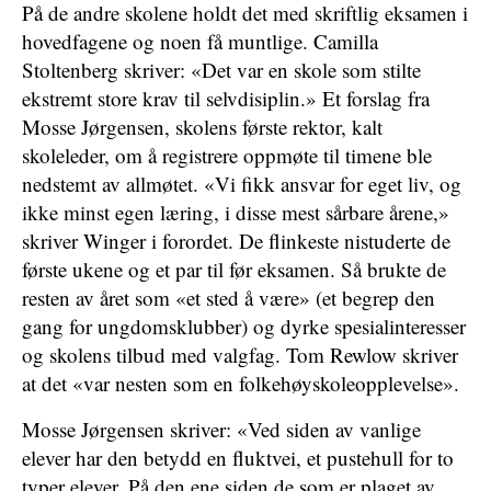
På de andre skolene holdt det med skriftlig eksamen i
hovedfagene og noen få muntlige. Camilla
Stoltenberg skriver: «Det var en skole som stilte
ekstremt store krav til selvdisiplin.» Et forslag fra
Mosse Jørgensen, skolens første rektor, kalt
skoleleder, om å registrere oppmøte til timene ble
nedstemt av allmøtet. «Vi fikk ansvar for eget liv, og
ikke minst egen læring, i disse mest sårbare årene,»
skriver Winger i forordet. De flinkeste nistuderte de
første ukene og et par til før eksamen. Så brukte de
resten av året som «et sted å være» (et begrep den
gang for ungdomsklubber) og dyrke spesialinteresser
og skolens tilbud med valgfag. Tom Rewlow skriver
at det «var nesten som en folkehøyskoleopplevelse».
Mosse Jørgensen skriver: «Ved siden av vanlige
elever har den betydd en fluktvei, et pustehull for to
typer elever. På den ene siden de som er plaget av