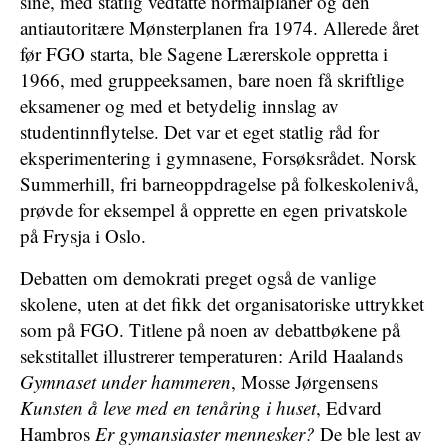
sine, med statlig vedtatte normalplaner og den
antiautoritære Mønsterplanen fra 1974. Allerede året
før FGO starta, ble Sagene Lærerskole oppretta i
1966, med gruppeeksamen, bare noen få skriftlige
eksamener og med et betydelig innslag av
studentinnflytelse. Det var et eget statlig råd for
eksperimentering i gymnasene, Forsøksrådet. Norsk
Summerhill, fri barneoppdragelse på folkeskolenivå,
prøvde for eksempel å opprette en egen privatskole
på Frysja i Oslo.
Debatten om demokrati preget også de vanlige
skolene, uten at det fikk det organisatoriske uttrykket
som på FGO. Titlene på noen av debattbøkene på
sekstitallet illustrerer temperaturen: Arild Haalands
Gymnaset under hammeren
, Mosse Jørgensens
Kunsten å leve med en tenåring i huset
, Edvard
Hambros
Er gymansiaster mennesker?
De ble lest av