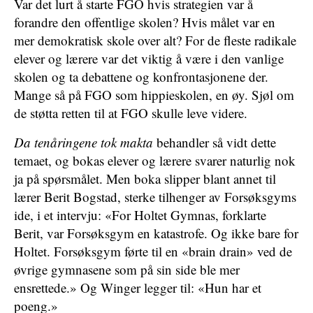
Var det lurt å starte FGO hvis strategien var å
forandre den offentlige skolen? Hvis målet var en
mer demokratisk skole over alt? For de fleste radikale
elever og lærere var det viktig å være i den vanlige
skolen og ta debattene og konfrontasjonene der.
Mange så på FGO som hippieskolen, en øy. Sjøl om
de støtta retten til at FGO skulle leve videre.
Da tenåringene tok makta
behandler så vidt dette
temaet, og bokas elever og lærere svarer naturlig nok
ja på spørsmålet. Men boka slipper blant annet til
lærer Berit Bogstad, sterke tilhenger av Forsøksgyms
ide, i et intervju: «For Holtet Gymnas, forklarte
Berit, var Forsøksgym en katastrofe. Og ikke bare for
Holtet. Forsøksgym førte til en «brain drain» ved de
øvrige gymnasene som på sin side ble mer
ensrettede.» Og Winger legger til: «Hun har et
poeng.»