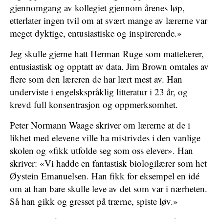
gjennomgang av kollegiet gjennom årenes løp,
etterlater ingen tvil om at svært mange av lærerne var
meget dyktige, entusiastiske og inspirerende.»
Jeg skulle gjerne hatt Herman Ruge som mattelærer,
entusiastisk og opptatt av data. Jim Brown omtales av
flere som den læreren de har lært mest av. Han
underviste i engelskspråklig litteratur i 23 år, og
krevd full konsentrasjon og oppmerksomhet.
Peter Normann Waage skriver om lærerne at de i
likhet med elevene ville ha mistrivdes i den vanlige
skolen og «fikk utfolde seg som oss elever». Han
skriver: «Vi hadde en fantastisk biologilærer som het
Øystein Emanuelsen. Han fikk for eksempel en idé
om at han bare skulle leve av det som var i nærheten.
Så han gikk og gresset på trærne, spiste løv.»