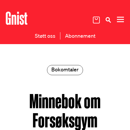
Støtt oss
Abonnement
Bokomtaler
Minnebok om
Forsøksgym