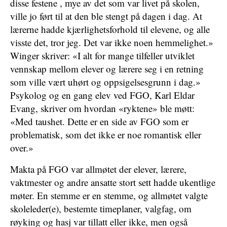
disse festene , mye av det som var livet på skolen,
ville jo ført til at den ble stengt på dagen i dag. At
lærerne hadde kjærlighetsforhold til elevene, og alle
visste det, tror jeg. Det var ikke noen hemmelighet.»
Winger skriver: «I alt for mange tilfeller utviklet
vennskap mellom elever og lærere seg i en retning
som ville vært uhørt og oppsigelsesgrunn i dag.»
Psykolog og en gang elev ved FGO, Karl Eldar
Evang, skriver om hvordan «ryktene» ble møtt:
«Med taushet. Dette er en side av FGO som er
problematisk, som det ikke er noe romantisk eller
over.»
Makta på FGO var allmøtet der elever, lærere,
vaktmester og andre ansatte stort sett hadde ukentlige
møter. En stemme er en stemme, og allmøtet valgte
skoleleder(e), bestemte timeplaner, valgfag, om
røyking og hasj var tillatt eller ikke, men også