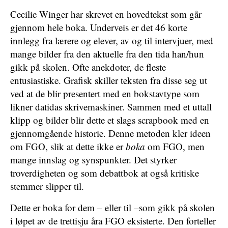
Cecilie Winger har skrevet en hovedtekst som går
gjennom hele boka. Underveis er det 46 korte
innlegg fra lærere og elever, av og til intervjuer, med
mange bilder fra den aktuelle fra den tida han/hun
gikk på skolen. Ofte anekdoter, de fleste
entusiastiske. Grafisk skiller teksten fra disse seg ut
ved at de blir presentert med en bokstavtype som
likner datidas skrivemaskiner. Sammen med et uttall
klipp og bilder blir dette et slags scrapbook med en
gjennomgående historie. Denne metoden kler ideen
om FGO, slik at dette ikke er
boka
om FGO, men
mange innslag og synspunkter. Det styrker
troverdigheten og som debattbok at også kritiske
stemmer slipper til.
Dette er boka for dem – eller til –som gikk på skolen
i løpet av de trettisju åra FGO eksisterte. Den forteller