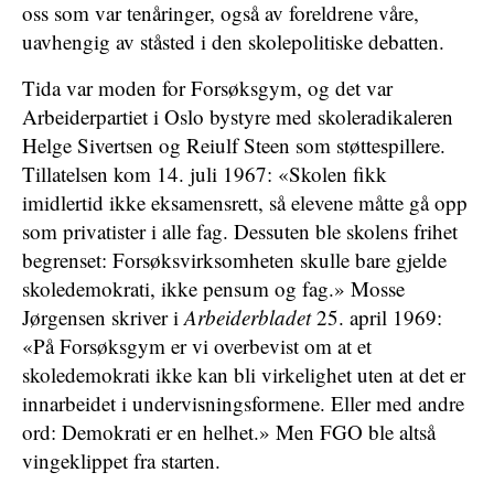
oss som var tenåringer, også av foreldrene våre,
uavhengig av ståsted i den skolepolitiske debatten.
Tida var moden for Forsøksgym, og det var
Arbeiderpartiet i Oslo bystyre med skoleradikaleren
Helge Sivertsen og Reiulf Steen som støttespillere.
Tillatelsen kom 14. juli 1967: «Skolen fikk
imidlertid ikke eksamensrett, så elevene måtte gå opp
som privatister i alle fag. Dessuten ble skolens frihet
begrenset: Forsøksvirksomheten skulle bare gjelde
skoledemokrati, ikke pensum og fag.» Mosse
Jørgensen skriver i
Arbeiderbladet
25. april 1969:
«På Forsøksgym er vi overbevist om at et
skoledemokrati ikke kan bli virkelighet uten at det er
innarbeidet i undervisningsformene. Eller med andre
ord: Demokrati er en helhet.» Men FGO ble altså
vingeklippet fra starten.