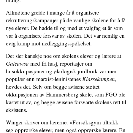
Allmøtene greide i mange år å organisere
rekrutteringskampanjer på de vanlige skolene for å få
nye elever. De hadde til og med et valgfag et år som
var å organisere forsvar av skolen. Det var nemlig en
evig kamp mot nedleggingsspøkelset.
Det sier kanskje noe om skolens elever og lærere at
Gateavisa
med fri hasj, reportasjer om
husokkupasjoner og økologisk jordbruk var mer
populær enn marxist-leninistenes
Klassekampen
,
hevdes det. Selv om begge avisene støttet
okkupasjonen av Hammersborg skole, som FGO ble
kastet ut av, og begge avisene forsvarte skolens rett til
eksistens.
Winger skriver om lærerne: «Forsøksgym tiltrakk
seg opprørske elever, men også opprørske lærere. En