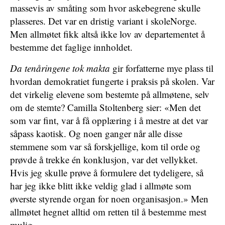
massevis av småting som hvor askebegrene skulle
plasseres. Det var en dristig variant i skoleNorge.
Men allmøtet fikk altså ikke lov av departementet å
bestemme det faglige innholdet.
Da tenåringene tok makta
gir forfatterne mye plass til
hvordan demokratiet fungerte i praksis på skolen. Var
det virkelig elevene som bestemte på allmøtene, selv
om de stemte? Camilla Stoltenberg sier: «Men det
som var fint, var å få opplæring i å mestre at det var
såpass kaotisk. Og noen ganger når alle disse
stemmene som var så forskjellige, kom til orde og
prøvde å trekke én konklusjon, var det vellykket.
Hvis jeg skulle prøve å formulere det tydeligere, så
har jeg ikke blitt ikke veldig glad i allmøte som
øverste styrende organ for noen organisasjon.» Men
allmøtet hegnet alltid om retten til å bestemme mest
mulig.