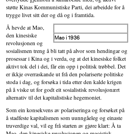
støtte Kinas Kommunistiske Parti, dei arbeidde for å
trygge livet sitt der og då og i framtida.
Å hevde at Mao,
den kinesiske
Mao i 1936
revolusjonen og
sosialismen treng å bli tatt på alvor som hendingar og
prosessar i Kina og i verda, og at det kinesiske folket
aktivt tok del i dei, får ein opp i politisk trøbbel. Det
er ikkje overraskande ut frå den polariserte politiske
stoda i dag, og forsøka i tida etter den kalde krigen
på å viske ut for godt eit sosialistisk revolusjonært
alternativ til det kapitalistiske hegemoniet.
Som ein konsekvens av polariseringa og forsøket på
å stadfeste kapitalismen som uunngåeleg og einaste
truverdige val, vil eg frå starten av gjøre klart: Å ta
Mao, den kinesiske revolusjonen og maoistisk-