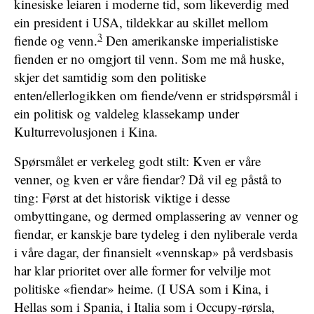
kinesiske leiaren i moderne tid, som likeverdig med
ein president i USA, tildekkar au skillet mellom
3
fiende og venn.
Den amerikanske imperialistiske
fienden er no omgjort til venn. Som me må huske,
skjer det samtidig som den politiske
enten/ellerlogikken om fiende/venn er stridspørsmål i
ein politisk og valdeleg klassekamp under
Kulturrevolusjonen i Kina.
Spørsmålet er verkeleg godt stilt: Kven er våre
venner, og kven er våre fiendar? Då vil eg påstå to
ting: Først at det historisk viktige i desse
ombyttingane, og dermed omplassering av venner og
fiendar, er kanskje bare tydeleg i den nyliberale verda
i våre dagar, der finansielt «vennskap» på verdsbasis
har klar prioritet over alle former for velvilje mot
politiske «fiendar» heime. (I USA som i Kina, i
Hellas som i Spania, i Italia som i Occupy-rørsla,