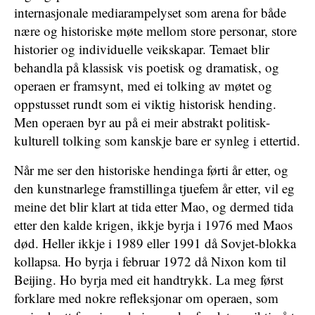
internasjonale mediarampelyset som arena for både
nære og historiske møte mellom store personar, store
historier og individuelle veikskapar. Temaet blir
behandla på klassisk vis poetisk og dramatisk, og
operaen er framsynt, med ei tolking av møtet og
oppstusset rundt som ei viktig historisk hending.
Men operaen byr au på ei meir abstrakt politisk-
kulturell tolking som kanskje bare er synleg i ettertid.
Når me ser den historiske hendinga førti år etter, og
den kunstnarlege framstillinga tjuefem år etter, vil eg
meine det blir klart at tida etter Mao, og dermed tida
etter den kalde krigen, ikkje byrja i 1976 med Maos
død. Heller ikkje i 1989 eller 1991 då Sovjet-blokka
kollapsa. Ho byrja i februar 1972 då Nixon kom til
Beijing. Ho byrja med eit handtrykk. La meg først
forklare med nokre refleksjonar om operaen, som