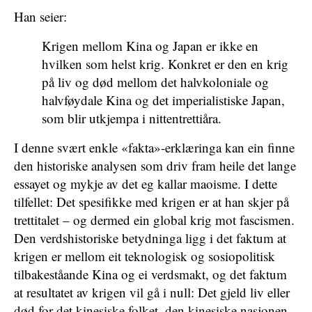
Han seier:
Krigen mellom Kina og Japan er ikke en
hvilken som helst krig. Konkret er den en krig
på liv og død mellom det halvkoloniale og
halvføydale Kina og det imperialistiske Japan,
som blir utkjempa i nittentrettiåra.
I denne svært enkle «fakta»-erklæringa kan ein finne
den historiske analysen som driv fram heile det lange
essayet og mykje av det eg kallar maoisme. I dette
tilfellet: Det spesifikke med krigen er at han skjer på
trettitalet – og dermed ein global krig mot fascismen.
Den verdshistoriske betydninga ligg i det faktum at
krigen er mellom eit teknologisk og sosiopolitisk
tilbakeståande Kina og ei verdsmakt, og det faktum
at resultatet av krigen vil gå i null: Det gjeld liv eller
død for det kinesiske folket, den kinesiske nasjonen