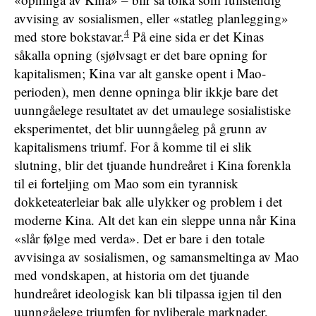
avvising av sosialismen, eller «statleg planlegging»
4
med store bokstavar.
På eine sida er det Kinas
såkalla opning (sjølvsagt er det bare opning for
kapitalismen; Kina var alt ganske opent i Mao-
perioden), men denne opninga blir ikkje bare det
uunngåelege resultatet av det umaulege sosialistiske
eksperimentet, det blir uunngåeleg på grunn av
kapitalismens triumf. For å komme til ei slik
slutning, blir det tjuande hundreåret i Kina forenkla
til ei forteljing om Mao som ein tyrannisk
dokketeaterleiar bak alle ulykker og problem i det
moderne Kina. Alt det kan ein sleppe unna når Kina
«slår følge med verda». Det er bare i den totale
avvisinga av sosialismen, og samansmeltinga av Mao
med vondskapen, at historia om det tjuande
hundreåret ideologisk kan bli tilpassa igjen til den
uunngåelege triumfen for nyliberale marknader,