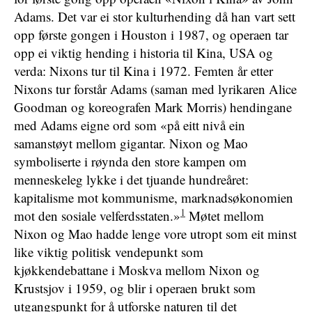
Adams. Det var ei stor kulturhending då han vart sett
opp første gongen i Houston i 1987, og operaen tar
opp ei viktig hending i historia til Kina, USA og
verda: Nixons tur til Kina i 1972. Femten år etter
Nixons tur forstår Adams (saman med lyrikaren Alice
Goodman og koreografen Mark Morris) hendingane
med Adams eigne ord som «på eitt nivå ein
samanstøyt mellom gigantar. Nixon og Mao
symboliserte i røynda den store kampen om
menneskeleg lykke i det tjuande hundreåret:
kapitalisme mot kommunisme, marknadsøkonomien
1
mot den sosiale velferdsstaten.»
Møtet mellom
Nixon og Mao hadde lenge vore utropt som eit minst
like viktig politisk vendepunkt som
kjøkkendebattane i Moskva mellom Nixon og
Krustsjov i 1959, og blir i operaen brukt som
utgangspunkt for å utforske naturen til det