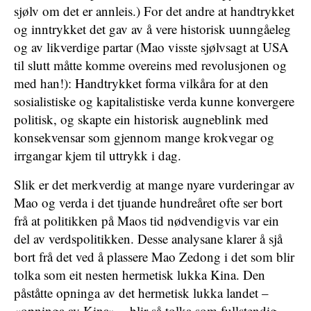
sjølv om det er annleis.) For det andre at handtrykket
og inntrykket det gav av å vere historisk uunngåeleg
og av likverdige partar (Mao visste sjølvsagt at USA
til slutt måtte komme overeins med revolusjonen og
med han!): Handtrykket forma vilkåra for at den
sosialistiske og kapitalistiske verda kunne konvergere
politisk, og skapte ein historisk augneblink med
konsekvensar som gjennom mange krokvegar og
irrgangar kjem til uttrykk i dag.
Slik er det merkverdig at mange nyare vurderingar av
Mao og verda i det tjuande hundreåret ofte ser bort
frå at politikken på Maos tid nødvendigvis var ein
del av verdspolitikken. Desse analysane klarer å sjå
bort frå det ved å plassere Mao Zedong i det som blir
tolka som eit nesten hermetisk lukka Kina. Den
påståtte opninga av det hermetisk lukka landet –
«opninga av Kina» – blir så tolka som fullstendig