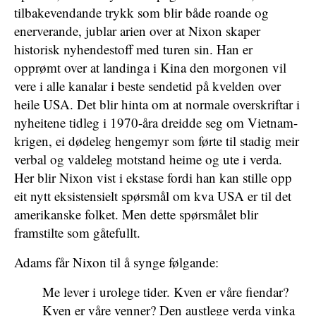
tilbakevendande trykk som blir både roande og
enerverande, jublar arien over at Nixon skaper
historisk nyhendestoff med turen sin. Han er
opprømt over at landinga i Kina den morgonen vil
vere i alle kanalar i beste sendetid på kvelden over
heile USA. Det blir hinta om at normale overskriftar i
nyheitene tidleg i 1970-åra dreidde seg om Vietnam-
krigen, ei dødeleg hengemyr som førte til stadig meir
verbal og valdeleg motstand heime og ute i verda.
Her blir Nixon vist i ekstase fordi han kan stille opp
eit nytt eksistensielt spørsmål om kva USA er til det
amerikanske folket. Men dette spørsmålet blir
framstilte som gåtefullt.
Adams får Nixon til å synge følgande:
Me lever i urolege tider. Kven er våre fiendar?
Kven er våre venner? Den austlege verda vinka