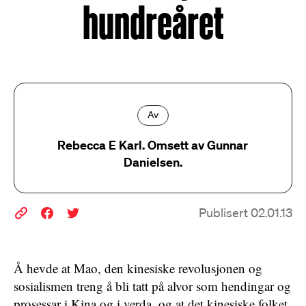
hundreåret
Av
Rebecca E Karl. Omsett av Gunnar
Danielsen.
Publisert 02.01.13
Å hevde at Mao, den kinesiske revolusjonen og
sosialismen treng å bli tatt på alvor som hendingar og
prosessar i Kina og i verda, og at det kinesiske folket