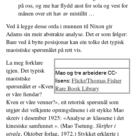
på oss, og me har flydd aust for sola og vest for
månen over eit hav av mistillit …
Ved å legge desse orda i munnen til Nixon gir
Adams sin meir abstrakte analyse. Det er som følger:
Bare ved å bytte posisjonar kan ein tolke det typisk
maoistiske spørsmålet på rett vis.
La meg forklare
igjen. Det typisk
Mao og tre arbeidere CC-
maoistiske
Flickr/Thomas Fisher
lisens:
spørsmålet er «Kven
Rare Book Library
er våre fiendar?
Kven er våre venner?», eit retorisk spørsmål som
utgjør dei velkjente opningslinene i eit stykke Mao
skreiv i desember 1925: «Analyse av klassene i det
kinesiske samfunnet ». (Mao Tsetung.
Skrifter i
utvalg
, Oktober forlag, 1972.) Stykket erklærte i