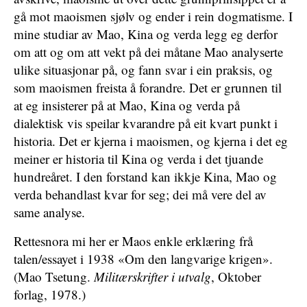
gå mot maoismen sjølv og ender i rein dogmatisme. I
mine studiar av Mao, Kina og verda legg eg derfor
om att og om att vekt på dei måtane Mao analyserte
ulike situasjonar på, og fann svar i ein praksis, og
som maoismen freista å forandre. Det er grunnen til
at eg insisterer på at Mao, Kina og verda på
dialektisk vis speilar kvarandre på eit kvart punkt i
historia. Det er kjerna i maoismen, og kjerna i det eg
meiner er historia til Kina og verda i det tjuande
hundreåret. I den forstand kan ikkje Kina, Mao og
verda behandlast kvar for seg; dei må vere del av
same analyse.
Rettesnora mi her er Maos enkle erklæring frå
talen/essayet i 1938 «Om den langvarige krigen».
(Mao Tsetung.
Militærskrifter i utvalg
, Oktober
forlag, 1978.)