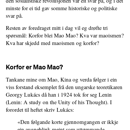
den sosialistiske revolusjonen var eit svar på, og i det
minste for ei tid gav somme historiske og politiske
svar på.
Resten av foredraget mitt i dag vil eg drøfte tri
spørsmål: Korfor blei Mao Mao? Kva var maoismen?
Kva har skjedd med maoismen og korfor?
Korfor er Mao Mao?
Tankane mine om Mao, Kina og verda følger i ein
viss forstand eksemplet frå den ungarske teoretikaren
Georgy Lukács då han i 1924 tok for seg Lenin
(Lenin: A study on the Unity of his Thought). I
forordet til heftet skriv Lukács:
«Den følgande korte gjennomgangen er ikkje
ein augneblink meint som uttømmande