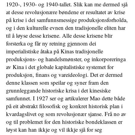
1920-, 1930- og 1940-tallet. Slik kan me dermed sjå
at desse revolusjonære bøndene er resultatet av krise
på krise i dei samfunnsmessige produksjonsforholda,
og i den kulturelle evnen den tradisjonelle eliten har
til å løyse desse krisene. Alle desse krisene blir
forsterka og får ny retning gjennom dei
imperialistiske åtaka på Kinas tradisjonelle
produksjons- og handelsmønster, og inkorporeringa
av Kina i det globale kapitalistiske systemet for
produksjon, finans og vareideologi. Det er dermed
denne klassen som speilar og syner fram den
grunnleggande historiske krisa i det kinesiske
samfunnet. I 1927 ser og artikulerer Mao dette både
på eit abstrakt filosofisk og konkret historisk plan i
kvardagslivet og som revolusjonær sjanse. Frå no av
og til problemet for den historiske bondeklassen er
løyst kan han ikkje og vil ikkje sjå for seg