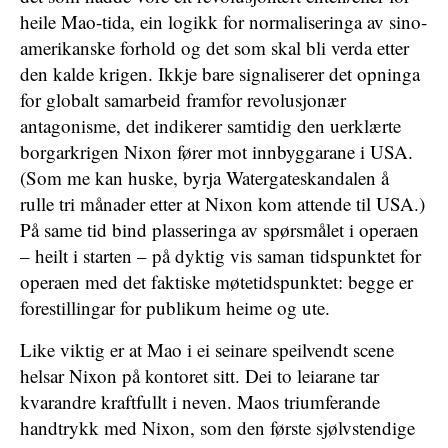
heile Mao-tida, ein logikk for normaliseringa av sino-
amerikanske forhold og det som skal bli verda etter
den kalde krigen. Ikkje bare signaliserer det opninga
for globalt samarbeid framfor revolusjonær
antagonisme, det indikerer samtidig den uerklærte
borgarkrigen Nixon fører mot innbyggarane i USA.
(Som me kan huske, byrja Watergateskandalen å
rulle tri månader etter at Nixon kom attende til USA.)
På same tid bind plasseringa av spørsmålet i operaen
– heilt i starten – på dyktig vis saman tidspunktet for
operaen med det faktiske møtetidspunktet: begge er
forestillingar for publikum heime og ute.
Like viktig er at Mao i ei seinare speilvendt scene
helsar Nixon på kontoret sitt. Dei to leiarane tar
kvarandre kraftfullt i neven. Maos triumferande
handtrykk med Nixon, som den første sjølvstendige