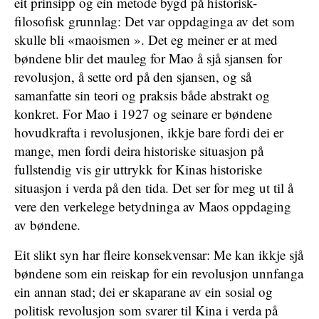
eit prinsipp og ein metode bygd på historisk-
filosofisk grunnlag: Det var oppdaginga av det som
skulle bli «maoismen ». Det eg meiner er at med
bøndene blir det mauleg for Mao å sjå sjansen for
revolusjon, å sette ord på den sjansen, og så
samanfatte sin teori og praksis både abstrakt og
konkret. For Mao i 1927 og seinare er bøndene
hovudkrafta i revolusjonen, ikkje bare fordi dei er
mange, men fordi deira historiske situasjon på
fullstendig vis gir uttrykk for Kinas historiske
situasjon i verda på den tida. Det ser for meg ut til å
vere den verkelege betydninga av Maos oppdaging
av bøndene.
Eit slikt syn har fleire konsekvensar: Me kan ikkje sjå
bøndene som ein reiskap for ein revolusjon unnfanga
ein annan stad; dei er skaparane av ein sosial og
politisk revolusjon som svarer til Kina i verda på