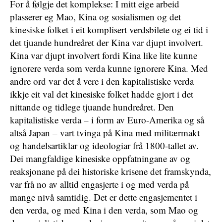
For å følgje det komplekse: I mitt eige arbeid
plasserer eg Mao, Kina og sosialismen og det
kinesiske folket i eit komplisert verdsbilete og ei tid i
det tjuande hundreåret der Kina var djupt involvert.
Kina var djupt involvert fordi Kina like lite kunne
ignorere verda som verda kunne ignorere Kina. Med
andre ord var det å vere i den kapitalistiske verda
ikkje eit val det kinesiske folket hadde gjort i det
nittande og tidlege tjuande hundreåret. Den
kapitalistiske verda – i form av Euro-Amerika og så
altså Japan – vart tvinga på Kina med militærmakt
og handelsartiklar og ideologiar frå 1800-tallet av.
Dei mangfaldige kinesiske oppfatningane av og
reaksjonane på dei historiske krisene det framskynda,
var frå no av alltid engasjerte i og med verda på
mange nivå samtidig. Det er dette engasjementet i
den verda, og med Kina i den verda, som Mao og