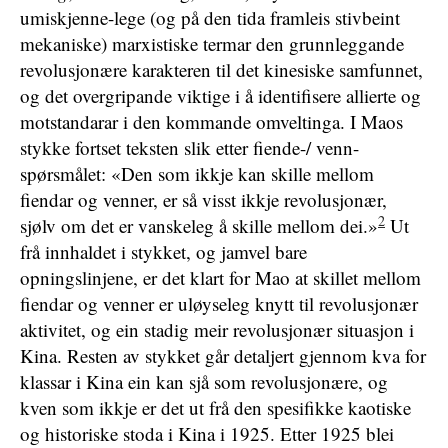
umiskjenne-lege (og på den tida framleis stivbeint
mekaniske) marxistiske termar den grunnleggande
revolusjonære karakteren til det kinesiske samfunnet,
og det overgripande viktige i å identifisere allierte og
motstandarar i den kommande omveltinga. I Maos
stykke fortset teksten slik etter fiende-/ venn-
spørsmålet: «Den som ikkje kan skille mellom
fiendar og venner, er så visst ikkje revolusjonær,
2
sjølv om det er vanskeleg å skille mellom dei.»
Ut
frå innhaldet i stykket, og jamvel bare
opningslinjene, er det klart for Mao at skillet mellom
fiendar og venner er uløyseleg knytt til revolusjonær
aktivitet, og ein stadig meir revolusjonær situasjon i
Kina. Resten av stykket går detaljert gjennom kva for
klassar i Kina ein kan sjå som revolusjonære, og
kven som ikkje er det ut frå den spesifikke kaotiske
og historiske stoda i Kina i 1925. Etter 1925 blei