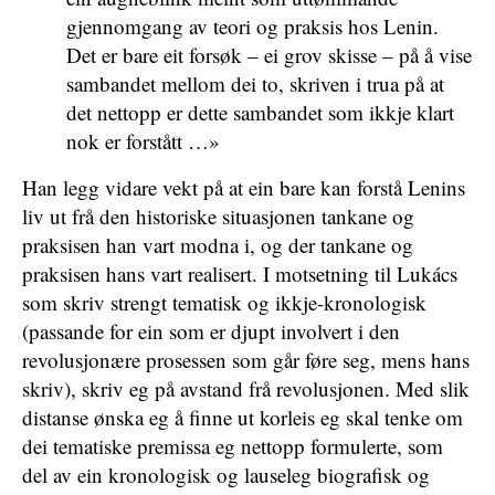
gjennomgang av teori og praksis hos Lenin.
Det er bare eit forsøk – ei grov skisse – på å vise
sambandet mellom dei to, skriven i trua på at
det nettopp er dette sambandet som ikkje klart
nok er forstått …»
Han legg vidare vekt på at ein bare kan forstå Lenins
liv ut frå den historiske situasjonen tankane og
praksisen han vart modna i, og der tankane og
praksisen hans vart realisert. I motsetning til Lukács
som skriv strengt tematisk og ikkje-kronologisk
(passande for ein som er djupt involvert i den
revolusjonære prosessen som går føre seg, mens hans
skriv), skriv eg på avstand frå revolusjonen. Med slik
distanse ønska eg å finne ut korleis eg skal tenke om
dei tematiske premissa eg nettopp formulerte, som
del av ein kronologisk og lauseleg biografisk og