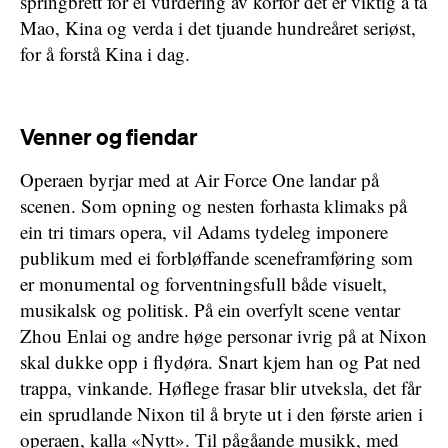
springbrett for ei vurdering av korfor det er viktig å ta
Mao, Kina og verda i det tjuande hundreåret seriøst,
for å forstå Kina i dag.
Venner og fiendar
Operaen byrjar med at Air Force One landar på
scenen. Som opning og nesten forhasta klimaks på
ein tri timars opera, vil Adams tydeleg imponere
publikum med ei forbløffande sceneframføring som
er monumental og forventningsfull både visuelt,
musikalsk og politisk. På ein overfylt scene ventar
Zhou Enlai og andre høge personar ivrig på at Nixon
skal dukke opp i flydøra. Snart kjem han og Pat ned
trappa, vinkande. Høflege frasar blir utveksla, det får
ein sprudlande Nixon til å bryte ut i den første arien i
operaen, kalla «Nytt». Til pågåande musikk, med