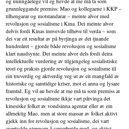
og uunngåelege vil eg hevde at me må ta som
grunnleggande premiss: Mao og kollegaene i KKP –
tilhengarar og motstandarar – meinte alvor med
revolusjon og sosialisme i Kina. Dei meinte alvor
delvis fordi Kinas innvevde tilhøve til verda – som
dei var eit resultat av på byrjinga av det tjuande
hundreåret – gjorde både revolusjon og sosialisme
klart naudsynte. Dei meinte alvor dels fordi deira
intellektuelle vurdering av tilgjengeleg sosialistiske
teori og praksis gjorde revolusjon og sosialisme til
ein truverdig og aktverdig veg ut av eit mangfald av
historiske og samtidige kriser, mot ei anna og lysare
framtid. Eg vil au hevde at me må ta som premiss at
revolusjon og sosialisme ikkje vart påtvinga det
kinesiske folket av vondsinna agentar eller av ein
allmektig Mao, men at store massar av folket aktivt
gjekk inn for revolusjon og sosialisme, dei vart
overtydde gjennom å samarbeide med, og aktivt