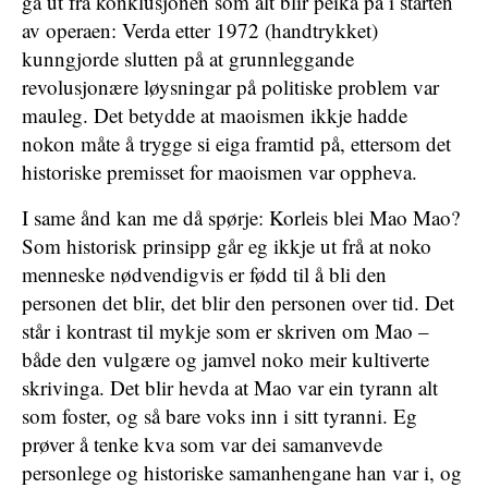
gå ut frå konklusjonen som alt blir peika på i starten
av operaen: Verda etter 1972 (handtrykket)
kunngjorde slutten på at grunnleggande
revolusjonære løysningar på politiske problem var
mauleg. Det betydde at maoismen ikkje hadde
nokon måte å trygge si eiga framtid på, ettersom det
historiske premisset for maoismen var oppheva.
I same ånd kan me då spørje: Korleis blei Mao Mao?
Som historisk prinsipp går eg ikkje ut frå at noko
menneske nødvendigvis er fødd til å bli den
personen det blir, det blir den personen over tid. Det
står i kontrast til mykje som er skriven om Mao –
både den vulgære og jamvel noko meir kultiverte
skrivinga. Det blir hevda at Mao var ein tyrann alt
som foster, og så bare voks inn i sitt tyranni. Eg
prøver å tenke kva som var dei samanvevde
personlege og historiske samanhengane han var i, og