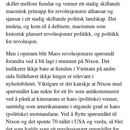
skillet mellom fiendar og venner eit stadig skiftande
maoistisk prinsipp for revolusjonære alliansar og
sjansar i eit stadig skiftande politisk landskap. Det
innleia, og kom til å definere, maoismen som
historisk plassert revolusjonær politikk, og politikk
for revolusjon.
Men i operaen blir Maos revolusjonære spørsmål
forandra ved å bli lagt i munnen på Nixon. Det
indikerer ikkje bare at fienden i Vietnam på andre
sida Stillehavet ikkje lenger er relevant i
nyheitsbiletet. Viktigare er det kanskje at Nixon med
spørsmålet kan nekte for eit liv som antikommunist
ved å påstå at kinesarane er hans (politiske) venner,
samtidig som amerikanarane i stigande grad er hans
(politiske) motstandarar. Ved å flytte spørsmålet til
Nixon og det spente 70-tallet i USA og verda, så blei
det som hadde vore eit revolusjonært enten/eller for