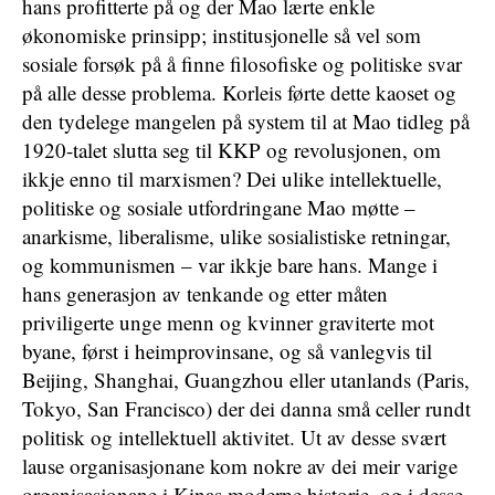
hans profitterte på og der Mao lærte enkle
økonomiske prinsipp; institusjonelle så vel som
sosiale forsøk på å finne filosofiske og politiske svar
på alle desse problema. Korleis førte dette kaoset og
den tydelege mangelen på system til at Mao tidleg på
1920-talet slutta seg til KKP og revolusjonen, om
ikkje enno til marxismen? Dei ulike intellektuelle,
politiske og sosiale utfordringane Mao møtte –
anarkisme, liberalisme, ulike sosialistiske retningar,
og kommunismen – var ikkje bare hans. Mange i
hans generasjon av tenkande og etter måten
priviligerte unge menn og kvinner graviterte mot
byane, først i heimprovinsane, og så vanlegvis til
Beijing, Shanghai, Guangzhou eller utanlands (Paris,
Tokyo, San Francisco) der dei danna små celler rundt
politisk og intellektuell aktivitet. Ut av desse svært
lause organisasjonane kom nokre av dei meir varige
organisasjonane i Kinas moderne historie, og i desse