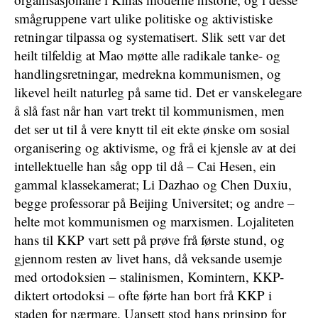
smågruppene vart ulike politiske og aktivistiske
retningar tilpassa og systematisert. Slik sett var det
heilt tilfeldig at Mao møtte alle radikale tanke- og
handlingsretningar, medrekna kommunismen, og
likevel heilt naturleg på same tid. Det er vanskelegare
å slå fast når han vart trekt til kommunismen, men
det ser ut til å vere knytt til eit ekte ønske om sosial
organisering og aktivisme, og frå ei kjensle av at dei
intellektuelle han såg opp til då – Cai Hesen, ein
gammal klassekamerat; Li Dazhao og Chen Duxiu,
begge professorar på Beijing Universitet; og andre –
helte mot kommunismen og marxismen. Lojaliteten
hans til KKP vart sett på prøve frå første stund, og
gjennom resten av livet hans, då veksande usemje
med ortodoksien – stalinismen, Komintern, KKP-
diktert ortodoksi – ofte førte han bort frå KKP i
staden for nærmare. Uansett stod hans prinsipp for