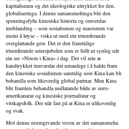
kapitalismen og det ideologiske uttrykket for den,
globaliseringa. I denne samansmeltinga blir den
spenningsfylte kinesiske historia og omverdas
innblanding – som sosialismen og maoismen var
meint å løyse – viska ut med ein triumferande
overglattande gest. Det er den framtidige
triumferande seiersjubelen som er fullt ut synleg når
ein ser «Nixon i Kina» i dag. Det vil seie at
handtrykket innvarslar det umaulege i å halde fram
den kinesiske sosialismen samtidig som Kina kan bli
behandla som likeverdig global partnar. Men Kina
blir framleis behandla nedlatande både av euro-
amerikanarar og kinesiske journalistar og
vitskapsfolk. Dei står fast på at Kina er ulikeverdig
og svak.
Mot denne normgivande veven av det samansmelta