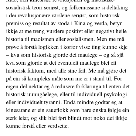
sosialistisk teori seriøst, og folkemassane si deltaking
i dei revolusjonære rørslene seriøst, som historisk
premiss og resultat av stoda i Kina og verda, betyr
ikkje at me treng vurdere positivt eller negativt heile
historia til maoismen eller sosialismen. Men me må
prøve å forstå logikken i korfor visse ting kunne skje
– kva som historisk gjorde dei maulege – og så sjå
kva som gjorde at det eventuelt maulege blei eit
historisk faktum, med alle sine feil. Me må gjøre det
på ein så kompleks måte som me er i stand til. For
eigen del nektar eg å redusere forklaringa til enten det
historisk uunngåelege, eller til individuell psykologi
eller individuelt tyranni. Endå mindre godtar eg at
kinesarane er ein saueflokk som bare ønska følgje ein
sterk leiar, og slik blei ført blindt mot noko dei ikkje
kunne forstå eller verdsette.