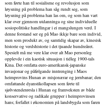
som førte han til sosialisme og revolusjon som
løysning på problema han såg rundt seg, som
løysning på problema han las om, og som han vart
klar over gjennom utdanninga og sine individuelle
sosiopolitiske handlingar i ei mangslungen verd. I
denne forstand ser eg på Mao ikkje bare som individ,
men som produkt av, og samtidig skapar av, kinesisk
historie og verdshistorie i det tjuande hundreåret.
Spesielt må me vere klar over alt Mao personleg
opplevde i ein kaotisk situasjon i tidleg 1900-tals
Kina. Det omfatta euro-amerikansk-japanske
invasjonar og påfølgande inntrenging i Maos
heimprovins Hunan av misjonærar og jernbanar; den
omfattande dyanstikollapsen som førte til
sjølvstenderørsla i Hunan og framveksten av både
konservative og radikale grupper i heimprovinsen
hans; forfallet i økonomien på landsbygda som faren