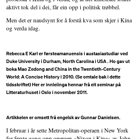
aktivt tok del i dei, får ein opp i politisk trøbbel.
Men det er naudsynt for å forstå kva som skjer i Kina
og verda idag.
Rebecca E Karl er førsteamanuensis i austasiastudiar ved
Duke University i Durham, North Carolina i USA . Ho gav ut
boka Mao Zedong and China in the Twentieth-Century
World: A Concise History i 2010. (Se omtale bak i dette
tidsskriftet) Her er innleiinga hennar frå eit seminar på
Litteraturhuset i Oslo i november 2011.
Artikkelen er omsett frå engelsk av Gunnar Danielsen.
I februar i år sette Metropolitan-operaen i New York
for første gong opp operaen «Nixon i Kina» av John