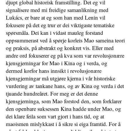
djupt global historisk framstilling. Det eg vil
signalisere med mi freidige samanlikning med
Lukács, er bare at eg som han med Lenin vil
fokusere på det eg trur er dei viktigaste tematiske
spørsmåla. Dei kan i vidast mauleg forstand
oppsummerast ved å spørje korleis Mao sameina teori
og praksis, på abstrakt og konkret vis. Eller med
andre ord fokuserer eg på kva som var revolusjonære
kjensgjerningar for Mao i Kina og i verda, og
dermed korfor hans innsikt i revolusjonære
kjensgjerningar må utgjøre kjerna i vår historiske
vurdering av tankane hans, og av Kina og verda i det
tjuande hundreåret. For meg er det denne
kjensgjerninga, som Mao forstod den, som forklarer
den openbare suksessen Kina hadde under Mao, og
dei klare feila som vart gjort i hans tid, og at
maoismen mislykkast i å sikre si eiga framtid. For å