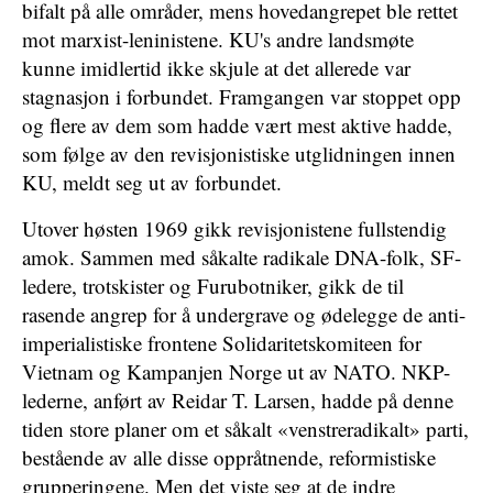
bifalt på alle områder, mens hovedangrepet ble rettet
mot marxist-leninistene. KU's andre landsmøte
kunne imidlertid ikke skjule at det allerede var
stagnasjon i forbundet. Framgangen var stoppet opp
og flere av dem som hadde vært mest aktive hadde,
som følge av den revisjonistiske utglidningen innen
KU, meldt seg ut av forbundet.
Utover høsten 1969 gikk revisjonistene fullstendig
amok. Sammen med såkalte radikale DNA-folk, SF-
ledere, trotskister og Furubotniker, gikk de til
rasende angrep for å undergrave og ødelegge de anti-
imperialistiske frontene Solidaritetskomiteen for
Vietnam og Kampanjen Norge ut av NATO. NKP-
lederne, anført av Reidar T. Larsen, hadde på denne
tiden store planer om et såkalt «venstreradikalt» parti,
bestående av alle disse oppråtnende, reformistiske
grupperingene. Men det viste seg at de indre