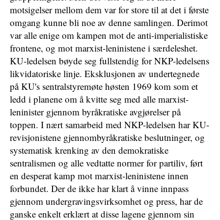
motsigelser mellom dem var for store til at det i første
omgang kunne bli noe av denne samlingen. Derimot
var alle enige om kampen mot de anti-imperialistiske
frontene, og mot marxist-leninistene i særdeleshet.
KU-ledelsen bøyde seg fullstendig for NKP-ledelsens
likvidatoriske linje. Eksklusjonen av undertegnede
på KU's sentralstyremøte høsten 1969 kom som et
ledd i planene om å kvitte seg med alle marxist-
leninister gjennom byråkratiske avgjørelser på
toppen. I nært samarbeid med NKP-ledelsen har KU-
revisjonistene gjennombyråkratiske beslutninger, og
systematisk krenking av den demokratiske
sentralismen og alle vedtatte normer for partiliv, ført
en desperat kamp mot marxist-leninistene innen
forbundet. Der de ikke har klart å vinne innpass
gjennom undergravingsvirksomhet og press, har de
ganske enkelt erklært at disse lagene gjennom sin