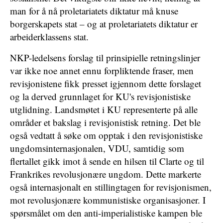
man for å nå proletariatets diktatur må knuse
borgerskapets stat – og at proletariatets diktatur er
arbeiderklassens stat.
NKP-ledelsens forslag til prinsipielle retningslinjer
var ikke noe annet ennu forpliktende fraser, men
revisjonistene fikk presset igjennom dette forslaget
og la derved grunnlaget for KU's revisjonistiske
utglidning. Landsmøtet i KU representerte på alle
områder et bakslag i revisjonistisk retning. Det ble
også vedtatt å søke om opptak i den revisjonistiske
ungdomsinternasjonalen, VDU, samtidig som
flertallet gikk imot å sende en hilsen til Clarte og til
Frankrikes revolusjonære ungdom. Dette markerte
også internasjonalt en stillingtagen for revisjonismen,
mot revolusjonære kommunistiske organisasjoner. I
spørsmålet om den anti-imperialistiske kampen ble