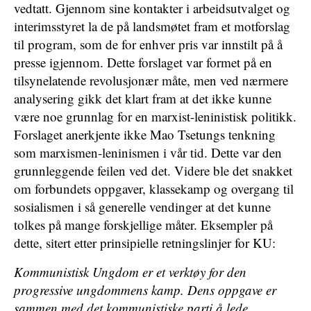
vedtatt. Gjennom sine kontakter i arbeidsutvalget og
interimsstyret la de på landsmøtet fram et motforslag
til program, som de for enhver pris var innstilt på å
presse igjennom. Dette forslaget var formet på en
tilsynelatende revolusjonær måte, men ved nærmere
analysering gikk det klart fram at det ikke kunne
være noe grunnlag for en marxist-leninistisk politikk.
Forslaget anerkjente ikke Mao Tsetungs tenkning
som marxismen-leninismen i vår tid. Dette var den
grunnleggende feilen ved det. Videre ble det snakket
om forbundets oppgaver, klassekamp og overgang til
sosialismen i så generelle vendinger at det kunne
tolkes på mange forskjellige måter. Eksempler på
dette, sitert etter prinsipielle retningslinjer for KU:
Kommunistisk Ungdom er et verktøy for den
progressive ungdommens kamp. Dens oppgave er
sammen med det kommunistiske parti å lede