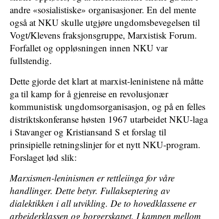
andre «sosialistiske» organisasjoner. En del mente
også at NKU skulle utgjøre ungdomsbevegelsen til
Vogt/Klevens fraksjonsgruppe, Marxistisk Forum.
Forfallet og oppløsningen innen NKU var
fullstendig.
Dette gjorde det klart at marxist-leninistene nå måtte
ga til kamp for å gjenreise en revolusjonær
kommunistisk ungdomsorganisasjon, og på en felles
distriktskonferanse høsten 1967 utarbeidet NKU-laga
i Stavanger og Kristiansand S et forslag til
prinsipielle retningslinjer for et nytt NKU-program.
Forslaget lød slik:
Marxismen-leninismen er rettleiinga for våre
handlinger. Dette betyr. Fullakseptering av
dialektikken i all utvikling. De to hovedklassene er
arbeiderklassen og borgerskapet. I kampen mellom