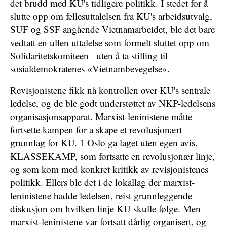
det brudd med KU's tidligere politikk. I stedet for å
slutte opp om fellesuttalelsen fra KU's arbeidsutvalg,
SUF og SSF angående Vietnamarbeidet, ble det bare
vedtatt en ullen uttalelse som formelt sluttet opp om
Solidaritetskomiteen– uten å ta stilling til
sosialdemokratenes «Vietnambevegelse».
Revisjonistene fikk nå kontrollen over KU's sentrale
ledelse, og de ble godt understøttet av NKP-ledelsens
organisasjonsapparat. Marxist-leninistene måtte
fortsette kampen for a skape et revolusjonært
grunnlag for KU. 1 Oslo ga laget uten egen avis,
KLASSEKAMP, som fortsatte en revolusjonær linje,
og som kom med konkret kritikk av revisjonistenes
politikk. Ellers ble det i de lokallag der marxist-
leninistene hadde ledelsen, reist grunnleggende
diskusjon om hvilken linje KU skulle følge. Men
marxist-leninistene var fortsatt dårlig organisert, og