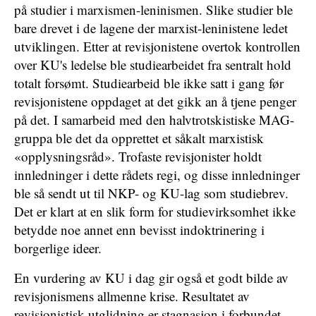
på studier i marxismen-leninismen. Slike studier ble
bare drevet i de lagene der marxist-leninistene ledet
utviklingen. Etter at revisjonistene overtok kontrollen
over KU's ledelse ble studiearbeidet fra sentralt hold
totalt forsømt. Studiearbeid ble ikke satt i gang før
revisjonistene oppdaget at det gikk an å tjene penger
på det. I samarbeid med den halvtrotskistiske MAG-
gruppa ble det da opprettet et såkalt marxistisk
«opplysningsråd». Trofaste revisjonister holdt
innledninger i dette rådets regi, og disse innledninger
ble så sendt ut til NKP- og KU-lag som studiebrev.
Det er klart at en slik form for studievirksomhet ikke
betydde noe annet enn bevisst indoktrinering i
borgerlige ideer.
En vurdering av KU i dag gir også et godt bilde av
revisjonismens allmenne krise. Resultatet av
revisjonistisk utglidning er stagnasjon i forbundet,