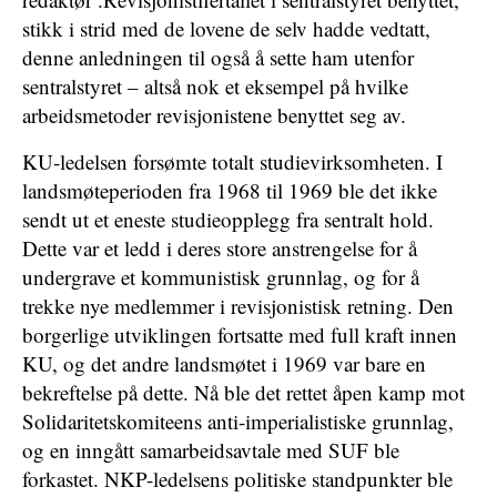
stikk i strid med de lovene de selv hadde vedtatt,
denne anledningen til også å sette ham utenfor
sentralstyret – altså nok et eksempel på hvilke
arbeidsmetoder revisjonistene benyttet seg av.
KU-ledelsen forsømte totalt studievirksomheten. I
landsmøteperioden fra 1968 til 1969 ble det ikke
sendt ut et eneste studieopplegg fra sentralt hold.
Dette var et ledd i deres store anstrengelse for å
undergrave et kommunistisk grunnlag, og for å
trekke nye medlemmer i revisjonistisk retning. Den
borgerlige utviklingen fortsatte med full kraft innen
KU, og det andre landsmøtet i 1969 var bare en
bekreftelse på dette. Nå ble det rettet åpen kamp mot
Solidaritetskomiteens anti-imperialistiske grunnlag,
og en inngått samarbeidsavtale med SUF ble
forkastet. NKP-ledelsens politiske standpunkter ble