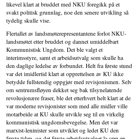
likevel klart at bruddet med NKU foregikk på et
svakt politisk grunnlag, noe den senere utvikling så
tydelig skulle vise.
Flertallet av landsmøterepresentantene forlot NKU-
landsmøtet etter bruddet og dannet umiddelbart
Kommunistisk Ungdom. Det ble valgt et
interimsstyre, samt et arbeidsutvalg som skulle ha
den daglige ledelse av forbundet. Helt fra første stund
var det imidlertid klart at opprettelsen av KU ikke
betydde fullstendig oppgjør med revisjonismen. Selv
om sentrumsfløyen dekket seg bak tilsynelatende
revolusjonære fraser, ble det etterhvert helt klart at de
var moderne revisjonister som med alle midler ville
motarbeide at KU skulle utvikle seg til en virkelig
kommunistisk ungdomsbevegelse. Men det var
marxist-leninister som utviklet og ledet KU den
første tiden, og det første arbeidsutvalget la opp en