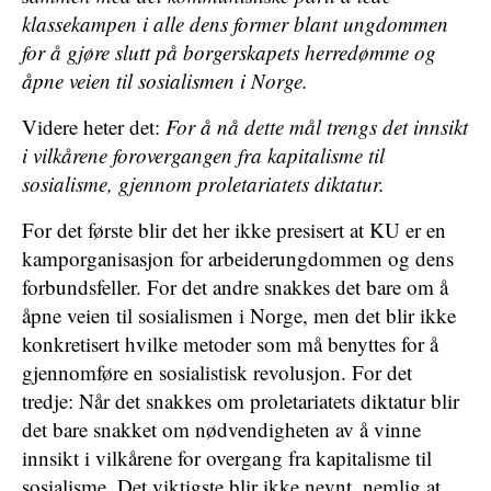
klassekampen i alle dens former blant ungdommen
for å gjøre slutt på borgerskapets herredømme og
åpne veien til sosialismen i Norge.
Videre heter det:
For å nå dette mål trengs det innsikt
i vilkårene forovergangen fra kapitalisme til
sosialisme, gjennom proletariatets diktatur.
For det første blir det her ikke presisert at KU er en
kamporganisasjon for arbeiderungdommen og dens
forbundsfeller. For det andre snakkes det bare om å
åpne veien til sosialismen i Norge, men det blir ikke
konkretisert hvilke metoder som må benyttes for å
gjennomføre en sosialistisk revolusjon. For det
tredje: Når det snakkes om proletariatets diktatur blir
det bare snakket om nødvendigheten av å vinne
innsikt i vilkårene for overgang fra kapitalisme til
sosialisme. Det viktigste blir ikke nevnt, nemlig at