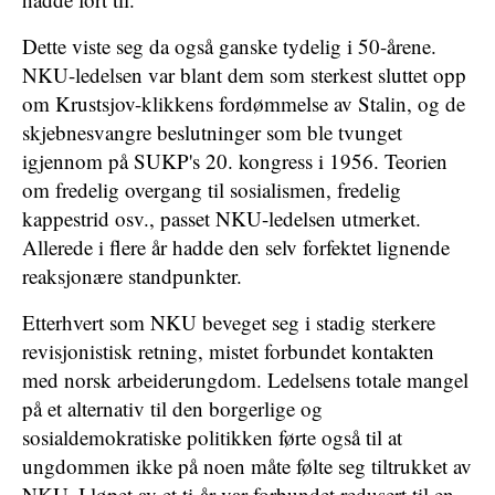
Dette viste seg da også ganske tydelig i 50-årene.
NKU-ledelsen var blant dem som sterkest sluttet opp
om Krustsjov-klikkens fordømmelse av Stalin, og de
skjebnesvangre beslutninger som ble tvunget
igjennom på SUKP's 20. kongress i 1956. Teorien
om fredelig overgang til sosialismen, fredelig
kappestrid osv., passet NKU-ledelsen utmerket.
Allerede i flere år hadde den selv forfektet lignende
reaksjonære standpunkter.
Etterhvert som NKU beveget seg i stadig sterkere
revisjonistisk retning, mistet forbundet kontakten
med norsk arbeiderungdom. Ledelsens totale mangel
på et alternativ til den borgerlige og
sosialdemokratiske politikken førte også til at
ungdommen ikke på noen måte følte seg tiltrukket av
NKU. I løpet av et ti-år var forbundet redusert til en