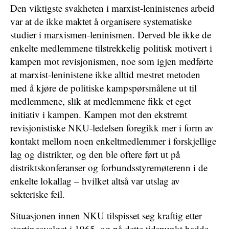
Den viktigste svakheten i marxist-leninistenes arbeid
var at de ikke maktet å organisere systematiske
studier i marxismen-leninismen. Derved ble ikke de
enkelte medlemmene tilstrekkelig politisk motivert i
kampen mot revisjonismen, noe som igjen medførte
at marxist-leninistene ikke alltid mestret metoden
med å kjøre de politiske kampspørsmålene ut til
medlemmene, slik at medlemmene fikk et eget
initiativ i kampen. Kampen mot den ekstremt
revisjonistiske NKU-ledelsen foregikk mer i form av
kontakt mellom noen enkeltmedlemmer i forskjellige
lag og distrikter, og den ble oftere ført ut på
distriktskonferanser og forbundsstyremøterenn i de
enkelte lokallag – hvilket altså var utslag av
sekteriske feil.
Situasjonen innen NKU tilspisset seg kraftig etter
stortingsvalget i 1965, og på dette tidspunkt hadde