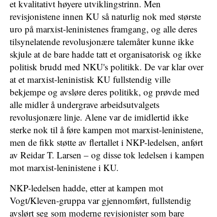
et kvalitativt høyere utviklingstrinn. Men
revisjonistene innen KU så naturlig nok med største
uro på marxist-leninistenes framgang, og alle deres
tilsynelatende revolusjonære talemåter kunne ikke
skjule at de bare hadde tatt et organisatorisk og ikke
politisk brudd med NKU's politikk. De var klar over
at et marxist-leninistisk KU fullstendig ville
bekjempe og avsløre deres politikk, og prøvde med
alle midler å undergrave arbeidsutvalgets
revolusjonære linje. Alene var de imidlertid ikke
sterke nok til å føre kampen mot marxist-leninistene,
men de fikk støtte av flertallet i NKP-ledelsen, anført
av Reidar T. Larsen – og disse tok ledelsen i kampen
mot marxist-leninistene i KU.
NKP-ledelsen hadde, etter at kampen mot
Vogt/Kleven-gruppa var gjennomført, fullstendig
avslørt seg som moderne revisjonister som bare