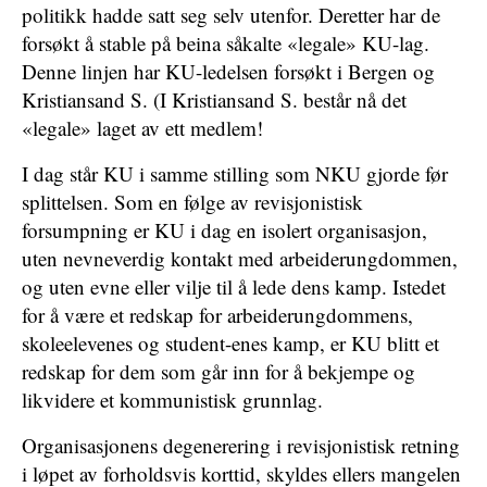
politikk hadde satt seg selv utenfor. Deretter har de
forsøkt å stable på beina såkalte «legale» KU-lag.
Denne linjen har KU-ledelsen forsøkt i Bergen og
Kristiansand S. (I Kristiansand S. består nå det
«legale» laget av ett medlem!
I dag står KU i samme stilling som NKU gjorde før
splittelsen. Som en følge av revisjonistisk
forsumpning er KU i dag en isolert organisasjon,
uten nevneverdig kontakt med arbeiderungdommen,
og uten evne eller vilje til å lede dens kamp. Istedet
for å være et redskap for arbeiderungdommens,
skoleelevenes og student-enes kamp, er KU blitt et
redskap for dem som går inn for å bekjempe og
likvidere et kommunistisk grunnlag.
Organisasjonens degenerering i revisjonistisk retning
i løpet av forholdsvis korttid, skyldes ellers mangelen