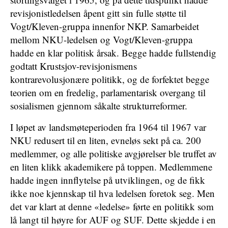
revisjonistledelsen åpent gitt sin fulle støtte til
Vogt/Kleven-gruppa innenfor NKP. Samarbeidet
mellom NKU-ledelsen og Vogt/Kleven-gruppa
hadde en klar politisk årsak. Begge hadde fullstendig
godtatt Krustsjov-revisjonismens
kontrarevolusjonære politikk, og de forfektet begge
teorien om en fredelig, parlamentarisk overgang til
sosialismen gjennom såkalte strukturreformer.
I løpet av landsmøteperioden fra 1964 til 1967 var
NKU redusert til en liten, evneløs sekt på ca. 200
medlemmer, og alle politiske avgjørelser ble truffet av
en liten klikk akademikere på toppen. Medlemmene
hadde ingen innflytelse på utviklingen, og de fikk
ikke noe kjennskap til hva ledelsen foretok seg. Men
det var klart at denne «ledelse» førte en politikk som
lå langt til høyre for AUF og SUF. Dette skjedde i en