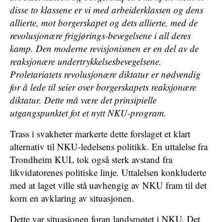
disse to klassene er vi med arbeiderklassen og dens
allierte, mot borgerskapet og dets allierte, med de
revolusjonære frigjørings-bevegelsene i all deres
kamp. Den moderne revisjonismen er en del av de
reaksjonære undertrykkelsesbevegelsene.
Proletariatets revolusjonære diktatur er nødvendig
for å lede til seier over borgerskapets reaksjonære
diktatur. Dette må være det prinsipielle
utgangspunktet fot et nytt NKU-program.
Trass i svakheter markerte dette forslaget et klart
alternativ til NKU-ledelsens politikk. En uttalelse fra
Trondheim KUL tok også sterk avstand fra
likvidatorenes politiske linje. Uttalelsen konkluderte
med at laget ville stå uavhengig av NKU fram til det
korn en avklaring av situasjonen.
Dette var situasjonen foran landsmøtet i NKU. Det