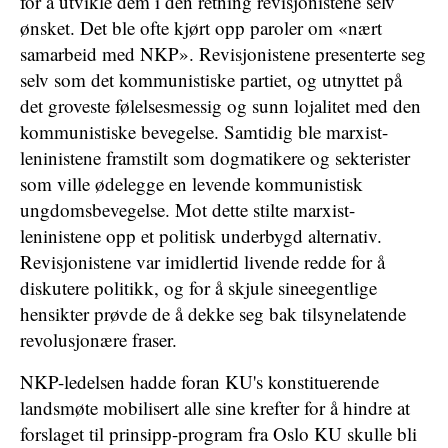
for å utvikle dem i den retning revisjonistene selv
ønsket. Det ble ofte kjørt opp paroler om «nært
samarbeid med NKP». Revisjonistene presenterte seg
selv som det kommunistiske partiet, og utnyttet på
det groveste følelsesmessig og sunn lojalitet med den
kommunistiske bevegelse. Samtidig ble marxist-
leninistene framstilt som dogmatikere og sekterister
som ville ødelegge en levende kommunistisk
ungdomsbevegelse. Mot dette stilte marxist-
leninistene opp et politisk underbygd alternativ.
Revisjonistene var imidlertid livende redde for å
diskutere politikk, og for å skjule sineegentlige
hensikter prøvde de å dekke seg bak tilsynelatende
revolusjonære fraser.
NKP-ledelsen hadde foran KU's konstituerende
landsmøte mobilisert alle sine krefter for å hindre at
forslaget til prinsipp-program fra Oslo KU skulle bli