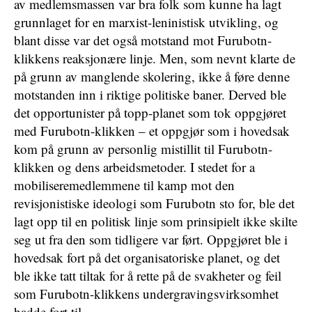
av medlemsmassen var bra folk som kunne ha lagt
grunnlaget for en marxist-leninistisk utvikling, og
blant disse var det også motstand mot Furubotn-
klikkens reaksjonære linje. Men, som nevnt klarte de
på grunn av manglende skolering, ikke å føre denne
motstanden inn i riktige politiske baner. Derved ble
det opportunister på topp-planet som tok oppgjøret
med Furubotn-klikken – et oppgjør som i hovedsak
kom på grunn av personlig mistillit til Furubotn-
klikken og dens arbeidsmetoder. I stedet for a
mobiliseremedlemmene til kamp mot den
revisjonistiske ideologi som Furubotn sto for, ble det
lagt opp til en politisk linje som prinsipielt ikke skilte
seg ut fra den som tidligere var ført. Oppgjøret ble i
hovedsak fort på det organisatoriske planet, og det
ble ikke tatt tiltak for å rette på de svakheter og feil
som Furubotn-klikkens undergravingsvirksomhet
hadde fort til.