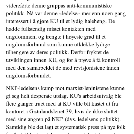
videreførte denne gruppas anti-kommunistiske
politikk. Nå var denne «ledelse» mer enn noen gang
interessert i å gjøre KU til et lydig haleheng. De
hadde fullstendig mistet kontakten med
ungdommen, og trengte i høyeste grad til et
ungdomsforbund som kunne utklekke lydige
tilhengere av deres politikk. Derfor fryktet de
utviklingen innen KU, og for å prøve å få kontroll
med den samarbeidet de med revisjonistene innen
ungdomsforbundet.
NKP-ledelsens kamp mot marxist-leninistene kunne
gi seg helt desperate utslag. KU's arbeidsutvalg ble
flere ganger truet med at KU ville bli kastet ut fra
kontoret i Grønlandsleiret 39, hvis de ikke sluttet
med sine angrep på NKP (dvs. ledelsens politikk).
Samtidig ble det lagt et systematisk press på nye folk