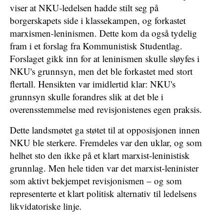
viser at NKU-ledelsen hadde stilt seg på
borgerskapets side i klassekampen, og forkastet
marxismen-leninismen. Dette kom da også tydelig
fram i et forslag fra Kommunistisk Studentlag.
Forslaget gikk inn for at leninismen skulle sløyfes i
NKU's grunnsyn, men det ble forkastet med stort
flertall. Hensikten var imidlertid klar: NKU's
grunnsyn skulle forandres slik at det ble i
overensstemmelse med revisjonistenes egen praksis.
Dette landsmøtet ga støtet til at opposisjonen innen
NKU ble sterkere. Fremdeles var den uklar, og som
helhet sto den ikke på et klart marxist-leninistisk
grunnlag. Men hele tiden var det marxist-leninister
som aktivt bekjempet revisjonismen – og som
representerte et klart politisk alternativ til ledelsens
likvidatoriske linje.