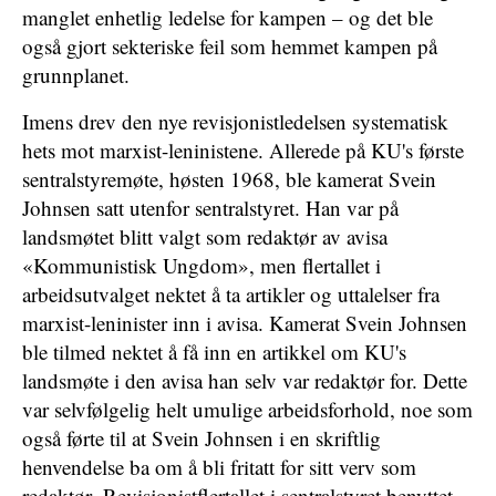
manglet enhetlig ledelse for kampen – og det ble
også gjort sekteriske feil som hemmet kampen på
grunnplanet.
Imens drev den nye revisjonistledelsen systematisk
hets mot marxist-leninistene. Allerede på KU's første
sentralstyremøte, høsten 1968, ble kamerat Svein
Johnsen satt utenfor sentralstyret. Han var på
landsmøtet blitt valgt som redaktør av avisa
«Kommunistisk Ungdom», men flertallet i
arbeidsutvalget nektet å ta artikler og uttalelser fra
marxist-leninister inn i avisa. Kamerat Svein Johnsen
ble tilmed nektet å få inn en artikkel om KU's
landsmøte i den avisa han selv var redaktør for. Dette
var selvfølgelig helt umulige arbeidsforhold, noe som
også førte til at Svein Johnsen i en skriftlig
henvendelse ba om å bli fritatt for sitt verv som
redaktør .Revisjonistflertallet i sentralstyret benyttet,