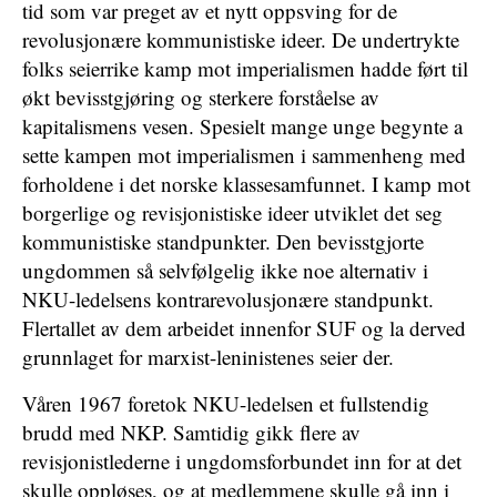
tid som var preget av et nytt oppsving for de
revolusjonære kommunistiske ideer. De undertrykte
folks seierrike kamp mot imperialismen hadde ført til
økt bevisstgjøring og sterkere forståelse av
kapitalismens vesen. Spesielt mange unge begynte a
sette kampen mot imperialismen i sammenheng med
forholdene i det norske klassesamfunnet. I kamp mot
borgerlige og revisjonistiske ideer utviklet det seg
kommunistiske standpunkter. Den bevisstgjorte
ungdommen så selvfølgelig ikke noe alternativ i
NKU-ledelsens kontrarevolusjonære standpunkt.
Flertallet av dem arbeidet innenfor SUF og la derved
grunnlaget for marxist-leninistenes seier der.
Våren 1967 foretok NKU-ledelsen et fullstendig
brudd med NKP. Samtidig gikk flere av
revisjonistlederne i ungdomsforbundet inn for at det
skulle oppløses, og at medlemmene skulle gå inn i