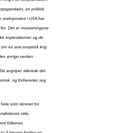
ropagandaen, en politisk
e reaksjonære i USA har
rfor. Det er motsetningene
ke imperialismen og de
 om en anti-sovjetisk krig
 den øvrige verden.
De angriper allerede det
omisk, og forbereder seg
t hele som skrevet for
rialistenes side,
 mot folkenes
av å bevare freden og