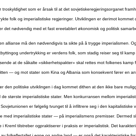
ler troskyldighet som er årsak til at det sovjetiskeregjeringsorganet fr
te folk og imperialistiske regjeringer. Utviklingen er derimot kommet 
r det nødvendig med et fast ereetablert økonomisk og politisk samarb
 en allianse må den nødvendigvis ta sikte på å trygge imperialismen. O
tbyttingog undertrykking er verdens folk, som stadig reiser seg til kam
sende at de såkalte «sikkerhetspakter» skal rettes mot folkenes kamp fo
itten — og mot stater som Kina og Albania som konsekvent fører en anti-i
r den politiske utviklingen i dag kommet dithen at den ikke bare mulig
de største imperialistiske stater. Men konkurransen mellom imperialis
vjetunionen er følgelig tvunget til å infiltrere seg i den kapitalistisk
 med imperialistiske stater — på imperialismens premisser. Dermed sk
 i Kreml tilstreber ogpraktiserer i praksis er imperialistisk. Det karakte
 av folkeflertallet i egne og andre land — er også det karakteristiske fo