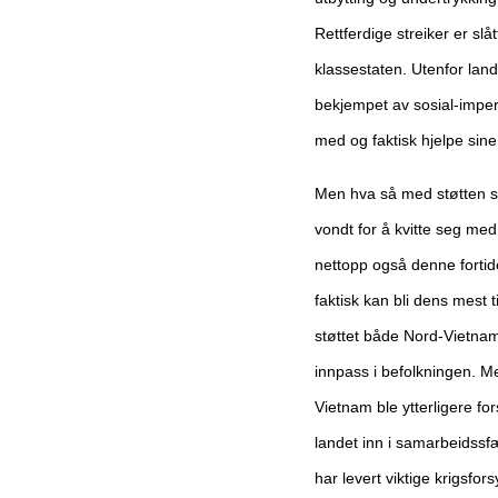
Rettferdige streiker er sl
klassestaten. Utenfor land
bekjempet av sosial-imperi
med og faktisk hjelpe sine
Men hva så med støtten so
vondt for å kvitte seg me
nettopp også denne fortid
faktisk kan bli dens mest t
støttet både Nord-Vietna
innpass i befolkningen. Me
Vietnam ble ytterligere fo
landet inn i samarbeidss
har levert viktige krigsfor