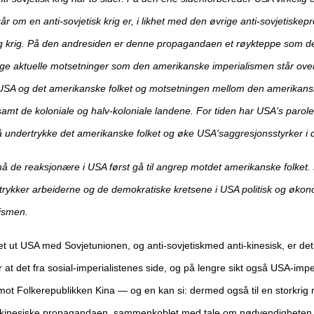
om en anti-sovjetisk krig er, i likhet med den øvrige anti-sovjetiskep
lig krig. På den andresiden er denne propagandaen et røykteppe som d
ange aktuelle motsetninger som den amerikanske imperialismen står ove
USA og det amerikanske folket og motsetningen mellom den amerikans
 samt de koloniale og halv-koloniale landene. For tiden har USA's parole
t å undertrykke det amerikanske folket og øke USA'saggresjonsstyrker i
å de reaksjonære i USA først gå til angrep motdet amerikanske folket. 
trykker arbeiderne og de demokratiske kretsene i USA politisk og økon
cismen.
tet ut USA med Sovjetunionen, og anti-sovjetiskmed anti-kinesisk, er de
 at det fra sosial-imperialistenes side, og på lengre sikt også USA-impe
g mot Folkerepublikken Kina — og en kan si: dermed også til en storkrig
i-kinesiske propagandaen, sammenkoblet med tale om nødvendigheten 