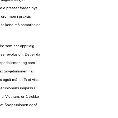
føle presset fraden nye
 ord, men i praksis
 at folkene må samarbeide
re som har oppriktig
es revolusjon. Det er da
imperialismen, og som
e at Sovjetunionen har
også måttet få et visst
jetunionens innpass i
til Vietnam, er å trekke
 at Sovjetunionen også