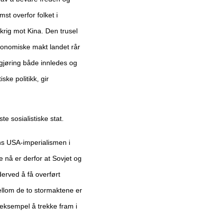
st overfor folket i
 krig mot Kina. Den trusel
konomiske makt landet rår
igjøring både innledes og
ke politikk, gir
e sosialistiske stat.
ns USA-imperialismen i
e nå er derfor at
Sovjet og
derved å få overført
llom de to
stormaktene er
t eksempel å trekke fram i