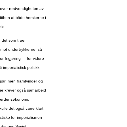
amhever nødvendigheten av
dithen at både herskerne i
eid.
g det som truer
p mot undertrykkerne, så
r frigjøring — for videre
mperialistisk politikk.
gjør, men framtvinger og
ter krever også samarbeid
e verdensøkonomi,
ulle det også være klart
ristiske for imperialismen—
r dagens Sovjet.