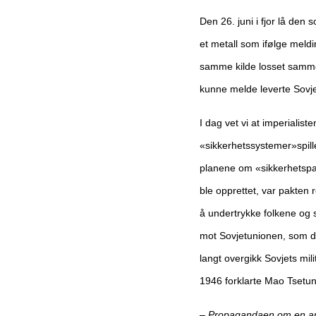
Den 26. juni i fjor lå den
et metall som ifølge meld
samme kilde losset samme
kunne melde leverte Sovjet
I dag vet vi at imperialis
«sikkerhetssystemer»spille
planene om «sikkerhetspak
ble opprettet, var pakten
å undertrykke folkene og 
mot Sovjetunionen, som de
langt overgikk Sovjets mi
1946 forklarte Mao Tsetung
– Propagandaen om en anti