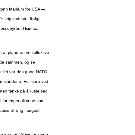
 tonn titanium for USA —
 krigsindustri. Ifølge
pressebyrået Hsinhua
et at planene om kollektive
dette sammen, og se
lfellet var den gang NATO
lemslandene. For bare ved
smen tenke på å ruste seg
l for imperialistene som
ouise Strong i august
en krig mot Sovjetunionen.