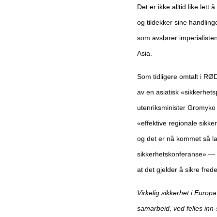
Det er ikke alltid like let
og tildekker sine handlin
som avslører imperialiste
Asia.
Som tidligere omtalt i RØ
av en asiatisk «sikkerhe
utenriksminister Gromyko f
«effektive regionale sikke
og det er nå kommet så lan
sikkerhetskonferanse» — o
at det gjelder å sikre fr
Virkelig sikkerhet i Europ
samarbeid, ved felles inn-s