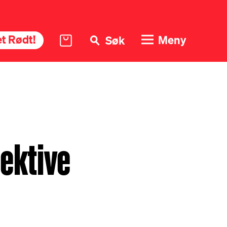
t Rødt!
Meny
Søk
lektive