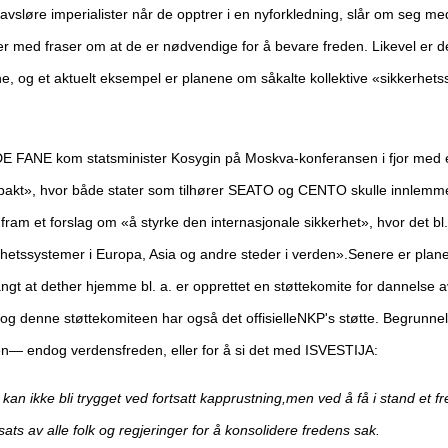
t å avsløre imperialister når de opptrer i en nyforkledning, slår om seg med
ger med fraser om at de er nødvendige for å bevare freden. Likevel er 
ne, og et aktuelt eksempel er planene om såkalte kollektive «sikkerhets
DE FANE kom statsminister Kosygin på Moskva-konferansen i fjor med e
tspakt», hvor både stater som tilhører SEATO og CENTO skulle innlemm
ram et forslag om «å styrke den internasjonale sikkerhet», hvor det bl.
rhetssystemer i Europa, Asia og andre steder i verden».Senere er planen
gt at dether hjemme bl. a. er opprettet en støttekomite for dannelse a
g denne støttekomiteen har også det offisielleNKP's støtte. Begrunnels
eden— endog verdensfreden, eller for å si det med ISVESTIJA:
a kan ikke bli trygget ved fortsatt kapprustning,men ved å få i stand et 
ats av alle folk og regjeringer for å konsolidere fredens sak.