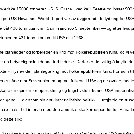
 sovjetiske 15000 tonneren «S. S. Orsha» ved kai i Seattle og losset 900
inger i US News and World Report var av avgjørende betydning for USA's
 båt 400 tonn titanium i San Francisco 5. september — og etter hva 
unionen 421 tonn titanium til USA alt i 1968.
tene planlegger og forbereder en krig mot Folkerepublikken Kina, og vi v
r en betydelig rolle i denne forbindelse. Derfor er det viktig å knytte 
ter» i lys av den planlagte krig mot Folkerepublikken Kina. For som ti
 rettet både mot Sovjetunionen og mot folkene i USA og de øvrige med
skape en opinion for opprustning og krigshysteri, kunne USA-imperiali
n gang — gjennom sin anti-imperialistiske politikk — utgjorde en truse
litære makt. I et intervju med den amerikanske korrespondenten Anna L
 dette slik:
-sovjetisk krig har to sider. På den ene sidenforbereder USA virkelig 