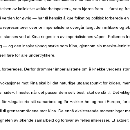
elsen av kollektive «sikkerhetspakter», som kjøres fram — først og frem
verden for øvrig — har til hensikt å kue folket og politisk forberede en
 representerer overfor imperialistene overgår langt den militære og ø
ke stanses ved at Kina ringes inn av imperialistenes våpen. Folkenes fr
ng — og den inspirasjonog styrke som Kina, gjennom sin marxist-leninistis
ell fare for alle undertrykkere.
a forberedes. Derfor drømmer imperialistene om
å knekke verdens størst
okasjoner mot Kina skal bli det naturlige utgangs
punkt for krigen, me
er side».
I neste, når det passer dem selv best, skal de slå til. Det viktig
«
«
, får
legalisert» sitt samarbeid og får
sikker-
het og ro» i Europa, for 
 til
grenseområdene mot Kina. De ennå eksisterende motsetninger me
igheten av økende samarbeid og for
svar av felles interesser. Et aktuel