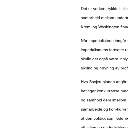
Det er verken trykkfeil el
samarbeid mellom undertryk
Kreml og Washington finne
Når imperialistene inngår
imperialismens fortsatte u
skulle det også være innly
sikring og høyning av prof
Hva Sovjetunionen angår e
betinger konkurranse med 
og samhold dem imellom. So
samarbeide og kon-kurrere
at den politikk som lederne
utbytting og undertrykking