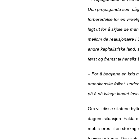
Den propaganda som pågår 
forberedelse for en virke
lagt ut for å skjule de m
mellom de reaksjonære i 
andre kapitalistiske land,
først og fremst til hensik
–
For å begynne en krig m
amerikanske folket, under
på å på tvinge landet fas
Om vi i disse sitatene byt
dagens situasjon. Fakta er
mobiliseres til en storkri
frigjøringskamp. Den ant