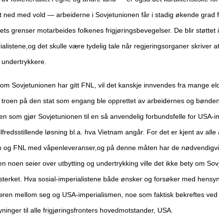
ått ned med vold — arbeiderne i Sovjetunionen får i stadig økende grad 
ets grenser motarbeides folkenes frigjøringsbevegelser. De blir støttet i
alistene,og det skulle være tydelig tale når regjeringsorganer skriver
 undertrykkere.
m Sovjetunionen har gitt FNL, vil det kanskje innvendes fra mange eld
d troen på den stat som engang ble opprettet av arbeidernes og bønden
en som gjør Sovjetunionen til en så anvendelig forbundsfelle for USA-
ilfredsstillende løsning bl.a. hva Vietnam angår. For det er kjent av all
m og FNL med våpenleveranser,og på denne måten har de nødvendigvis 
n noen seier over utbytting og undertrykking ville det ikke bety om Sov
rsterket. Hva sosial-imperialistene både ønsker og forsøker med hensyn 
færen mellom seg og USA-imperialismen, noe som faktisk bekreftes ved
syninger til alle frigjøringsfronters hovedmotstander, USA.