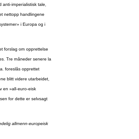
 anti-imperialistisk tale,
det nettopp handlingene
systemer» i Europa og i
t forslag om opprettelse
es. Tre måneder senere la
a. foreslås opprettet
e blitt videre utarbeidet,
v en »all-euro-eisk
en for dette er selvsagt
fredelig allmenn-europeisk