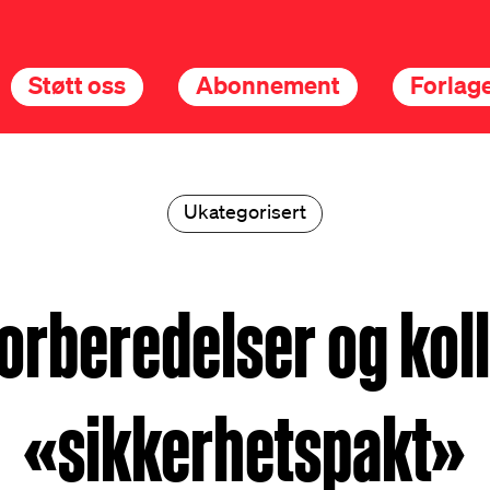
Støtt oss
Abonnement
Forlage
Ukategorisert
orberedelser og kol
«sikkerhetspakt»