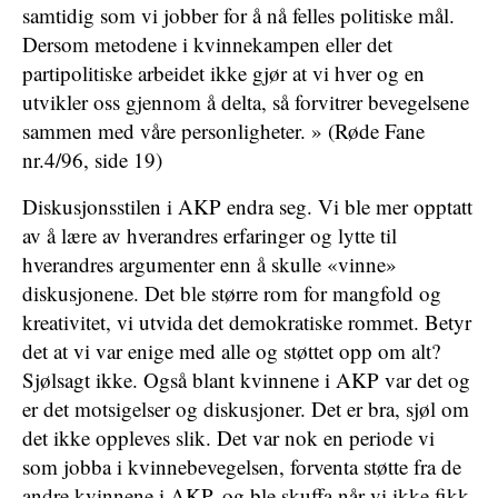
samtidig som vi jobber for å nå felles politiske mål.
Dersom metodene i kvinnekampen eller det
partipolitiske arbeidet ikke gjør at vi hver og en
utvikler oss gjennom å delta, så forvitrer bevegelsene
sammen med våre personligheter. » (Røde Fane
nr.4/96, side 19)
Diskusjonsstilen i AKP endra seg. Vi ble mer opptatt
av å lære av hverandres erfaringer og lytte til
hverandres argumenter enn å skulle «vinne»
diskusjonene. Det ble større rom for mangfold og
kreativitet, vi utvida det demokratiske rommet. Betyr
det at vi var enige med alle og støttet opp om alt?
Sjølsagt ikke. Også blant kvinnene i AKP var det og
er det motsigelser og diskusjoner. Det er bra, sjøl om
det ikke oppleves slik. Det var nok en periode vi
som jobba i kvinnebevegelsen, forventa støtte fra de
andre kvinnene i AKP, og ble skuffa når vi ikke fikk