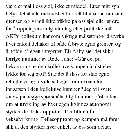
være et mål i oss sjøl, ikke et middel. Etter mitt syn
betyr det at alle mennesker har rett til å verne om sine
grenser, og vi må ikke tråkke på oss sjøl eller andre
for å oppnå personlig vinning eller politiske mål.
AKPs bøllekurs har som viktige målsettinger å styrke
hver enkelt deltaker til både å bryte egne grenser, og
å holde på egen integritet. Eli Aaby sier det slik i
forrige nummer av Røde Fane: «Går det på
bekostning av den kollektive kampen å tilstrebe
lykke for seg sjøl? Står det å slåss for sine egne
rettigheter og utvide sitt eget rom i veien for
innsatsen i den kollektive kampen? Jeg vil svare
«nei» på begge spørsmåla. Og fremmer påstanden
om at utvikling av hver egen kvinnes autonomi
styrker det felles opprøret. Det blir en fin
vekselvirkning: Fellesopprøret og kampen må føres
slik at den styrker hver enkelt av oss som deltar,