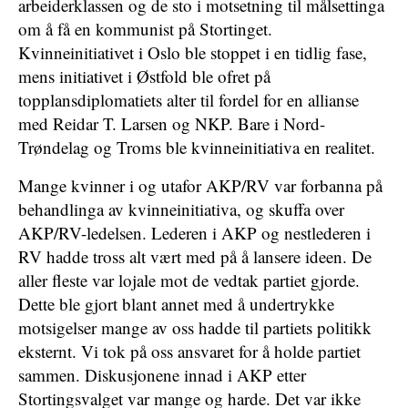
arbeiderklassen og de sto i motsetning til målsettinga
om å få en kommunist på Stortinget.
Kvinneinitiativet i Oslo ble stoppet i en tidlig fase,
mens initiativet i Østfold ble ofret på
topplansdiplomatiets alter til fordel for en allianse
med Reidar T. Larsen og NKP. Bare i Nord-
Trøndelag og Troms ble kvinneinitiativa en realitet.
Mange kvinner i og utafor AKP/RV var forbanna på
behandlinga av kvinneinitiativa, og skuffa over
AKP/RV-ledelsen. Lederen i AKP og nestlederen i
RV hadde tross alt vært med på å lansere ideen. De
aller fleste var lojale mot de vedtak partiet gjorde.
Dette ble gjort blant annet med å undertrykke
motsigelser mange av oss hadde til partiets politikk
eksternt. Vi tok på oss ansvaret for å holde partiet
sammen. Diskusjonene innad i AKP etter
Stortingsvalget var mange og harde. Det var ikke