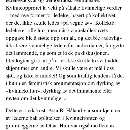
Kvinneopprøret la vekt på såkalte kvinnelige verdier
– med nye former for ledelse, basert på kollektivet,
der det ikke skulle ledes «på vegne av». Kollektiv
ledelse er ofte lurt, men når kvinnekollektivets
oppgave ble å støtte opp om alt, og det ble «ulovlig»
å kritisere kvinnelige ledere for andre damer, fungerte
det lammende, og som et lokk på diskusjonen.
Ideologien gikk ut på at vi ikke skulle tro vi hadde
skjønt mer enn andre. Vi skulle være et mål i oss
sjøl, og ikke et middel! Og som kraftig tendens lå det
i bunn en feministisk argumentasjon om dyrking av
«kvinnekultur», dyrking av det immanente eller
myten om det kvinnelige. »
Dette er sterk kost. Asta B. Håland var som kjent en
av lederne bak splittelsen i Kvinnefronten og
grunnleggerne av Ottar. Hun var også medlem av