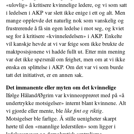
«ulovlig» å kritisere kvinnelige ledere, og vi som satt
i ledelsen i AKP var slett ikke enige i ett og alt. Men
mange opplevde det naturlig nok som vanskelig og
frustrerende å få sin egen ledelse i mot seg, og kviet
seg for å kritisere «kvinneledelsen» i AKP. Enkelte
vil kanskje hevde at vi var feige som ikke brukte de
maktposisjonene vi hadde fullt ut. Etter min mening
var det ikke sp¢rsmål om feighet, men om at vi ikke
ønska en splittelse i AKP. Om det var vi som burde
tatt det initiativet, er en annen sak.
Det immanente eller myten om det kvinnelige
Ifølge Håland/Øgrim var kvinneopprøret med på «å
undertrykke motsigelser» internt blant kvinnene. Alt
vi gjorde eller mente, ble
like fint og riktig
.
Motsigelser ble farlige. Å stille uenigheter skarpt
hørte til den «mannlige lederstilen» som ligger i
ledelsesansvar og demokratisk sentralisme.