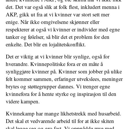
det. Det var også slik at folk flest, inkludert menna i
AKP, gikk ut fra at vi kvinner var stort sett mer
enige. Når ikke omgivelsene skjønner eller
respekterer at også vi kvinner er individer med egne
tanker og følelser, så blir det et problem for den
enkelte. Det blir en lojalitetskonflikt.
Det er viktig at vi kvinner blir synlige, også for
hverandre. Kvinnepolitiske fora er en måte å
synliggjøre kvinner på. Kvinner som jobber på ulike
felt kommer sammen, erfaringer utvekslees, meninger
brytes og støttegrupper dannes. Vi trenger egne
kvinnefora for å hente styrke og inspirasjon til den
videre kampen.
Kvinnekamp har mange likhetstrekk med husarbeid.
Det skal et vedvarende arbeid til for at ikke skiten
skal legge seg og gro fast. Vi oppnådde mye med