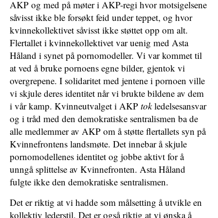
AKP og med på møter i AKP-regi hvor motsigelsene
såvisst ikke ble forsøkt feid under teppet, og hvor
kvinnekollektivet såvisst ikke støttet opp om alt.
Flertallet i kvinnekollektivet var uenig med Asta
Håland i synet på pornomodeller. Vi var kommet til
at ved å bruke pornoens egne bilder, gjentok vi
overgrepene. I solidaritet med jentene i pornoen ville
vi skjule deres identitet når vi brukte bildene av dem
i vår kamp. Kvinneutvalget i AKP
tok
ledelsesansvar
og i tråd med den demokratiske sentralismen ba de
alle medlemmer av AKP om å støtte flertallets syn på
Kvinnefrontens landsmøte. Det innebar å skjule
pornomodellenes identitet og jobbe aktivt for å
unngå splittelse av Kvinnefronten. Asta Håland
fulgte ikke den demokratiske sentralismen.
Det er riktig at vi hadde som målsetting å utvikle en
kollektiv lederstil. Det er også riktig at vi ønska å