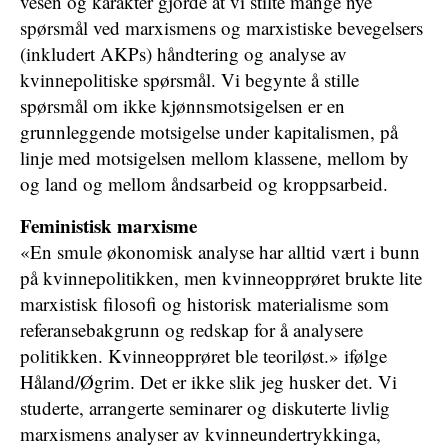
vesen og karakter gjorde at vi stilte mange nye
spørsmål ved marxismens og marxistiske bevegelsers
(inkludert AKPs) håndtering og analyse av
kvinnepolitiske spørsmål. Vi begynte å stille
spørsmål om ikke kjønnsmotsigelsen er en
grunnleggende motsigelse under kapitalismen, på
linje med motsigelsen mellom klassene, mellom by
og land og mellom åndsarbeid og kroppsarbeid.
Feministisk marxisme
«En smule økonomisk analyse har alltid vært i bunn
på kvinnepolitikken, men kvinneopprøret brukte lite
marxistisk filosofi og historisk materialisme som
referansebakgrunn og redskap for å analysere
politikken. Kvinneopprøret ble teoriløst.» ifølge
Håland/Øgrim. Det er ikke slik jeg husker det. Vi
studerte, arrangerte seminarer og diskuterte livlig
marxismens analyser av kvinneundertrykkinga,