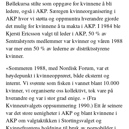
Bøllekursa stilte som oppgave for kvinnene å bli
ledere, også i AKP. Særegen kvinneorganisering i
AKP hvor vi støtta og oppmuntra hverandre gjorde
det mulig for kvinnene å ta makta i AKP. I 1984 ble
Kjersti Ericsson valgt til leder i AKP, 50 % av
Sentralstyrets medlemmer var kvinner og våren 1988
var mer enn 50 % av lederne av distriktsstyrene
kvinner.
«Sommeren 1988, med Nordisk Forum, var et
høydepunkt i kvinneopprøret, både eksternt og
internt. Vi svømte som fisken i vannet blant 10.000
kvinner, vi organiserte oss kollektivt, tok vare på
hverandre og var i stor grad enige. » (Fra
Kvinneutvalgets oppsummering 1990.) Ett år seinere
var det store uenigheter i AKP og blant kvinnene i
AKP om valgtaktikken i Stortingsvalget og
Kvinnefrontens holdning til bruk av pornobilder i