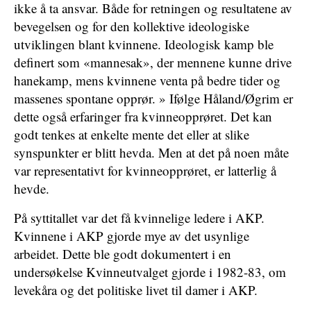
ikke å ta ansvar. Både for retningen og resultatene av
bevegelsen og for den kollektive ideologiske
utviklingen blant kvinnene. Ideologisk kamp ble
definert som «mannesak», der mennene kunne drive
hanekamp, mens kvinnene venta på bedre tider og
massenes spontane opprør. » Ifølge Håland/Øgrim er
dette også erfaringer fra kvinneopprøret. Det kan
godt tenkes at enkelte mente det eller at slike
synspunkter er blitt hevda. Men at det på noen måte
var representativt for kvinneopprøret, er latterlig å
hevde.
På syttitallet var det få kvinnelige ledere i AKP.
Kvinnene i AKP gjorde mye av det usynlige
arbeidet. Dette ble godt dokumentert i en
undersøkelse Kvinneutvalget gjorde i 1982-83, om
levekåra og det politiske livet til damer i AKP.