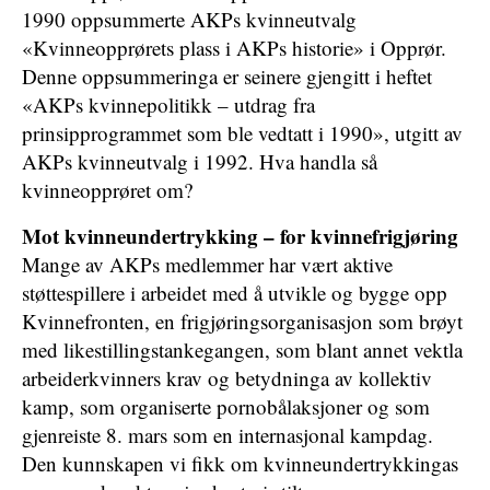
1990 oppsummerte AKPs kvinneutvalg
«Kvinneopprørets plass i AKPs historie» i Opprør.
Denne oppsummeringa er seinere gjengitt i heftet
«AKPs kvinnepolitikk – utdrag fra
prinsipprogrammet som ble vedtatt i 1990», utgitt av
AKPs kvinneutvalg i 1992. Hva handla så
kvinneopprøret om?
Mot kvinneundertrykking – for kvinnefrigjøring
Mange av AKPs medlemmer har vært aktive
støttespillere i arbeidet med å utvikle og bygge opp
Kvinnefronten, en frigjøringsorganisasjon som brøyt
med likestillingstankegangen, som blant annet vektla
arbeiderkvinners krav og betydninga av kollektiv
kamp, som organiserte pornobålaksjoner og som
gjenreiste 8. mars som en internasjonal kampdag.
Den kunnskapen vi fikk om kvinneundertrykkingas