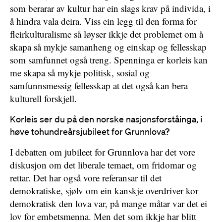
som berarar av kultur har ein slags krav på individa, i
å hindra vala deira. Viss ein legg til den forma for
fleirkulturalisme så løyser ikkje det problemet om å
skapa så mykje samanheng og einskap og fellesskap
som samfunnet også treng. Spenninga er korleis kan
me skapa så mykje politisk, sosial og
samfunnsmessig fellesskap at det også kan bera
kulturell forskjell.
Korleis ser du på den norske nasjonsforståinga, i
høve tohundreårsjubileet for Grunnlova?
I debatten om jubileet for Grunnlova har det vore
diskusjon om det liberale temaet, om fridomar og
rettar. Det har også vore referansar til det
demokratiske, sjølv om ein kanskje overdriver kor
demokratisk den lova var, på mange måtar var det ei
lov for embetsmenna. Men det som ikkje har blitt