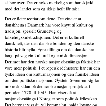
så bortover. Det er noko merkelig som har skjedd
med det landet som eg ikkje heilt får tak i.
Det er fleire teoriar om dette. Det eine er at
danskheita i Danmark har vore knytt til kultur og
tradisjon, spesielt Grundtvig og
folkehøgskuletradisjonen. Det er ei kulturell
danskheit, der den danske bonden og den danske
historia blir hylla. Førestillinga om det danske har
langt på veg ein kulturell og etnisk dimensjon.
Derimot har den norske nasjonsforståinga faktisk har
vore meir politisk. I europeisk idéhistorie har ein den
tyske ideen om kulturnasjonen og den franske ideen
om den politiske nasjonen. Øystein Sørensen såg for
nokre år sidan på det norske nasjonsprosjektet i
perioden 1770 til 1945. Han viser då at
nasjonsforståinga i Noreg er som politisk fellesskap.
Det betyr at viss du vil komma hit, halda lovane og