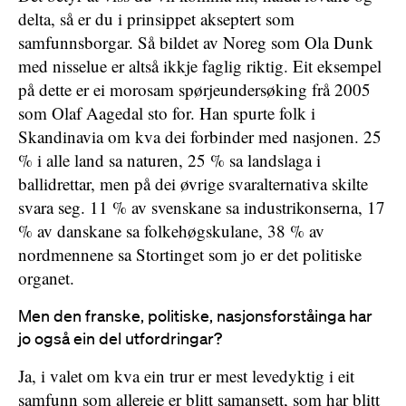
delta, så er du i prinsippet akseptert som
samfunnsborgar. Så bildet av Noreg som Ola Dunk
med nisselue er altså ikkje faglig riktig. Eit eksempel
på dette er ei morosam spørjeundersøking frå 2005
som Olaf Aagedal sto for. Han spurte folk i
Skandinavia om kva dei forbinder med nasjonen. 25
% i alle land sa naturen, 25 % sa landslaga i
ballidrettar, men på dei øvrige svaralternativa skilte
svara seg. 11 % av svenskane sa industrikonserna, 17
% av danskane sa folkehøgskulane, 38 % av
nordmennene sa Stortinget som jo er det politiske
organet.
Men den franske, politiske, nasjonsforståinga har
jo også ein del utfordringar?
Ja, i valet om kva ein trur er mest levedyktig i eit
samfunn som allereie er blitt samansett, som har blitt