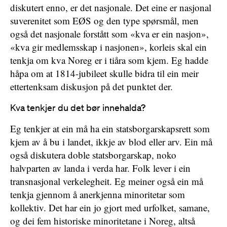
diskutert enno, er det nasjonale. Det eine er nasjonal
suverenitet som EØS og den type spørsmål, men
også det nasjonale forstått som «kva er ein nasjon»,
«kva gir medlemsskap i nasjonen», korleis skal ein
tenkja om kva Noreg er i tiåra som kjem. Eg hadde
håpa om at 1814-jubileet skulle bidra til ein meir
ettertenksam diskusjon på det punktet der.
Kva tenkjer du det bør innehalda?
Eg tenkjer at ein må ha ein statsborgarskapsrett som
kjem av å bu i landet, ikkje av blod eller arv. Ein må
også diskutera doble statsborgarskap, noko
halvparten av landa i verda har. Folk lever i ein
transnasjonal verkelegheit. Eg meiner også ein må
tenkja gjennom å anerkjenna minoritetar som
kollektiv. Det har ein jo gjort med urfolket, samane,
og dei fem historiske minoritetane i Noreg, altså