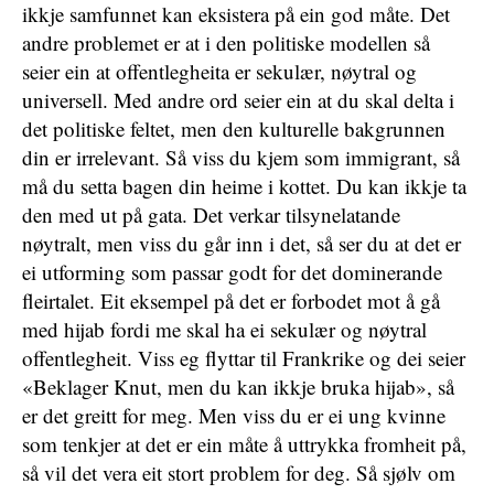
ikkje samfunnet kan eksistera på ein god måte. Det
andre problemet er at i den politiske modellen så
seier ein at offentlegheita er sekulær, nøytral og
universell. Med andre ord seier ein at du skal delta i
det politiske feltet, men den kulturelle bakgrunnen
din er irrelevant. Så viss du kjem som immigrant, så
må du setta bagen din heime i kottet. Du kan ikkje ta
den med ut på gata. Det verkar tilsynelatande
nøytralt, men viss du går inn i det, så ser du at det er
ei utforming som passar godt for det dominerande
fleirtalet. Eit eksempel på det er forbodet mot å gå
med hijab fordi me skal ha ei sekulær og nøytral
offentlegheit. Viss eg flyttar til Frankrike og dei seier
«Beklager Knut, men du kan ikkje bruka hijab», så
er det greitt for meg. Men viss du er ei ung kvinne
som tenkjer at det er ein måte å uttrykka fromheit på,
så vil det vera eit stort problem for deg. Så sjølv om