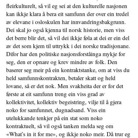
fleirkulturelt, så vil eg sei at den kulturelle nasjonen
kan ikkje klara å bera eit samfunn der over ein tredel
av elevane i osloskulen har innvandringsbakgrunn.
Dei skal jo også kjenna til norsk historie, men viss
det berre blir det, så vil dei ikkje føla at dei er ein del
av det som kjem til uttrykk i dei norske tradisjonane.
Difor har den politiske nasjonsforståinga mykje for
seg, den er opnare og krev mindre av folk. Den
baserer seg meir på ein kontraktstanke, om at viss du
held samfunnskontrakten, betaler skatt og held
lovane, så er det nok. Men svakheita der er for det
første at eit samfunn treng ein viss grad av
kollektivitet, kollektiv begeistring, vilje til å gjera
noko for samfunnet, dugnadsand. Viss ein
utelukkande tenkjer på ein stat som noko
kontraktuelt, så vil også tanken melda seg om
«What’s in it for me», og ikkje noko meir. Då trur eg