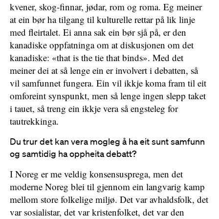
kvener, skog-finnar, jødar, rom og roma. Eg meiner
at ein bør ha tilgang til kulturelle rettar på lik linje
med fleirtalet. Ei anna sak ein bør sjå på, er den
kanadiske oppfatninga om at diskusjonen om det
kanadiske: «that is the tie that binds». Med det
meiner dei at så lenge ein er involvert i debatten, så
vil samfunnet fungera. Ein vil ikkje koma fram til eit
omforeint synspunkt, men så lenge ingen slepp taket
i tauet, så treng ein ikkje vera så engsteleg for
tautrekkinga.
Du trur det kan vera mogleg å ha eit sunt samfunn
og samtidig ha oppheita debatt?
I Noreg er me veldig konsensusprega, men det
moderne Noreg blei til gjennom ein langvarig kamp
mellom store folkelige miljø. Det var avhaldsfolk, det
var sosialistar, det var kristenfolket, det var den