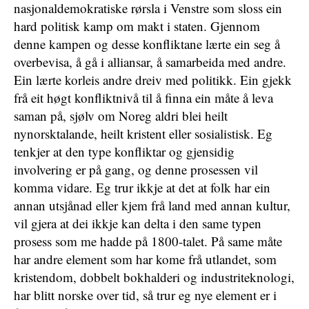
nasjonaldemokratiske rørsla i Venstre som sloss ein
hard politisk kamp om makt i staten. Gjennom
denne kampen og desse konfliktane lærte ein seg å
overbevisa, å gå i alliansar, å samarbeida med andre.
Ein lærte korleis andre dreiv med politikk. Ein gjekk
frå eit høgt konfliktnivå til å finna ein måte å leva
saman på, sjølv om Noreg aldri blei heilt
nynorsktalande, heilt kristent eller sosialistisk. Eg
tenkjer at den type konfliktar og gjensidig
involvering er på gang, og denne prosessen vil
komma vidare. Eg trur ikkje at det at folk har ein
annan utsjånad eller kjem frå land med annan kultur,
vil gjera at dei ikkje kan delta i den same typen
prosess som me hadde på 1800-talet. På same måte
har andre element som har kome frå utlandet, som
kristendom, dobbelt bokhalderi og industriteknologi,
har blitt norske over tid, så trur eg nye element er i