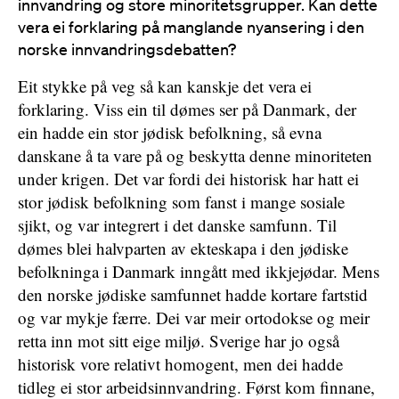
innvandring og store minoritetsgrupper. Kan dette
vera ei forklaring på manglande nyansering i den
norske innvandringsdebatten?
Eit stykke på veg så kan kanskje det vera ei
forklaring. Viss ein til dømes ser på Danmark, der
ein hadde ein stor jødisk befolkning, så evna
danskane å ta vare på og beskytta denne minoriteten
under krigen. Det var fordi dei historisk har hatt ei
stor jødisk befolkning som fanst i mange sosiale
sjikt, og var integrert i det danske samfunn. Til
dømes blei halvparten av ekteskapa i den jødiske
befolkninga i Danmark inngått med ikkjejødar. Mens
den norske jødiske samfunnet hadde kortare fartstid
og var mykje færre. Dei var meir ortodokse og meir
retta inn mot sitt eige miljø. Sverige har jo også
historisk vore relativt homogent, men dei hadde
tidleg ei stor arbeidsinnvandring. Først kom finnane,