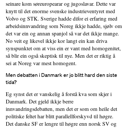
seinare kom søreuropearar og jugoslavar. Dette var
knytt til det enorme svenske industrieventyret med
Volvo og STK. Sverige hadde difor ei erfaring med
arbeidsinnvandring som Noreg ikkje hadde, sjølv om
det var ein og annan spanjol så var det ikkje mange.
No veit eg likevel ikkje kor langt ein kan driva
synspunktet om at viss ein er vant med homogenitet,
så blir ein også skeptisk til nye. Men det er riktig å
sei at Noreg var mest homogent.
Men debatten i Danmark er jo blitt hard den siste
tida?
Eg synst det er vanskelig å forstå kva som skjer i
Danmark. Det gjeld ikkje berre
innvandringsdebatten, men det er som om heile det
politiske feltet har blitt parallellforskyvd til høgre.
Det danske SF er lengre til høgre enn norsk SV og