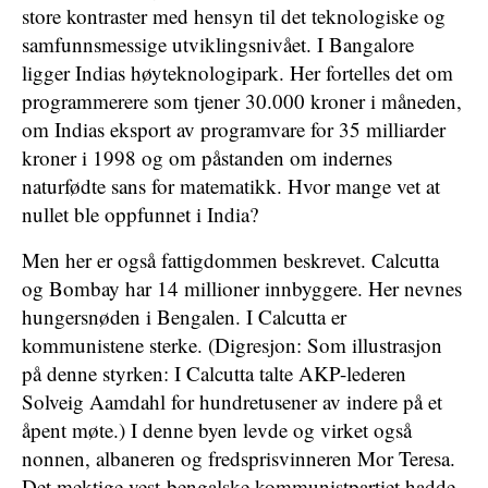
store kontraster med hensyn til det teknologiske og
samfunnsmessige utviklingsnivået. I Bangalore
ligger Indias høyteknologipark. Her fortelles det om
programmerere som tjener 30.000 kroner i måneden,
om Indias eksport av programvare for 35 milliarder
kroner i 1998 og om påstanden om indernes
naturfødte sans for matematikk. Hvor mange vet at
nullet ble oppfunnet i India?
Men her er også fattigdommen beskrevet. Calcutta
og Bombay har 14 millioner innbyggere. Her nevnes
hungersnøden i Bengalen. I Calcutta er
kommunistene sterke. (Digresjon: Som illustrasjon
på denne styrken: I Calcutta talte AKP-lederen
Solveig Aamdahl for hundretusener av indere på et
åpent møte.) I denne byen levde og virket også
nonnen, albaneren og fredsprisvinneren Mor Teresa.
Det mektige vest-bengalske kommunistpartiet hadde