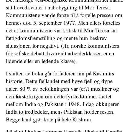
sitt hovedkvarter i nabobygning til Mor Teresa.
Kommunistene var de første til å fortelle pressen om
hennes død 5. september 1977. Men ellers fortelles
det at kommunistene var kritisk til Mor Teresa sin
fattigdomsfremstilling og mente hun beskrev
situasjonen for negativt. (Jfr. norske kommunisters
filosofiske debatt; hvorvidt arbeiderklassen er en
lidende eller en ledende klasse).
I slutten av boka går forfatteren inn på Kashmirs
historie. Dette fjellandet med høye fjell og dype
daler. 80 % av befolkningen var (er?) muslimer og
den første krigen om dette fyrstedømmet startet
mellom India og Pakistan i 1948. I dag okkuperer
India to tredjedeler, mens Pakistan holder resten.
Begge land gjør krav på hele Kashmir.
Til slutt i boken kommer Færøvik tilbake til Gandhi.