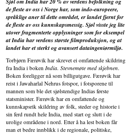
Sjøl om India har 20 % av verdens befolkning og
de fleste av oss i Norge har, som indo-europeere,
språklige aner til dette området, er landet fjernt for
de fleste av oss kunnskapsmessig. Sjøl visste jeg lite
utover fragmenterte opplysninger som for eksempel
at India har verdens største filmproduksjon, og at
landet har et sterkt og avansert dataingeniørmiljø.
Torbjørn Færøvik har skrevet ei omfattende skildring
fra India i boken
India. Stevnemøte med skjebnen
.
Boken foreligger nå som billigutgave. Færøvik har
reist i Jawaharlal Nehrus fotspor, i fotsporene til
mannen som ble det sjølstendige Indias første
statsminister. Færøvik har en omfattende og
kunnskapsrik skildring av folk, steder og historie i
sin ferd rundt hele India, med start og slutt i de
urolige områdene i nord. Etter å ha lest boken får
man et bedre innblikk i de regionale, politiske,