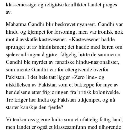
klassemessige og religiøse konflikter landet preges
av.
Mahatma Gandhi blir beskrevet nyansert. Gandhi var
hindu og kjempet for forsoning, men var ironisk nok
mot å avskaffe kastevesenet. «Kastevesenet hadde
sprunget ut av hinduismen; det hadde med læren om
sjelevandringen å gjøre; følgelig hørte de sammen.»
Gandhi ble myrdet av fanatiske hindu-nasjonalister,
som mente Gandhi var for ettergivende overfor
Pakistan. I det hele tatt ligger «Zero line» og
utskillelsen av Pakistan som et bakteppe for mye av
hendelsene etter frigjøringen fra britisk kolonivelde.
Tre kriger har India og Pakistan utkjempet, og nå
starter kanskje den fjerde?
Vi tenker oss gjerne India som et ufattelig fattig land,
men landet er også et klassesamfunn med tilhørende