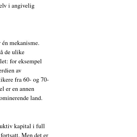
lv i angivelig
er én mekanisme.
å de ulike
let: for eksempel
verdien av
ikere fra 60- og 70-
el er en annen
 dominerende land.
ktiv kapital i full
fortsatt. Men det er