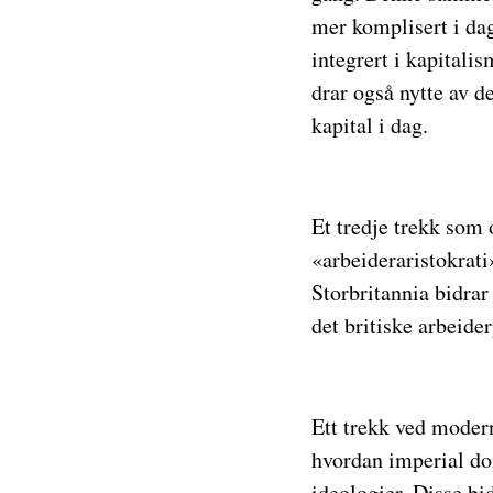
mer komplisert i dag
integrert i kapitali
drar også nytte av d
kapital i dag.
Et tredje trekk som 
«arbeideraristokrati
Storbritannia bidrar 
det britiske arbeider
Ett trekk ved modern
hvordan imperial dom
ideologier. Disse bid