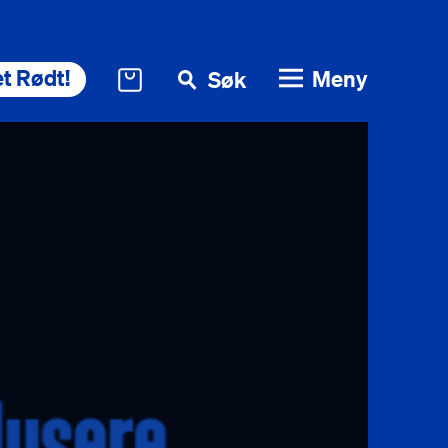
t Rødt!
Meny
Søk