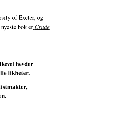
sity of Exeter, og
s nyeste bok
er
Crude
ikevel hevder
le likheter.
listmakter,
ten.