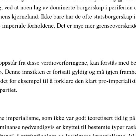
, ved at noen lag av dominerte borgerskap i periferien de
smens kjerneland. Ikke bare har de ofte statsborgerskap 
e imperiale forholdene. Det er mye mer grenseoverskrid
oppstår fra disse verdioverføringene, kan forstås med b
». Denne innsikten er fortsatt gyldig og må igjen framhe
det for eksempel til å forklare den klart pro-imperialist
partiet.
e imperialisme, som ikke var godt teoretisert tidlig på 
inanse nødvendigvis er knyttet til bestemte typer rasis
rar til å rettferdiggjøre og legitimere imperialisme. Vi 