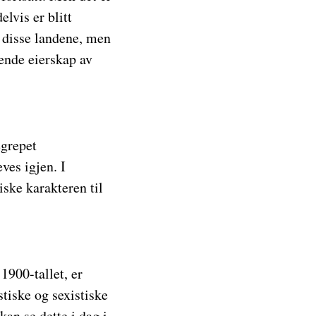
lvis er blitt
i disse landene, men
ende eierskap av
egrepet
ves igjen. I
iske karakteren til
1900-tallet, er
tiske og sexistiske
kan se dette i dag i