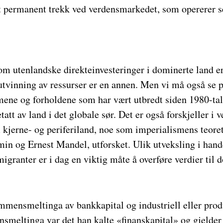
 permanent trekk ved verdensmarkedet, som opererer se
som utenlandske direkteinvesteringer i dominerte land 
utvinning av ressurser er en annen. Men vi må også se p
mene og forholdene som har vært utbredt siden 1980-tal
tatt av land i det globale sør. Det er også forskjeller i 
kjerne- og periferiland, noe som imperialismens teoret
in og Ernest Mandel, utforsket. Ulik utveksling i hand
granter er i dag en viktig måte å overføre verdier til
mmensmeltinga av bankkapital og industriell eller produ
meltinga var det han kalte «finanskapital» og gjelder 