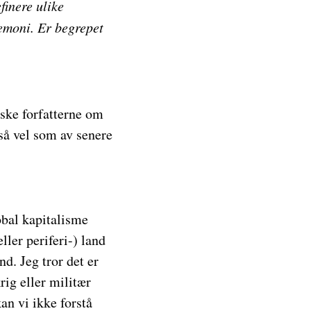
finere ulike
gemoni. Er begrepet
iske forfatterne om
å vel som av senere
obal kapitalisme
ller periferi-) land
and. Jeg tror
det er
krig eller militær
n vi ikke forstå