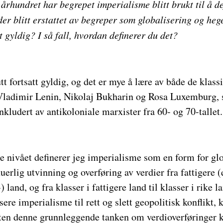
e århundret har begrepet imperialisme blitt brukt til å de
tider blitt erstattet av begreper som globalisering og he
t gyldig? I så fall, hvordan definerer du det?
t fortsatt gyldig, og det er mye å lære av både de klass
ladimir Lenin, Nikolaj Bukharin og Rosa Luxemburg, s
nkludert av antikoloniale marxister fra 60- og 70-tallet.
e nivået definerer jeg imperialisme som en form for gl
uerlig utvinning og overføring av verdier fra fattigere (e
-) land, og fra klasser i fattigere land til klasser i rike l
sere imperialisme til rett og slett geopolitisk konflikt, 
ten denne grunnleggende tanken om verdioverføringer ka