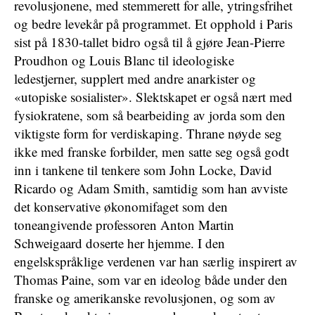
revolusjonene, med stemmerett for alle, ytringsfrihet
og bedre levekår på programmet. Et opphold i Paris
sist på 1830-tallet bidro også til å gjøre Jean-Pierre
Proudhon og Louis Blanc til ideologiske
ledestjerner, supplert med andre anarkister og
«utopiske sosialister». Slektskapet er også nært med
fysiokratene, som så bearbeiding av jorda som den
viktigste form for verdiskaping. Thrane nøyde seg
ikke med franske forbilder, men satte seg også godt
inn i tankene til tenkere som John Locke, David
Ricardo og Adam Smith, samtidig som han avviste
det konservative økonomifaget som den
toneangivende professoren Anton Martin
Schweigaard doserte her hjemme. I den
engelskspråklige verdenen var han særlig inspirert av
Thomas Paine, som var en ideolog både under den
franske og amerikanske revolusjonen, og som av