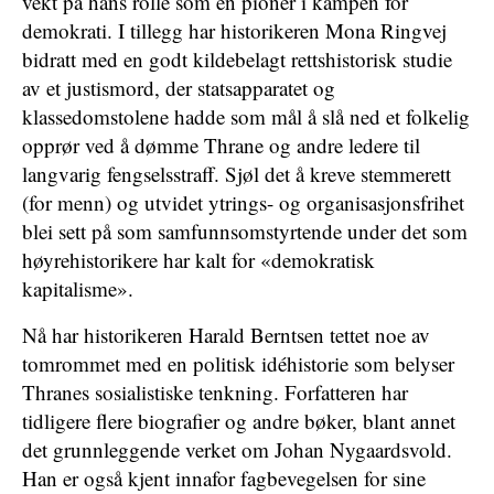
vekt på hans rolle som en pioner i kampen for
demokrati. I tillegg har historikeren Mona Ringvej
bidratt med en godt kildebelagt rettshistorisk studie
av et justismord, der statsapparatet og
klassedomstolene hadde som mål å slå ned et folkelig
opprør ved å dømme Thrane og andre ledere til
langvarig fengselsstraff. Sjøl det å kreve stemmerett
(for menn) og utvidet ytrings- og organisasjonsfrihet
blei sett på som samfunnsomstyrtende under det som
høyrehistorikere har kalt for «demokratisk
kapitalisme».
Nå har historikeren Harald Berntsen tettet noe av
tomrommet med en politisk idéhistorie som belyser
Thranes sosialistiske tenkning. Forfatteren har
tidligere flere biografier og andre bøker, blant annet
det grunnleggende verket om Johan Nygaardsvold.
Han er også kjent innafor fagbevegelsen for sine