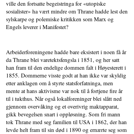
ville den fortsatte begeistringa for «utopiske
sosialister» ha vært mindre om Thrane hadde lest den
sylskarpe og polemiske kritikken som Marx og
Engels leverer i Manifestet?
Arbeiderforeningene hadde bare eksistert i noen få år
da Thrane blei varetektsfengsla i 1851, og her satt
han fram til den endelige dommen falt i Høyesterett i
1855. Dommerne visste godt at han ikke var skyldig
etter anklagen om å styrte statsforfatninga, men
mente at hans aktivisme var nok til å fortjene fire år
til i tukthus. Når også lokalforeninger blei slått ned
gjennom overvåking og et overivrig maktapparat,
gikk bevegelsen snart i oppløsning. Som fri mann
tok Thrane med seg familien til USA i 1862, der han
levde helt fram til sin død i 1890 og ernærte seg som