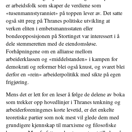
er arbeidsfolk som skaper de verdiene som
«tusenmannstyranniet» på toppen lever av. Det satte
også sitt preg på Thranes politiske utvikling at
verken eliten i embetsmannsstaten eller
bondeopposisjonen på Stortinget var interessert i å
dele stemmeretten med de eiendomsløse.
Forhåpningene om en allianse mellom
arbeiderklassen og «middelstanden» i kampen for
demokrati og reformer blei også knust, og svaret blei
derfor en «rein» arbeiderpolitikk med sikte på egen
frigjøring.
Mens det er lett for en leser å følge de delene av boka
som trekker opp hovedlinjer i Thranes tenkning og
arbeiderforeningenes korte levetid, er det enkelte
teoretiske partier som nok mest vil glede dem med
grundigere kjennskap til marxisme og filosofiske