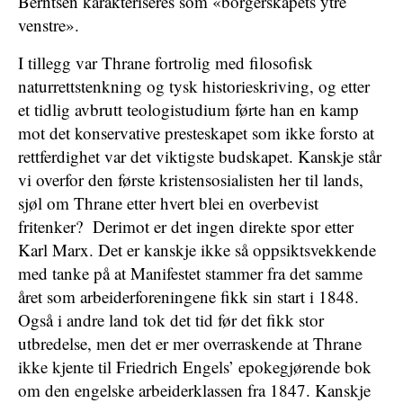
Berntsen karakteriseres som «borgerskapets ytre
venstre».
I tillegg var Thrane fortrolig med filosofisk
naturrettstenkning og tysk historieskriving, og etter
et tidlig avbrutt teologistudium førte han en kamp
mot det konservative presteskapet som ikke forsto at
rettferdighet var det viktigste budskapet. Kanskje står
vi overfor den første kristensosialisten her til lands,
sjøl om Thrane etter hvert blei en overbevist
fritenker? Derimot er det ingen direkte spor etter
Karl Marx. Det er kanskje ikke så oppsiktsvekkende
med tanke på at Manifestet stammer fra det samme
året som arbeiderforeningene fikk sin start i 1848.
Også i andre land tok det tid før det fikk stor
utbredelse, men det er mer overraskende at Thrane
ikke kjente til Friedrich Engels’ epokegjørende bok
om den engelske arbeiderklassen fra 1847. Kanskje