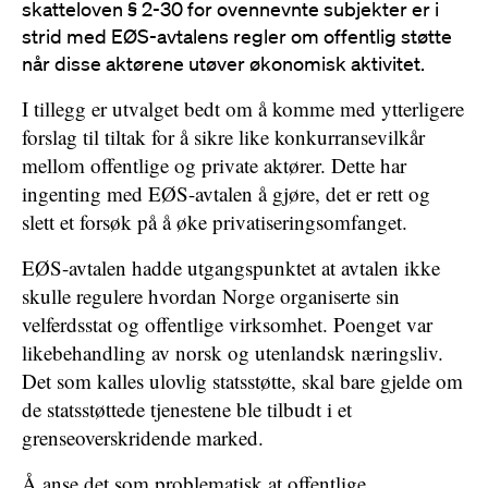
skatteloven § 2-30 for ovennevnte subjekter er i
strid med EØS-avtalens regler om offentlig støtte
når disse aktørene utøver økonomisk aktivitet.
I tillegg er utvalget bedt om å komme med ytterligere
forslag til tiltak for å sikre like konkurransevilkår
mellom offentlige og private aktører. Dette har
ingenting med EØS-avtalen å gjøre, det er rett og
slett et forsøk på å øke privatiseringsomfanget.
EØS-avtalen hadde utgangspunktet at avtalen ikke
skulle regulere hvordan Norge organiserte sin
velferdsstat og offentlige virksomhet. Poenget var
likebehandling av norsk og utenlandsk næringsliv.
Det som kalles ulovlig statsstøtte, skal bare gjelde om
de statsstøttede tjenestene ble tilbudt i et
grenseoverskridende marked.
Å anse det som problematisk at offentlige