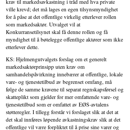
krav til markedsavkastning i tråd med hva private
ville krevd; det må lages en egen tilsynsmyndighet
for å påse at det offentlige virkelig etterlever rollen
som markedsaktør. Utvalget vil at
Konkurransetilsynet skal få denne rollen og få
myndighet til å bøtelegge offentlige aktører som ikke
etterlever dette.
KS: Hjelmengutvalgets forslag om et generelt
markedsaktørprinsipp uten krav om
samhandelspåvirkning innebærer at offentlige, lokale
vare- og tjenestetilbud av begrenset omfang, må
følge de samme kravene til separat regnskapsførsel og
skatteplikt som gjelder for mer omfattende vare- og
tjenestetilbud som er omfattet av EØS-avtalens
støtteregler. I tillegg forstår vi forslaget slik at det at
det skal innføres løpende avkastningskrav slik at det
offentlige vil være forpliktet til å prise sine varer og