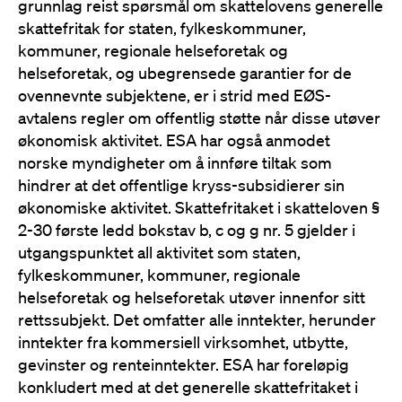
grunnlag reist spørsmål om skattelovens generelle
skattefritak for staten, fylkeskommuner,
kommuner, regionale helseforetak og
helseforetak, og ubegrensede garantier for de
ovennevnte subjektene, er i strid med EØS-
avtalens regler om offentlig støtte når disse utøver
økonomisk aktivitet. ESA har også anmodet
norske myndigheter om å innføre tiltak som
hindrer at det offentlige kryss-subsidierer sin
økonomiske aktivitet. Skattefritaket i skatteloven §
2-30 første ledd bokstav b, c og g nr. 5 gjelder i
utgangspunktet all aktivitet som staten,
fylkeskommuner, kommuner, regionale
helseforetak og helseforetak utøver innenfor sitt
rettssubjekt. Det omfatter alle inntekter, herunder
inntekter fra kommersiell virksomhet, utbytte,
gevinster og renteinntekter. ESA har foreløpig
konkludert med at det generelle skattefritaket i