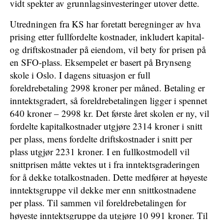
vidt spekter av grunnlagsinvesteringer utover dette.
Utredningen fra KS har foretatt beregninger av hva
prising etter fullfordelte kostnader, inkludert kapital-
og driftskostnader på eiendom, vil bety for prisen på
en SFO-plass. Eksempelet er basert på Brynseng
skole i Oslo. I dagens situasjon er full
foreldrebetaling 2998 kroner per måned. Betaling er
inntektsgradert, så foreldrebetalingen ligger i spennet
640 kroner – 2998 kr. Det første året skolen er ny, vil
fordelte kapitalkostnader utgjøre 2314 kroner i snitt
per plass, mens fordelte driftskostnader i snitt per
plass utgjør 2231 kroner. I en fullkostmodell vil
snittprisen måtte vektes ut i fra inntektsgraderingen
for å dekke totalkostnaden. Dette medfører at høyeste
inntektsgruppe vil dekke mer enn snittkostnadene
per plass. Til sammen vil foreldrebetalingen for
høyeste inntektsgruppe da utgjøre 10 991 kroner. Til