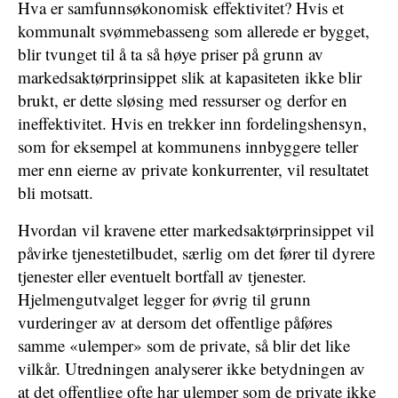
Hva er samfunnsøkonomisk effektivitet? Hvis et
kommunalt svømmebasseng som allerede er bygget,
blir tvunget til å ta så høye priser på grunn av
markedsaktørprinsippet slik at kapasiteten ikke blir
brukt, er dette sløsing med ressurser og derfor en
ineffektivitet. Hvis en trekker inn fordelingshensyn,
som for eksempel at kommunens innbyggere teller
mer enn eierne av private konkurrenter, vil resultatet
bli motsatt.
Hvordan vil kravene etter markedsaktørprinsippet vil
påvirke tjenestetilbudet, særlig om det fører til dyrere
tjenester eller eventuelt bortfall av tjenester.
Hjelmengutvalget legger for øvrig til grunn
vurderinger av at dersom det offentlige påføres
samme «ulemper» som de private, så blir det like
vilkår. Utredningen analyserer ikke betydningen av
at det offentlige ofte har ulemper som de private ikke