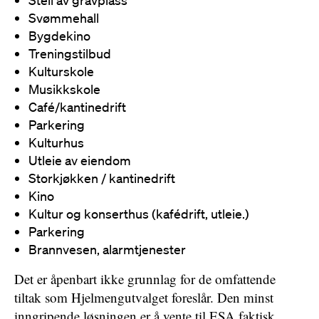
Stell av gravplass
Svømmehall
Bygdekino
Treningstilbud
Kulturskole
Musikkskole
Café/kantinedrift
Parkering
Kulturhus
Utleie av eiendom
Storkjøkken / kantinedrift
Kino
Kultur og konserthus (kafédrift, utleie.)
Parkering
Brannvesen, alarmtjenester
Det er åpenbart ikke grunnlag for de omfattende
tiltak som Hjelmengutvalget foreslår. Den minst
inngripende løsningen er å vente til ESA faktisk