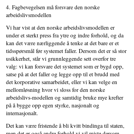
4. Fagbevegelsen må forsvare den norske
arbeidslivsmodellen
Vi har vist at den norske arbeidslivsmodellen er
under et sterkt press fra ytre og indre forhold, og da
kan det være nærliggende å tenke at det bare er et
tidsspørsmål før systemet faller. Dersom det er så stor
usikkerhet, står vi grunnleggende sett overfor tre
valg: vi kan forsvare det systemet som er bygd opp,
satse på at det faller og legge opp til et brudd med
det korporative samarbeidet, eller vi kan velge en
mellomløsning hvor vi sloss for den norske
arbeidslivs-modellen og samtidig bruke mye krefter
på å bygge opp egen styrke, nasjonalt og
internasjonalt.
Det kan være fristende å bli kvitt bindinga til staten,
men det er også andre forhold vi vil miste dersom