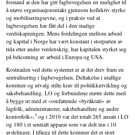
forstand at den har gitt fagbevegelsen en mulighet til
å utøve organisasjonsmakt gjennom kollektiv styrke
og mobiliseringsevne, og i praksis ved at
fagbevegelsen har fått del i den stadige
verdiskapningen. Mens fordelingen mellom arbeid
og kapital i Norge har vært konstant i storparten av
tida etter andre verdenskrig, har kapitalen styrket seg
på bekostning av arbeid i Europa og USA.
Kostnaden ved dette systemet er at det drev fram en
sentralisering i fagbevegelsen. Deltakelse i utallige
komiteer og utvalg stilte krav til politikkutvikling og
saksbehandling. LO og forbundene møtte dette med
å bygge ut med et «omfattende «byråkrati» av
fagfolk, administratorer, saksbehandlere og andre
3
kontorfolk»,
og i 2010 var det totalt 265 ansatt i LO
og 180 i et sentralt apparat som var delt inn i 10
avdelinger. I tillegg til dette kommer det et stort