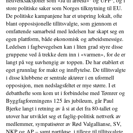
nettverksaksjoner som «Ja til arbeid»
og UFF
, og i
store politiske saker som Norges tilknytning til EU.
De politiske kampanjene har et utspring lokalt, ofte
blant opposisjonelle tillitsvalgte, som gjennom et
omfattende samarbeid med ledelsen har skapt seg en
egen plattform, både økonomisk og arbeidsmessige.
Ledelsen i fagbevegelsen kan i liten grad styre disse
gruppene ved å trekke dem inn i «varmen», for de er
langt på veg uavhengig av toppen. De har etablert et
eget grunnlag for makt og innflytelse. De tillitsvalgte
i disse klubbene er sentrale aktører i en uformell
opposisjon, men nedslagsfeltet er mye større. I et
debatthefte som kom ut i forbindelse med Tømrer og
Byggfagforeningens 125 års jubileum, går Paul
Bjerke langt i retning av å si at det fra 80-tallet og
utover har utviklet seg et faglig-politisk nettverk av
medlemmer, sympatisører av Rød Valgallianse, SV,
NKP og AP – samt partiløse, i tillegg til tillitsvalgte