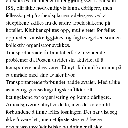
outsources fra hoteller til rengjøringsselskaper som
ISS, blir ikke nødvendigvis lønna dårligere, men
fellesskapet på arbeidsplassen ødelegges ved at
stuepikene skilles fra de andre arbeidstakerne på
hotellet. Klubber splittes opp, muligheter for felles
opptreden vanskeliggjøres, og fagbevegelsen som en
kollektiv organisator svekkes.
Transportarbeiderforbundet erfarte tilsvarende
problemer da Posten utvidet sin aktivitet til å
transportere andres varer. Et nytt forbund kom inn på
et område med sine avtaler hvor
Transportarbeiderforbundet hadde avtaler. Med ulike
avtaler og grensedragningskonflikter blir
betingelsene for organisering og kamp dårligere.
Arbeidsgiverne utnytter dette, men det er opp til
forbundene å finne felles løsninger. Det har vist seg
ikke å være lett, men et første steg er å legge
organisasjonssjåvinistiske holdninger til side.