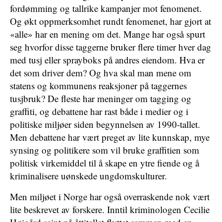
fordømming og tallrike kampanjer mot fenomenet.
Og økt oppmerksomhet rundt fenomenet, har gjort at
«alle» har en mening om det. Mange har også spurt
seg hvorfor disse taggerne bruker flere timer hver dag
med tusj eller sprayboks på andres eiendom. Hva er
det som driver dem? Og hva skal man mene om
statens og kommunens reaksjoner på taggernes
tusjbruk? De fleste har meninger om tagging og
graffiti, og debattene har rast både i medier og i
politiske miljøer siden begynnelsen av 1990-tallet.
Men debattene har vært preget av lite kunnskap, mye
synsing og politikere som vil bruke graffitien som
politisk virkemiddel til å skape en ytre fiende og å
kriminalisere uønskede ungdomskulturer.
Men miljøet i Norge har også overraskende nok vært
lite beskrevet av forskere. Inntil kriminologen Cecilie