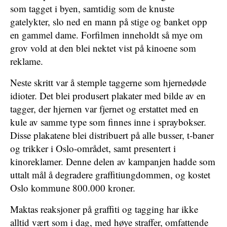
som tagget i byen, samtidig som de knuste
gatelykter, slo ned en mann på stige og banket opp
en gammel dame. Forfilmen inneholdt så mye om
grov vold at den blei nektet vist på kinoene som
reklame.
Neste skritt var å stemple taggerne som hjernedøde
idioter. Det blei produsert plakater med bilde av en
tagger, der hjernen var fjernet og erstattet med en
kule av samme type som finnes inne i spraybokser.
Disse plakatene blei distribuert på alle busser, t-baner
og trikker i Oslo-området, samt presentert i
kinoreklamer. Denne delen av kampanjen hadde som
uttalt mål å degradere graffitiungdommen, og kostet
Oslo kommune 800.000 kroner.
Maktas reaksjoner på graffiti og tagging har ikke
alltid vært som i dag, med høye straffer, omfattende