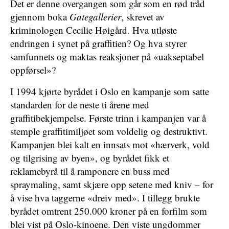
Det er denne overgangen som går som en rød tråd
gjennom boka
Gategallerier
, skrevet av
kriminologen Cecilie Høigård. Hva utløste
endringen i synet på graffitien? Og hva styrer
samfunnets og maktas reaksjoner på «uakseptabel
oppførsel»?
I 1994 kjørte byrådet i Oslo en kampanje som satte
standarden for de neste ti årene med
graffitibekjempelse. Første trinn i kampanjen var å
stemple graffitimiljøet som voldelig og destruktivt.
Kampanjen blei kalt en innsats mot «hærverk, vold
og tilgrising av byen», og byrådet fikk et
reklamebyrå til å ramponere en buss med
spraymaling, samt skjære opp setene med kniv – for
å vise hva taggerne «dreiv med». I tillegg brukte
byrådet omtrent 250.000 kroner på en forfilm som
blei vist på Oslo-kinoene. Den viste ungdommer