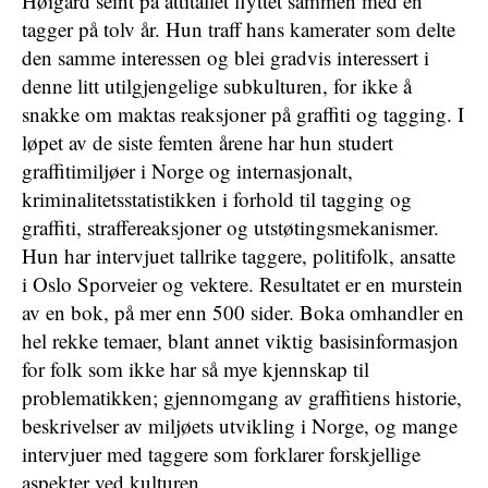
Høigård seint på åttitallet flyttet sammen med en
tagger på tolv år. Hun traff hans kamerater som delte
den samme interessen og blei gradvis interessert i
denne litt utilgjengelige subkulturen, for ikke å
snakke om maktas reaksjoner på graffiti og tagging. I
løpet av de siste femten årene har hun studert
graffitimiljøer i Norge og internasjonalt,
kriminalitetsstatistikken i forhold til tagging og
graffiti, straffereaksjoner og utstøtingsmekanismer.
Hun har intervjuet tallrike taggere, politifolk, ansatte
i Oslo Sporveier og vektere. Resultatet er en murstein
av en bok, på mer enn 500 sider. Boka omhandler en
hel rekke temaer, blant annet viktig basisinformasjon
for folk som ikke har så mye kjennskap til
problematikken; gjennomgang av graffitiens historie,
beskrivelser av miljøets utvikling i Norge, og mange
intervjuer med taggere som forklarer forskjellige
aspekter ved kulturen.