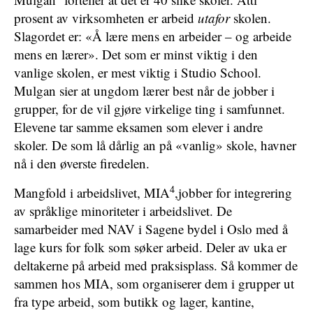
prosent av virksomheten er arbeid
utafor
skolen.
Slagordet er: «Å lære mens en arbeider – og arbeide
mens en lærer». Det som er minst viktig i den
vanlige skolen, er mest viktig i Studio School.
Mulgan sier at ungdom lærer best når de jobber i
grupper, for de vil gjøre virkelige ting i samfunnet.
Elevene tar samme eksamen som elever i andre
skoler. De som lå dårlig an på «vanlig» skole, havner
nå i den øverste firedelen.
4
Mangfold i arbeidslivet, MIA
,jobber for integrering
av språklige minoriteter i arbeidslivet. De
samarbeider med NAV i Sagene bydel i Oslo med å
lage kurs for folk som søker arbeid. Deler av uka er
deltakerne på arbeid med praksisplass. Så kommer de
sammen hos MIA, som organiserer dem i grupper ut
fra type arbeid, som butikk og lager, kantine,