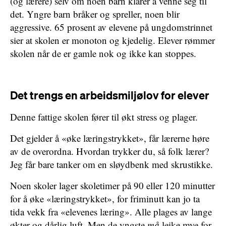
(og lærere) selv om noen barn klarer å venne seg til
det. Yngre barn bråker og spreller, noen blir
aggressive. 65 prosent av elevene på ungdomstrinnet
sier at skolen er monoton og kjedelig. Elever rømmer
skolen når de er gamle nok og ikke kan stoppes.
Det trengs en arbeidsmiljølov for elever
Denne fattige skolen fører til økt stress og plager.
Det gjelder å «øke læringstrykket», får lærerne høre
av de overordna. Hvordan trykker du, så folk lærer?
Jeg får bare tanker om en sløydbenk med skrustikke.
Noen skoler lager skoletimer på 90 eller 120 minutter
for å øke «læringstrykket», for friminutt kan jo ta
tida vekk fra «elevenes læring». Alle plages av lange
økter og dårlig luft. Men de yngste
må
leike mye for