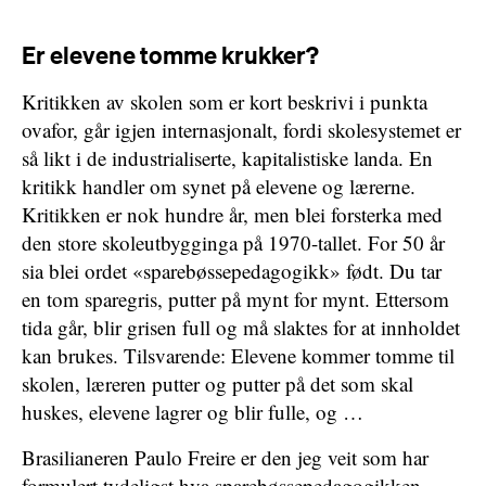
Er elevene tomme krukker?
Kritikken av skolen som er kort beskrivi i punkta
ovafor, går igjen internasjonalt, fordi skolesystemet er
så likt i de industrialiserte, kapitalistiske landa. En
kritikk handler om synet på elevene og lærerne.
Kritikken er nok hundre år, men blei forsterka med
den store skoleutbygginga på 1970-tallet. For 50 år
sia blei ordet «sparebøssepedagogikk» født. Du tar
en tom sparegris, putter på mynt for mynt. Ettersom
tida går, blir grisen full og må slaktes for at innholdet
kan brukes. Tilsvarende: Elevene kommer tomme til
skolen, læreren putter og putter på det som skal
huskes, elevene lagrer og blir fulle, og …
Brasilianeren Paulo Freire er den jeg veit som har
formulert tydeligst hva sparebøssepedagogikken