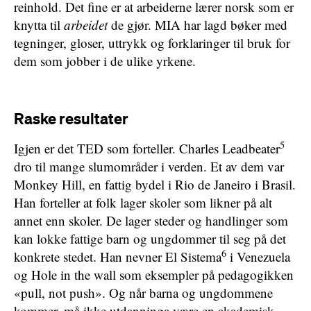
reinhold. Det fine er at arbeiderne lærer norsk som er
knytta til
arbeidet
de gjør. MIA har lagd bøker med
tegninger, gloser, uttrykk og forklaringer til bruk for
dem som jobber i de ulike yrkene.
Raske resultater
5
Igjen er det TED som forteller. Charles Leadbeater
dro til mange slumområder i verden. Et av dem var
Monkey Hill, en fattig bydel i Rio de Janeiro i Brasil.
Han forteller at folk lager skoler som likner på alt
annet enn skoler. De lager steder og handlinger som
kan lokke fattige barn og ungdommer til seg på det
6
konkrete stedet. Han nevner El Sistema
i Venezuela
og Hole in the wall som eksempler på pedagogikken
«pull, not push». Og når barna og ungdommene
kommer, må ikke utdanninga være en akademisk