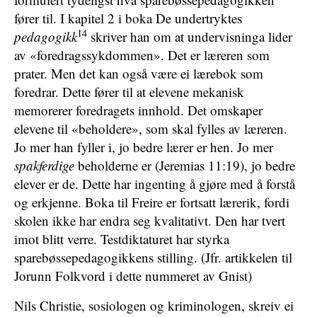
fører til. I kapitel 2 i boka De undertryktes
14
pedagogikk
skriver han om at undervisninga lider
av «foredragssykdommen». Det er læreren som
prater. Men det kan også være ei lærebok som
foredrar. Dette fører til at elevene mekanisk
memorerer foredragets innhold. Det omskaper
elevene til «beholdere», som skal fylles av læreren.
Jo mer han fyller i, jo bedre lærer er hen. Jo mer
spakferdige
beholderne er (Jeremias 11:19), jo bedre
elever er de. Dette har ingenting å gjøre med å forstå
og erkjenne. Boka til Freire er fortsatt lærerik, fordi
skolen ikke har endra seg kvalitativt. Den har tvert
imot blitt verre. Testdiktaturet har styrka
sparebøssepedagogikkens stilling. (Jfr. artikkelen til
Jorunn Folkvord i dette nummeret av Gnist)
Nils Christie, sosiologen og kriminologen, skreiv ei