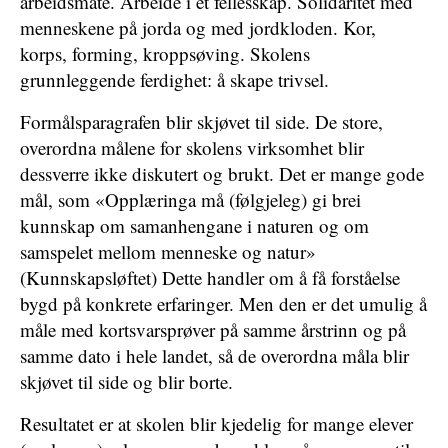
arbeidsmåte. Arbeide i et fellesskap. Solidaritet med
menneskene på jorda og med jordkloden. Kor,
korps, forming, kroppsøving. Skolens
grunnleggende ferdighet: å skape trivsel.
Formålsparagrafen blir skjøvet til side. De store,
overordna målene for skolens virksomhet blir
dessverre ikke diskutert og brukt. Det er mange gode
mål, som «Opplæringa må (følgjeleg) gi brei
kunnskap om samanhengane i naturen og om
samspelet mellom menneske og natur»
(Kunnskapsløftet) Dette handler om å få forståelse
bygd på konkrete erfaringer. Men den er det umulig å
måle med kortsvarsprøver på samme årstrinn og på
samme dato i hele landet, så de overordna måla blir
skjøvet til side og blir borte.
Resultatet er at skolen blir kjedelig for mange elever