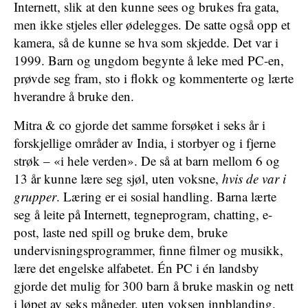
Internett, slik at den kunne sees og brukes fra gata,
men ikke stjeles eller ødelegges. De satte også opp et
kamera, så de kunne se hva som skjedde. Det var i
1999. Barn og ungdom begynte å leke med PC-en,
prøvde seg fram, sto i flokk og kommenterte og lærte
hverandre å bruke den.
Mitra & co gjorde det samme forsøket i seks år i
forskjellige områder av India, i storbyer og i fjerne
strøk – «i hele verden». De så at barn mellom 6 og
13 år kunne lære seg sjøl, uten voksne,
hvis de var i
grupper
. Læring er ei sosial handling. Barna lærte
seg å leite på Internett, tegneprogram, chatting, e-
post, laste ned spill og bruke dem, bruke
undervisningsprogrammer, finne filmer og musikk,
lære det engelske alfabetet. Én PC i én landsby
gjorde det mulig for 300 barn å bruke maskin og nett
i løpet av seks måneder, uten voksen innblanding.