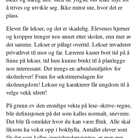
å trives og utvikle seg. Ikke minst ute, hvor det er
plass.
Elever får lekser, og det er skadelig. Elevenes hjerner
og kropper trenger noe annet etter skolen, enn mer av
det samme. Lekser er pålagt overtid. Lekser invaderer
privatlivet til mor og far. Læreren kaster bort tid på å
finne på lekser, tid hun kunne brukt til å planlegge
noe interessant. Det trengs en arbeidsmiljølov for
skoleelever! Fram for sekstimersdagen for
skoleungdom! Lekser og karakterer får ungdom til å
velge vekk idrett!
På grunn ev den ensidige vekta på lese–skrive–regne,
blir definisjonen på det som kalles normalt, snevrere.
Det blir få områder hvor du kan være flink. Alle skal
liksom ha vokst opp i bokhylla. Antallet elever som
får det som kalles spesialundervisning, er mer enn