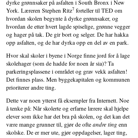
dyrke grønnsaker på asfalten i South Bronx i New
7
York. Læreren Stephen Ritz
forteller til TED om
hvordan skolen begynte å dyrke grønnsaker, og
hvordan de etter hvert lagde spiselige, grønne vegger
og hager på tak. De gir bort og selger. De har hakka
opp asfalten, og de har dyrka opp en del av en park.
Hvor skal skoler i byene i Norge finne jord for å lage
skolehager (som de hadde for noen år sia)? Ta
parkeringsplassene i området og grav vekk asfalten!
Det finnes plass. Men byggekapitalen og kommunen
prioriterer andre ting.
Dette var noen ytterst få eksempler fra Internett. Noe
å tenke på: Når skolerte og erfarne lærere skal hjelpe
elever som ikke har det bra på skolen, og det kan det
være mange grunner til, gjør de ofte
andre ting
enn
skolske. De er mer ute, gjør oppdagelser, lager ting,