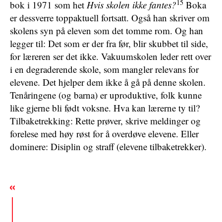
15
bok i 1971 som het
Hvis skolen ikke fantes?
Boka
er dessverre toppaktuell fortsatt. Også han skriver om
skolens syn på eleven som det tomme rom. Og han
legger til: Det som er der fra før, blir skubbet til side,
for læreren ser det ikke. Vakuumskolen leder rett over
i en degraderende skole, som mangler relevans for
elevene. Det hjelper dem ikke å gå på denne skolen.
Tenåringene (og barna) er uproduktive, folk kunne
like gjerne bli født voksne. Hva kan lærerne ty til?
Tilbaketrekking: Rette prøver, skrive meldinger og
forelese med høy røst for å overdøve elevene. Eller
dominere: Disiplin og straff (elevene tilbaketrekker).
Jeremias 11:19
Og jeg var som et spakferdig lam som føres bort
for å slaktes, og jeg visste ikke at de hadde uttenkt