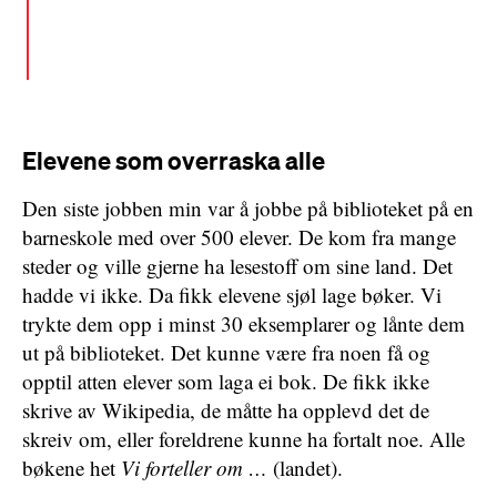
onde råd mot mig og sagt: La oss ødelegge treet
med dets frukt og utrydde ham av de levendes
land, så ingen mere kommer hans navn i hu!
Elevene som overraska alle
Den siste jobben min var å jobbe på biblioteket på en
barneskole med over 500 elever. De kom fra mange
steder og ville gjerne ha lesestoff om sine land. Det
hadde vi ikke. Da fikk elevene sjøl lage bøker. Vi
trykte dem opp i minst 30 eksemplarer og lånte dem
ut på biblioteket. Det kunne være fra noen få og
opptil atten elever som laga ei bok. De fikk ikke
skrive av Wikipedia, de måtte ha opplevd det de
skreiv om, eller foreldrene kunne ha fortalt noe. Alle
bøkene het
Vi forteller om …
(landet).