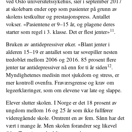
ved Oslo universitetssykehus, sier i september 2017
at skolebarn ender opp som pasienter på grunn av
skolens testkultur og prestasjonspress. Antallet
vokser. «Pasientene er 9–15 år, og plagene deres
11
starter som regel i 3. klasse. Det er flest jenter»
.
Bruken av antidepressiver øker. «Blant jenter i
alderen 15–19 er antallet som tar sovepiller nesten
tredoblet mellom 2006 og 2016. 85 prosent flere
12
jenter tar antidepressiver nå enn for ti år siden
.
Myndighetenes medisin mot sjukdom og stress, er
mer kontroll ovenfra. Fraværsgrense og krav om
legeerklæringer, som om elevene var late og slappe.
Elever slutter skolen. I Norge er det 18 prosent av
ungdom mellom 16 og 25 år som ikke fullfører
videregående skole. Omtrent en av fem. Sånn har det
vært i mange år. Men skolen forandrer seg likevel