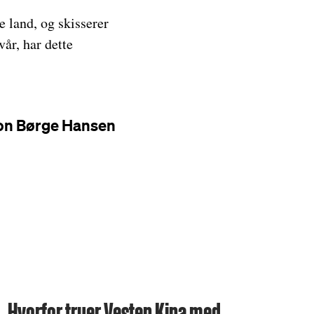
e land, og skisserer
vår, har dette
on Børge Hansen
Hvorfor truer Vesten Kina med