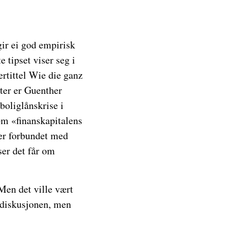
gir ei god empirisk
 tipset viser seg i
rtittel Wie die ganz
tter er Guenther
boliglånskrise i
 om «finanskapitalens
 er forbundet med
er det får om
(Men det ville vært
tediskusjonen, men