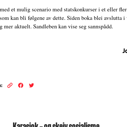
med et mulig scenario med statskonkurser i et eller fler
som kan bli følgene av dette. Siden boka blei avslutta i 
og mer aktuelt. Sandleben kan vise seg sannspådd.
J
:
Karasjok – og skeiv sosialisme