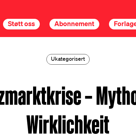
Støtt oss
Abonnement
Forlage
Ukategorisert
zmarktkrise – Myth
Wirklichkeit