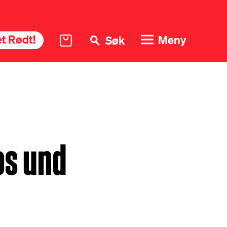
t Rødt!
Meny
Søk
os und