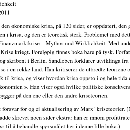
ichkeit
2011
den økonomiske krisa, på 120 sider, er oppdatert, den 
n i krisa, og den er teoretisk sterk. Problemet med dette
r Finanzmarktkrise – Mythos und Wirklichkeit. Med unde
 Krise kriegt. Foreløpig finnes boka bare på tysk. Forfa
 skribent i Berlin. Sandleben forklarer utviklinga fra 
ise i en rekke land. Han kritiserer de utbredte teoriene
til krisa, og viser hvordan krisa oppsto i og hele tida
konomien ». Han viser også hvilke politiske konsekvens
ygger på den ene eller den andre kriseteorien.
 forsvar for og ei aktualisering av Marx’ kriseteorier. 
hadde skrevet noen sider ekstra: han er innom profittra
ss til å behandle spørsmålet her i denne lille boka.)