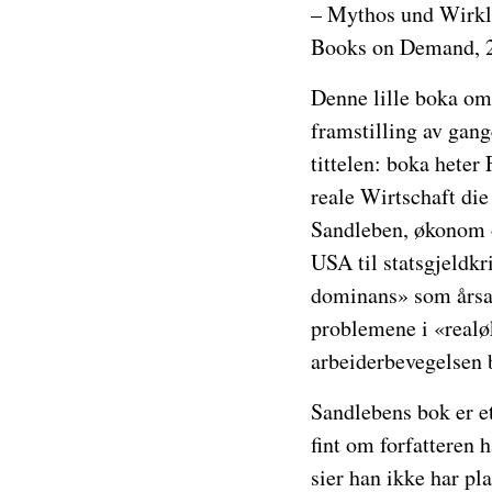
– Mythos und Wirkl
Books on Demand, 
Denne lille boka om 
framstilling av gange
tittelen: boka hete
reale Wirtschaft die
Sandleben, økonom og
USA til statsgjeldkr
dominans» som årsak 
problemene i «realø
arbeiderbevegelsen b
Sandlebens bok er et
fint om forfatteren 
sier han ikke har pla