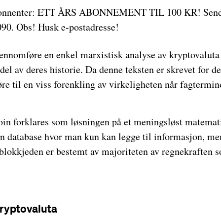
jennomføre en enkel marxistisk analyse av kryptovaluta
del av deres historie. Da denne teksten er skrevet for d
øre til en viss forenkling av virkeligheten når fagtermin
tcoin forklares som løsningen på et meningsløst matema
n database hvor man kun kan legge til informasjon, men
i blokkjeden er bestemt av majoriteten av regnekraften 
kryptovaluta