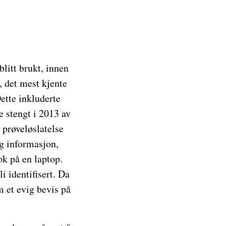
 blitt brukt, innen
, det mest kjente
Dette inkluderte
e stengt i 2013 av
 prøveløslatelse
ig informasjon,
k på en laptop.
i identifisert. Da
 et evig bevis på