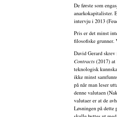
De første som engasj
anarkokapitalister. E
intervju i 2013 (Feu
Pris er det minst in
filosofiske grunner.
David Gerard skrev 
Contracts
(2017) at 
teknologisk kunnskap
ikke minst samfunns
på når man leser utt
denne valutaen (Na
valutaer er at de avh
Løsningen på dette p
skulle byttes ut med