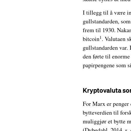
I tillegg til å være 
gullstandarden, som
frem til 1930. Nakam
1
bitcoin
. Valutaen 
gullstandarden var. 
den førte til enorme
papirpengene som si
Kryptovaluta s
For Marx er penger 
bytteverdien til fo
muliggjør et bytte 
(Dybedahl, 2014, s.