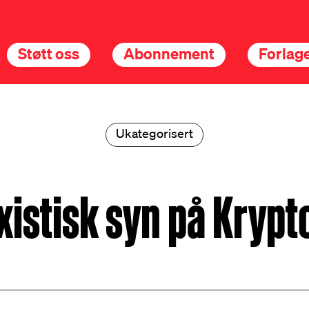
Støtt oss
Abonnement
Forlage
Ukategorisert
xistisk syn på Krypt