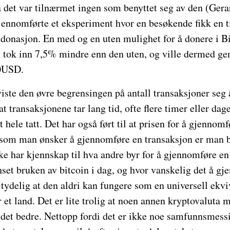
da det var tilnærmet ingen som benyttet seg av den (Gera
jennomførte et eksperiment hvor en besøkende fikk en ti
 donasjon. En med og en uten mulighet for å donere i B
 tok inn 7,5% mindre enn den uten, og ville dermed gen
00USD.
iste den øvre begrensingen på antall transaksjoner seg
 at transaksjonene tar lang tid, ofte flere timer eller dage
 hele tatt. Det har også ført til at prisen for å gjennom
rsom man ønsker å gjennomføre en transaksjon er man bli
ke har kjennskap til hva andre byr for å gjennomføre e
set bruken av bitcoin i dag, og hvor vanskelig det å gj
t tydelig at den aldri kan fungere som en universell ekvi
 et land. Det er lite trolig at noen annen kryptovaluta 
det bedre. Nettopp fordi det er ikke noe samfunnsmessi