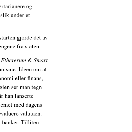
ertarianere og
 slik under et
starten gjorde det av
engene fra staten.
n, Ethererum & Smart
ianisme. Ideen om at
onomi eller finans,
gien ser man tegn
r han lanserte
blemet med dagens
devaluere valutaen.
 banker. Tilliten