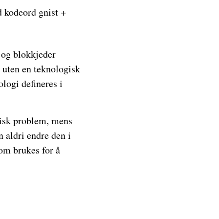
 og blokkjeder
e uten en teknologisk
ologi defineres i
tisk problem, mens
 aldri endre den i
som brukes for å