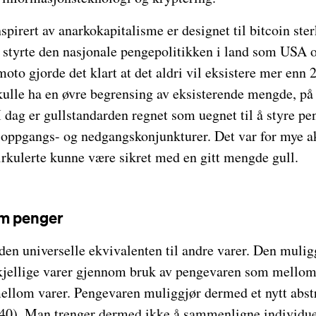
inspirert av anarkokapitalisme er designet til bitcoin ste
 styrte den nasjonale pengepolitikken i land som USA o
oto gjorde det klart at det aldri vil eksistere mer enn 
skulle ha en øvre begrensing av eksisterende mengde, 
I dag er gullstandarden regnet som uegnet til å styre pe
 oppgangs- og nedgangskonjunkturer. Det var for mye akt
rkulerte kunne være sikret med en gitt mengde gull.
om penger
den universelle ekvivalenten til andre varer. Den muli
rskjellige varer gjennom bruk av pengevaren som mello
mellom varer. Pengevaren muliggjør dermed et nytt abst
 40). Man trenger dermed ikke å sammenligne individue