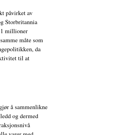
rkt påvirket av
g Storbritannia
21 millioner
på samme måte som
ngepolitikken, da
ivitet til at
ggjør å sammenlikne
mledd og dermed
raksjonsnivå
lle varer med