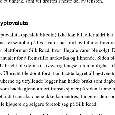
 et unntak, som vil drøftes i neste del av teksten.
ryptovaluta
yptovaluta (spesielt bitcoin) ikke kan bli, eller aldri har
nnes eksempler på hvor varer har blitt byttet mot bitcoin
r plattformen Silk Road, hvor illegale varer ble solgt. 
manualer for å fremstille narkotika og liknende. Siden bl
Ulbricht ble dømt til livsvarig fengsel uten mulighet til
). Ulbricht ble dømt fordi han hadde lagret all nødvend
rukerne og utfyllende logger han hadde brukt som dagbo
e som hadde gjennomført transaksjoner på siden kunne bl
holdt transaksjonene ikke kan endres, fungerer den som
le kjøpere og selgere foretok seg på Silk Road.