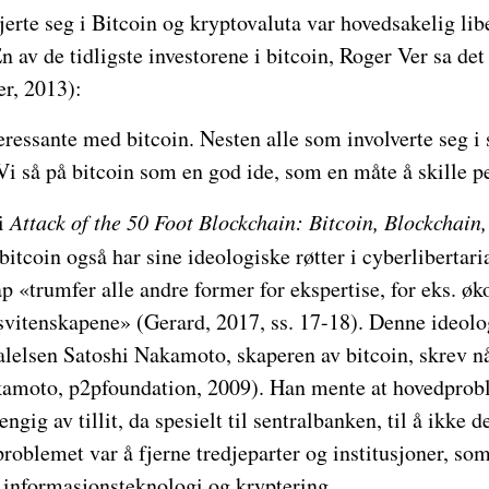
erte seg i Bitcoin og kryptovaluta var hovedsakelig lib
n av de tidligste investorene i bitcoin, Roger Ver sa det
er, 2013):
teressante med bitcoin. Nesten alle som involverte seg i 
 Vi så på bitcoin som en god ide, som en måte å skille p
i
Attack of the 50 Foot Blockchain: Bitcoin, Blockchai
bitcoin også har sine ideologiske røtter i cyberlibertar
 «trumfer alle andre former for ekspertise, for eks. øk
vitenskapene» (Gerard, 2017, ss. 17-18). Denne ideolo
alelsen Satoshi Nakamoto, skaperen av bitcoin, skrev nå
kamoto, p2pfoundation, 2009). Han mente at hovedpro
engig av tillit, da spesielt til sentralbanken, til å ikke 
roblemet var å fjerne tredjeparter og institusjoner, som
 informasjonsteknologi og kryptering.