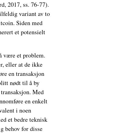
rd, 2017, ss. 76-77).
lfeldig variant av to
itcoin. Siden med
erert et potensielt
 å være et problem.
r, eller at de ikke
føre en transaksjon
tt nødt til å by
n transaksjon. Med
ennomføre en enkelt
valent i noen
med et bedre teknisk
g behov for disse