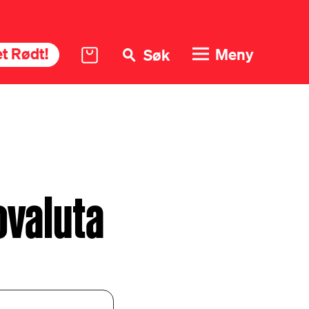
t Rødt!
Meny
Søk
ovaluta