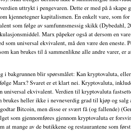
verdien uttrykt i pengevaren. Dette er med på å skape g
om kjennetegner kapitalismen. En enkelt vare, som for 
valent som følge av samfunnsmessig skikk (Dybedahl, 20
rkulasjonsmiddel. Marx påpeker også at dersom en vare
d som universal ekvivalent, må den være den eneste. 
 som kan brukes til å sammenlikne alle andre varer, er at
 i bakgrunnen blir spørsmålet: Kan kryptovaluta, eller 
ølge Marx? Svaret er et klart nei. Kryptovaluta, inklud
n universal ekvivalent. Verdien til kryptovaluta fastset
n brukes heller ikke i nevneverdig grad til kjøp og salg 
godtar Bitcoin, men disse er svært få (og fallende) (Ger
alget som gjennomføres gjennom kryptovaluta er forsvi
om at mange av de butikkene og restaurantene som først