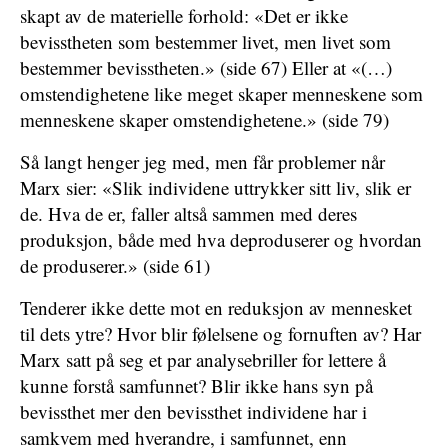
skapt av de materielle forhold: «Det er ikke
bevisstheten som bestemmer livet, men livet som
bestemmer bevisstheten.» (side 67) Eller at «(…)
omstendighetene like meget skaper menneskene som
menneskene skaper omstendighetene.» (side 79)
Så langt henger jeg med, men får problemer når
Marx sier: «Slik individene uttrykker sitt liv, slik er
de. Hva de er, faller altså sammen med deres
produksjon, både med hva deproduserer og hvordan
de produserer.» (side 61)
Tenderer ikke dette mot en reduksjon av mennesket
til dets ytre? Hvor blir følelsene og fornuften av? Har
Marx satt på seg et par analysebriller for lettere å
kunne forstå samfunnet? Blir ikke hans syn på
bevissthet mer den bevissthet individene har i
samkvem med hverandre, i samfunnet, enn