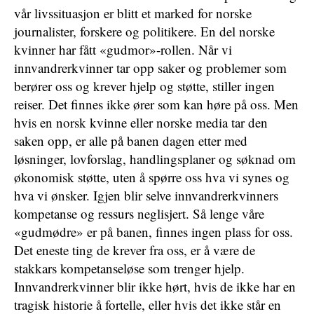
vår livssituasjon er blitt et marked for norske
journalister, forskere og politikere. En del norske
kvinner har fått «gudmor»-rollen. Når vi
innvandrerkvinner tar opp saker og problemer som
berører oss og krever hjelp og støtte, stiller ingen
reiser. Det finnes ikke ører som kan høre på oss. Men
hvis en norsk kvinne eller norske media tar den
saken opp, er alle på banen dagen etter med
løsninger, lovforslag, handlingsplaner og søknad om
økonomisk støtte, uten å spørre oss hva vi synes og
hva vi ønsker. Igjen blir selve innvandrerkvinners
kompetanse og ressurs neglisjert. Så lenge våre
«gudmødre» er på banen, finnes ingen plass for oss.
Det eneste ting de krever fra oss, er å være de
stakkars kompetanseløse som trenger hjelp.
Innvandrerkvinner blir ikke hørt, hvis de ikke har en
tragisk historie å fortelle, eller hvis det ikke står en