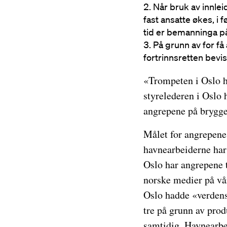
Når bruk av innlei
fast ansatte økes, i f
tid er bemanninga på
På grunn av for få 
fortrinnsretten bevi
«Trompeten i Oslo ha
styrelederen i Oslo 
angrepene på brygges
Målet for angrepene 
havnearbeiderne har t
Oslo har angrepene 
norske medier på vå
Oslo hadde «verdens
tre på grunn av prod
samtidig. Havnearbei