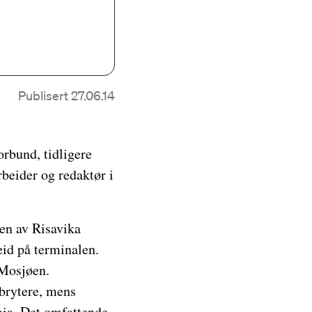
Publisert 27.06.14
orbund, tidligere
beider og redaktør i
ten av Risavika
eid på terminalen.
 Mosjøen.
ebrytere, mens
aia. Det omfattende