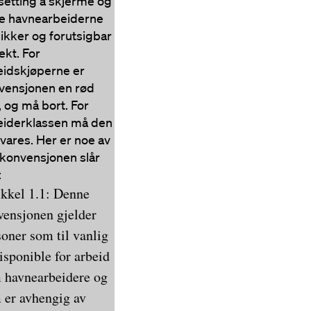
setting å skjerme og
re havnearbeiderne
sikker og forutsigbar
ekt. For
eidskjøperne er
vensjonen en rød
, og må bort. For
eiderklassen må den
svares. Her er noe av
 konvensjonen slår
:
ikkel 1.1: Denne
vensjonen gjelder
soner som til vanlig
isponible for arbeid
 havnearbeidere og
 er avhengig av