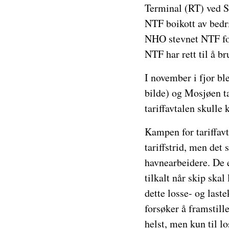
Terminal (RT) ved St
NTF boikott av bedri
NHO stevnet NTF for 
NTF har rett til å b
I november i fjor bl
bilde) og Mosjøen ta
tariffavtalen skulle
Kampen for tariffavt
tariffstrid, men det 
havnearbeidere. De er
tilkalt når skip skal
dette losse- og last
forsøker å framstill
helst, men kun til l