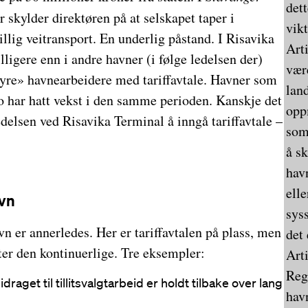
det
r skylder direktøren på at selskapet taper i
vikt
lig veitransport. En underlig påstand. I Risavika
Art
lligere enn i andre havner (i følge ledelsen der)
vær
yre» havnearbeidere med tariffavtale. Havner som
land
o har hatt vekst i den samme perioden. Kanskje det
opp
edelsen ved Risavika Terminal å inngå tariffavtale –
som 
å sk
hav
ell
avn
syss
vn er annerledes. Her er tariffavtalen på plass, men
det
ter den kontinuerlige. Tre eksempler:
Art
Reg
aget til tillitsvalgtarbeid er holdt tilbake over lang
hav