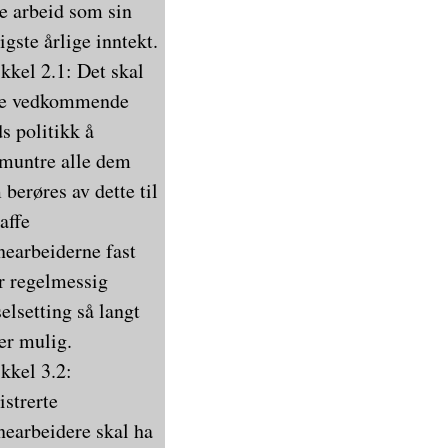
te arbeid som sin
igste årlige inntekt.
ikkel 2.1: Det skal
e vedkommende
s politikk å
muntre alle dem
berøres av dette til
affe
nearbeiderne fast
er regelmessig
elsetting så langt
 er mulig.
ikkel 3.2:
istrerte
nearbeidere skal ha