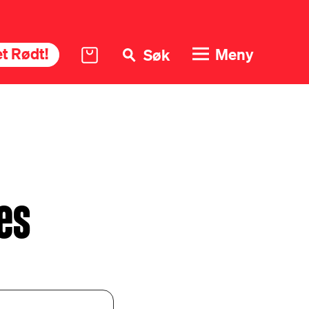
t Rødt!
Meny
Søk
es