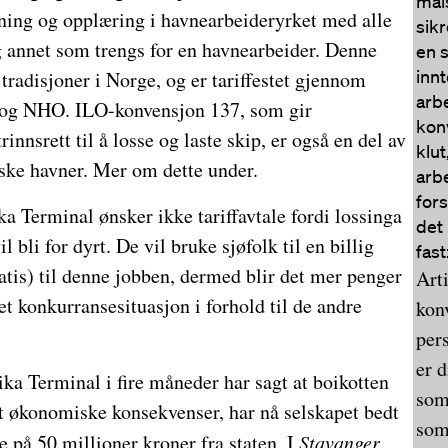
mål
nning og opplæring i havnearbeideryrket med alle
sik
g annet som trengs for en havnearbeider. Denne
en 
innt
tradisjoner i Norge, og er tariffestet gjennom
arb
og NHO. ILO-konvensjon 137, som gir
kon
innsrett til å losse og laste skip, er også en del av
klut
rske havner. Mer om dette under.
arb
for
a Terminal ønsker ikke tariffavtale fordi lossinga
det
l bli for dyrt. De vil bruke sjøfolk til en billig
fast
ratis) til denne jobben, dermed blir det mer penger
Art
et konkurransesituasjon i forhold til de andre
kon
per
er d
ka Terminal i fire måneder har sagt at boikotten
som
tt økonomiske konsekvenser, har nå selskapet bedt
som
på 50 millioner kroner fra staten. I
Stavanger