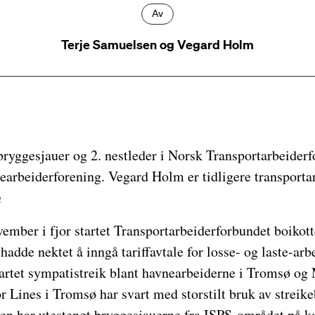
Av
Terje Samuelsen og Vegard Holm
ryggesjauer og 2. nestleder i Norsk Transportarbeiderf
arbeiderforening. Vegard Holm er tidligere transportar
n
ember i fjor startet Transportarbeiderforbundet boikot
adde nektet å inngå tariffavtale for losse- og laste-arb
artet sympatistreik blant havnearbeiderne i Tromsø og
 Lines i Tromsø har svart med storstilt bruk av streik
yen har utestengt bryggesjauerne fra ISPS-området på k