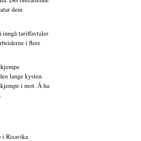
ratar dem
 inngå tariffavtaler
rbeiderne i flere
edkjempe
 den lange kysten.
å kjempe i mot. Å ha
.
 i Risavika