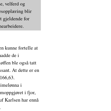
e, velferd og
esopplæring blir
rt gjeldende for
nearbeidere.
n kunne fortelle at
hadde de i
øffen ble også tatt
sant. At dette er en
 166,63.
timelønna i
omoppgjøret i fjor,
luf Karlsen har ennå
.