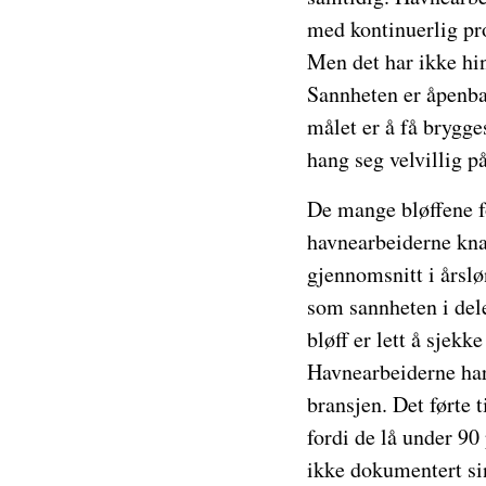
med kontinuerlig pro
Men det har ikke hi
Sannheten er åpenbar
målet er å få brygge
hang seg velvillig p
De mange bløffene fo
havnearbeiderne knap
gjennomsnitt i årslø
som sannheten i dele
bløff er lett å sjek
Havnearbeiderne har 
bransjen. Det førte 
fordi de lå under 90
ikke dokumentert si