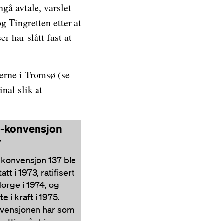
gå avtale, varslet
g Tingretten etter at
r har slått fast at
derne i Tromsø (se
nal slik at
O-konvensjon
7
-konvensjon 137 ble
att i 1973, ratifisert
Norge i 1974, og
te i kraft i 1975.
vensjonen har som