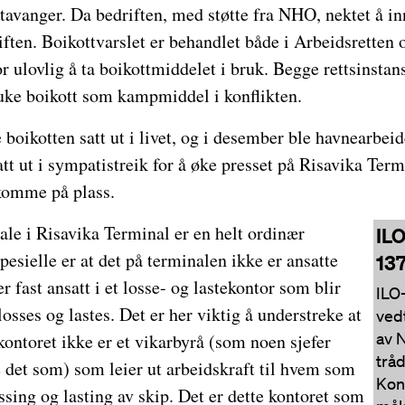
avanger. Da bedriften, med støtte fra NHO, nektet å inn
ften. Boikottvarslet er behandlet både i Arbeidsretten o
ulovlig å ta boikottmiddelet i bruk. Begge rettsinstanse
ruke boikott som kampmiddel i konflikten.
e boikotten satt ut i livet, og i desember ble havnearbei
tt ut i sympatistreik for å øke presset på Risavika Termi
 komme på plass.
ale i Risavika Terminal er en helt ordinær
IL
spesielle er at det på terminalen ikke er ansatte
13
 fast ansatt i et losse- og lastekontor som blir
ILO
 losses og lastes. Det er her viktig å understreke at
vedt
av 
ekontoret ikke er et vikarbyrå (som noen sjefer
tråd
e det som) som leier ut arbeidskraft til hvem som
Kon
ossing og lasting av skip. Det er dette kontoret som