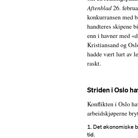
Aftenblad
26. februa
konkurransen med bil
handteres skipene bi
enn i havner med «d
Kristiansand og Osl
hadde vært lurt av l
raskt.
Striden i Oslo h
Konflikten i Oslo ha
arbeidskjøperne bry
Det økonomiske bidr
tid.