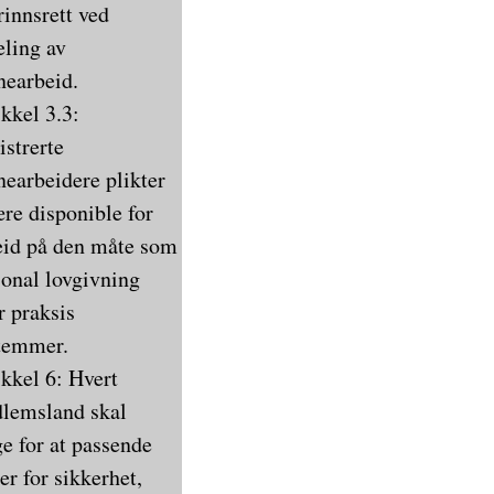
rinnsrett ved
eling av
nearbeid.
ikkel 3.3:
istrerte
nearbeidere plikter
ære disponible for
eid på den måte som
jonal lovgivning
r praksis
temmer.
ikkel 6: Hvert
lemsland skal
ge for at passende
er for sikkerhet,