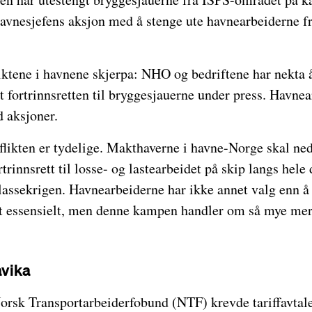
havnesjefens aksjon med å stenge ute havnearbeiderne f
liktene i havnene skjerpa: NHO og bedriftene har nekta å
t fortrinnsretten til bryggesjauerne under press. Havnea
 aksjoner.
flikten er tydelige. Makthaverne i havne-Norge skal n
trinnsrett til losse- og lastearbeidet på skip langs hele
klassekrigen. Havnearbeiderne har ikke annet valg enn 
elt essensielt, men denne kampen handler om så mye mer
vika
orsk Transportarbeiderfobund (NTF) krevde tariffavtale