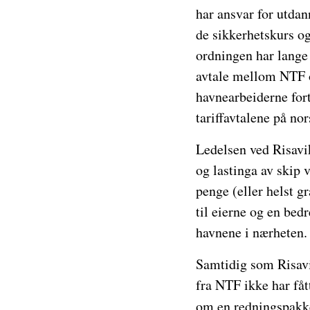
har ansvar for utda
de sikkerhetskurs o
ordningen har lange 
avtale mellom NTF 
havnearbeiderne fortr
tariffavtalene på no
Ledelsen ved Risavik
og lastinga av skip vi
penge (eller helst g
til eierne og en bedr
havnene i nærheten.
Samtidig som Risavi
fra NTF ikke har få
om en redningspakke 