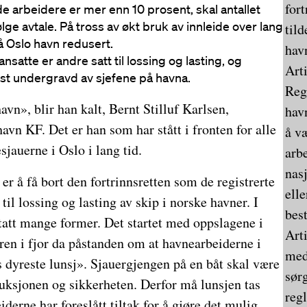
fort
de arbeidere er mer enn 10 prosent, skal antallet
ølge avtale. På tross av økt bruk av innleide over lang
tild
 Oslo havn redusert.
hav
ansatte er andre satt til lossing og lasting, og
Art
sst undergravd av sjefene på havna.
Reg
vn», blir han kalt, Bernt Stilluf Karlsen,
hav
havn KF. Det er han som har stått i fronten for alle
å v
jauerne i Oslo i lang tid.
arb
nas
er å få bort den fortrinnsretten som de registrerte
elle
il lossing og lasting av skip i norske havner. I
bes
tatt mange former. Det startet med oppslagene i
Art
ren i fjor da påstanden om at havnearbeiderne i
med
 dyreste lunsj». Sjauergjengen på en båt skal være
sør
uksjonen og sikkerheten. Derfor må lunsjen tas
regl
derne har foreslått tiltak for å gjøre det mulig