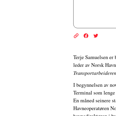
Terje Samuelsen er b
leder av Norsk Havne
Transportarbeidere
I begynnelsen av nov
Terminal som lenge h
En måned seinere st
Havneoperatøren Nor
havnedirektøren i b