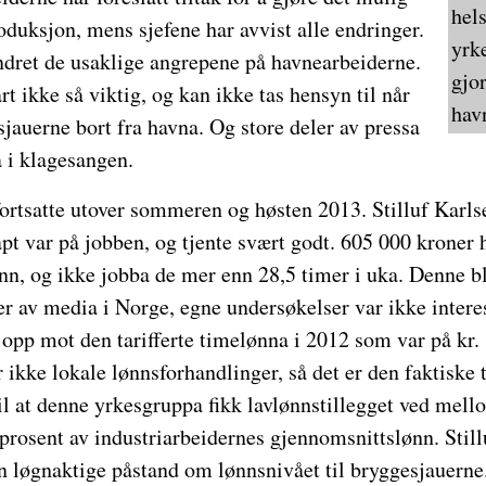
hels
duksjon, mens sjefene har avvist alle endringer.
yrk
ndret de usaklige angrepene på havnearbeiderne.
gjo
t ikke så viktig, og kan ikke tas hensyn til når
hav
sjauerne bort fra havna. Og store deler av pressa
å i klagesangen.
rtsatte utover sommeren og høsten 2013. Stilluf Karlse
t var på jobben, og tjente svært godt. 605 000 kroner 
nn, og ikke jobba de mer enn 28,5 timer i uka. Denne bl
r av media i Norge, egne undersøkelser var ikke interes
ke opp mot den tarifferte timelønna i 2012 som var på kr.
ikke lokale lønnsforhandlinger, så det er den faktiske 
til at denne yrkesgruppa fikk lavlønnstillegget ved mell
 prosent av industriarbeidernes gjennomsnittslønn. Stil
n løgnaktige påstand om lønnsnivået til bryggesjauerne