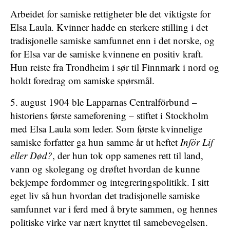
Arbeidet for samiske rettigheter ble det viktigste for
Elsa Laula. Kvinner hadde en sterkere stilling i det
tradisjonelle samiske samfunnet enn i det norske, og
for Elsa var de samiske kvinnene en positiv kraft.
Hun reiste fra Trondheim i sør til Finnmark i nord og
holdt foredrag om samiske spørsmål.
5. august 1904 ble Lapparnas Centralförbund –
historiens første sameforening – stiftet i Stockholm
med Elsa Laula som leder. Som første kvinnelige
samiske forfatter ga hun samme år ut heftet
Inför Lif
eller Død?
, der hun tok opp samenes rett til land,
vann og skolegang og drøftet hvordan de kunne
bekjempe fordommer og integreringspolitikk. I sitt
eget liv så hun hvordan det tradisjonelle samiske
samfunnet var i ferd med å bryte sammen, og hennes
politiske virke var nært knyttet til samebevegelsen.