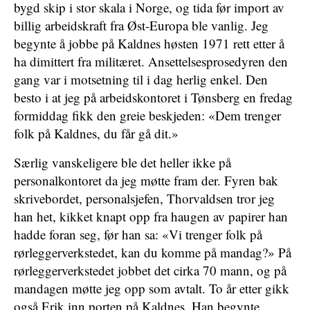
bygd skip i stor skala i Norge, og tida før import av
billig arbeidskraft­ fra Øst-Europa ble vanlig. Jeg
begynte å jobbe på Kaldnes høsten 1971 rett etter å
ha dimittert fra militæret. Ansettelsesprosedyren den
gang var i motsetning til i dag herlig enkel. Den
besto i at jeg på arbeidskontoret i Tønsberg en fredag
formiddag fikk den greie beskjeden: «Dem trenger
folk på Kaldnes, du får gå dit.»
Særlig vanskeligere ble det heller ikke på
personalkontoret da jeg møtte fram der. Fyren bak
skrivebordet, personalsjefen, Thorvaldsen tror jeg
han het, kikket knapt opp fra haugen av papirer han
hadde foran seg, før han sa: «Vi trenger folk på
rørleggerverkstedet, kan du komme på mandag?» På
rørleggerverkstedet jobbet det cirka 70 mann, og på
mandagen møtte jeg opp som avtalt. To år etter gikk
også Erik inn porten på Kaldnes. Han begynte