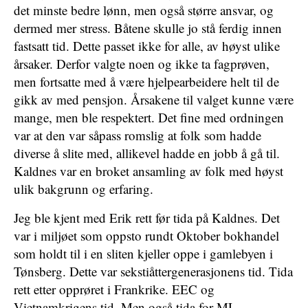
det minste bedre lønn, men også større ansvar, og
dermed mer stress. Båtene skulle jo stå ferdig innen
fastsatt tid. Dette passet ikke for alle, av høyst ulike
årsaker. Derfor valgte noen og ikke ta fagprøven,
men fortsatte med å være hjelpearbeidere helt til de
gikk av med pensjon. Årsakene til valget kunne være
mange, men ble respektert. Det fine med ordningen
var at den var såpass romslig at folk som hadde
diverse å slite med, allikevel hadde en jobb å gå til.
Kaldnes var en broket ansamling av folk med høyst
ulik bakgrunn og erfaring.
Jeg ble kjent med Erik rett før tida på Kaldnes. Det
var i miljøet som oppsto rundt Oktober bokhandel
som holdt til i en sliten kjeller oppe i gamlebyen i
Tønsberg. Dette var sekstiåttergenerasjonens tid. Tida
rett etter opprøret i Frankrike. EEC og
Vietnamkrigens tid. Men også tida for ML-