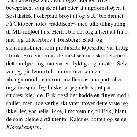
bevegelsen, som skjøt fart etter at ungdomsfløyen i
Sosialistisk Folkeparti brøyt ut og SUF ble dannet.
På Oktober holdt «raddisene» med ulik tilknytning
til ML-miljøet hus. Herfra ble det organisert alt fra 1.
mai tog til leserbrev i Tønsbergs Blad, og
stensilmaskinen som produserte løpesedler var flittig
i bruk. Erik var en av de mest sentrale skikkelsene i
dette miljøet, og han var en dyktig organisator. Selv
var jeg på denne tida innom mer som en
«hangaround» enn som medlem av noe parti eller
organisasjon. Jeg husker at jeg deltok i et par
studiesirkler, der Erik også der hadde en finger med i
spillet, men noe særlig aktivitet utover dette viste jeg
ikke. Jeg var heller ikke, i motsetning til Erik, blant
de som pleide å stå utenfor Kaldnes-porten og selge
Klassekampen
.