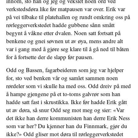
innom, sto han og jeg og vekslet noen ord ved
verkstedsdøra like før matpausen var over. Erik var
på vei tilbake til platehallen og rundt omkring oss på
rørleggerverkstedet hadde gubbene sånn smått
begynt å våkne etter dvalen. Noen satt fortsatt på
benkene og gnei søvnen ut av øya, mens andre alt
var i gang med å gjøre seg klare til å gå ned til båten
for å fortsette der de slapp før pausen.
Odd og Bassen, fagarbeideren som jeg var hjelper
for, sto ved benken vår og samlet sammen noen
rørdeler som vi skulle ha med oss. Odd dreiv på med
å hampe gjengene på et to-toms galvrør som han
hadde satt fast i skrustikka. Ikke før hadde Erik gått
ut av døra, så snur Odd seg mot meg og sier: «Var
det ikke han derre kommunisten han derre Erik Ness
som var her? Du kjenner han du Finnmark, gjør du
ikke?» Odd gliser mot døra til rørleggerverkstedet