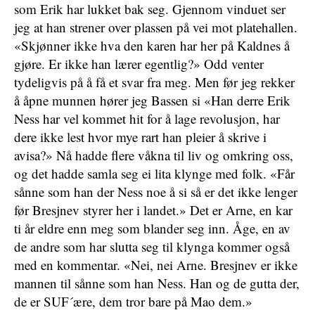
som Erik har lukket bak seg. Gjennom vinduet ser
jeg at han strener over plassen på vei mot platehallen.
«Skjønner ikke hva den karen har her på Kaldnes å
gjøre. Er ikke han lærer egentlig?» Odd venter
tydeligvis på å få et svar fra meg. Men før jeg rekker
å åpne munnen hører jeg Bassen si «Han derre Erik
Ness har vel kommet hit for å lage revolusjon, har
dere ikke lest hvor mye rart han pleier å skrive i
avisa?» Nå hadde flere våkna til liv og omkring oss,
og det hadde samla seg ei lita klynge med folk. «Får
sånne som han der Ness noe å si så er det ikke lenger
før Bresjnev styrer her i landet.» Det er Arne, en kar
ti år eldre enn meg som blander seg inn. Åge, en av
de andre som har slutta seg til klynga kommer også
med en kommentar. «Nei, nei Arne. Bresjnev er ikke
mannen til sånne som han Ness. Han og de gutta der,
de er SUF´ære, dem tror bare på Mao dem.»