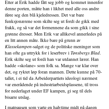
Etter at Erik hadde fått seg jobb og kommet innenfor
denne porten, måtte han i likhet med alle oss andre
iføre seg den blå kjeledressen. Det var bare
funksjonærene som skilte seg ut fordi de gikk med
frakk, og så var det formennene da som gikk i sine
grønne dresser. Men Erik var allikevel annerledes på
en litt annen måte. Ikke bare på grunn av
Klassekampen
-salget og de politiske meninger som
han ofte ga uttrykk for i leserbrev i
Tønsbergs Blad
.
Erik skilte seg ut fordi han var utdannet lærer. Han
hadde «skolane» som folk sa. Mange var klar over
det, og ryktet løp foran mannen. Dette kunne på 70-
tallet, i ei tid da Arbeiderpartiets ideologi nærmest
var enerådende på industriarbeidsplassene, til tross
for nederlaget under EF kampen, gi seg til dels
bisarre utslag.
I matpausen som varte en halvtime midt på dagen