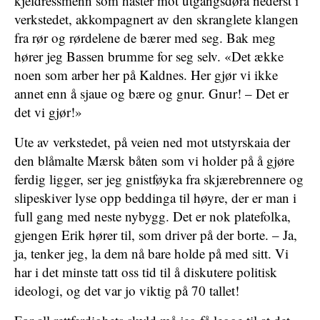
kjeldressmenn som haster mot utgangsdøra nederst i
verkstedet, akkompagnert av den skranglete klangen
fra rør og rørdelene de bærer med seg. Bak meg
hører jeg Bassen brumme for seg selv. «Det ække
noen som arber her på Kaldnes. Her gjør vi ikke
annet enn å sjaue og bære og gnur. Gnur! – Det er
det vi gjør!»
Ute av verkstedet, på veien ned mot utstyrskaia der
den blåmalte Mærsk båten som vi holder på å gjøre
ferdig ligger, ser jeg gnistføyka fra skjærebrennere og
slipeskiver lyse opp beddinga til høyre, der er man i
full gang med neste nybygg. Det er nok platefolka,
gjengen Erik hører til, som driver på der borte. – Ja,
ja, tenker jeg, la dem nå bare holde på med sitt. Vi
har i det minste tatt oss tid til å diskutere politisk
ideologi, og det var jo viktig på 70 tallet!