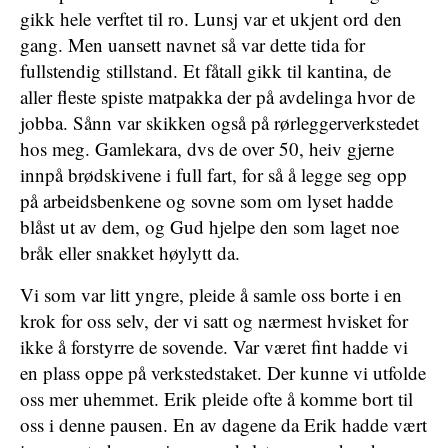
gikk hele verftet til ro. Lunsj var et ukjent ord den
gang. Men uansett navnet så var dette tida for
fullstendig stillstand. Et fåtall gikk til kantina, de
aller fleste spiste matpakka der på avdelinga hvor de
jobba. Sånn var skikken også på rørleggerverkstedet
hos meg. Gamlekara, dvs de over 50, heiv gjerne
innpå brødskivene i full fart, for så å legge seg opp
på arbeidsbenkene og sovne som om lyset hadde
blåst ut av dem, og Gud hjelpe den som laget noe
bråk eller snakket høylytt da.
Vi som var litt yngre, pleide å samle oss borte i en
krok for oss selv, der vi satt og nærmest hvisket for
ikke å forstyrre de sovende. Var været fint hadde vi
en plass oppe på verkstedstaket. Der kunne vi utfolde
oss mer uhemmet. Erik pleide ofte å komme bort til
oss i denne pausen. En av dagene da Erik hadde vært