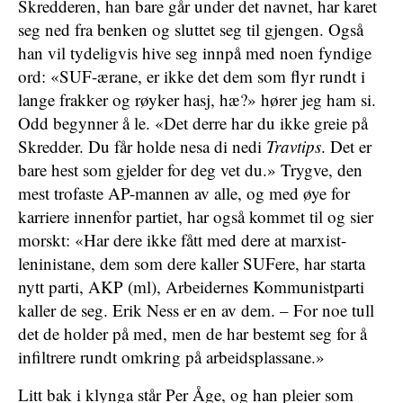
Skredderen, han bare går under det navnet, har karet
seg ned fra benken og sluttet seg til gjengen. Også
han vil tydeligvis hive seg innpå med noen fyndige
ord: «SUF-ærane, er ikke det dem som flyr rundt i
lange frakker og røyker hasj, hæ?» hører jeg ham si.
Odd begynner å le. «Det derre har du ikke greie på
Skredder. Du får holde nesa di nedi
Travtips
. Det er
bare hest som gjelder for deg vet du.» Trygve, den
mest trofaste AP-mannen av alle, og med øye for
karriere innenfor partiet, har også kommet til og sier
morskt: «Har dere ikke fått med dere at marxist-
leninistane, dem som dere kaller SUFere, har starta
nytt parti, AKP (ml), Arbeidernes Kommunistparti
kaller de seg. Erik Ness er en av dem. – For noe tull
det de holder på med, men de har bestemt seg for å
infiltrere rundt omkring på arbeidsplassane.»
Litt bak i klynga står Per Åge, og han pleier som