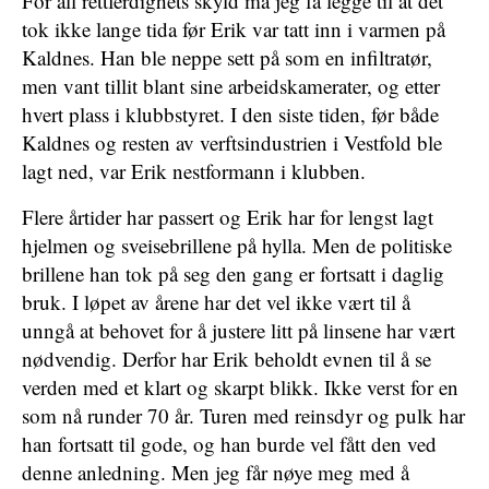
For all rettferdighets skyld må jeg få legge til at det
tok ikke lange tida før Erik var tatt inn i varmen på
Kaldnes. Han ble neppe sett på som en infiltratør,
men vant tillit blant sine arbeidskamerater, og etter
hvert plass i klubbstyret. I den siste tiden, før både
Kaldnes og resten av verftsindustrien i Vestfold ble
lagt ned, var Erik nestformann i klubben.
Flere årtider har passert og Erik har for lengst lagt
hjelmen og sveisebrillene på hylla. Men de politiske
brillene han tok på seg den gang er fortsatt i daglig
bruk. I løpet av årene har det vel ikke vært til å
unngå at behovet for å justere litt på linsene har vært
nødvendig. Derfor har Erik beholdt evnen til å se
verden med et klart og skarpt blikk. Ikke verst for en
som nå runder 70 år. Turen med reinsdyr og pulk har
han fortsatt til gode, og han burde vel fått den ved
denne anledning. Men jeg får nøye meg med å