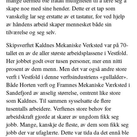
mange dermed ble fratatt muligheten til å lære seg å
skape noe med sine hender. Dette er et tap som
vanskelig lar seg erstatte av et tastatur, for ved hjelp
av håndens arbeid skaper mennesket både sin
tilværelse og seg selv.
Skipsverftet Kaldnes Mekaniske Verksted var på 70-
tallet en av de aller største arbeidsplassene i Vestfold.
Her jobbet godt over tusen personer, mer enn nitti
prosent av dem menn. Men det var også andre store
verft i Vestfold i denne verftsindustriens «gullalder».
Både Horten verft og Framnes Mekaniske Værksted i
Sandefjord av anselig størrelse, omtrent like store
som Kaldnes. Til sammen sysselsatte de flere
tusentalls arbeidere. Verftenes store behov for
arbeidskraft gjorde at skarer av ungdom fikk seg
jobb. Mange, kanskje de fleste, av dem som fikk seg
jobb der var ufaglærte. Dette var tida da det ennå ble