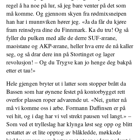
regel å ha noe på lur, så jeg bare venter på det som
må komme. Og gjennom skyen fra rødmixsneipen
han har i munnviken hører jeg. «Ja da får du kjøre
fram reinsdyra dine du Finnmark. Ka du tru! Og så
fyller du pulken med alle de derre SUF-ærane,
maoistane og AKP-ærane, heller hva erre de nå kaller
seg, og så drar dere inn på Stortinget og lager
revolusjon! – Og du Trygve kan jo henge deg bakpå
etter et tau!»
Hele gjengen bryter ut i latter som stopper brått da
Bassen som har øynene festet på kontorbygget rett
overfor plassen roper advarende ut. «Nei, gutter nå
må vi komme oss i arbe. Formann Daffinsen er på
vei hit, og i dag har vi vel strekt pausen vel langt.» –
Som ved et trylleslag har klynga løst seg opp og blitt
erstattet av et lite opptog av blåkledde, møkkede