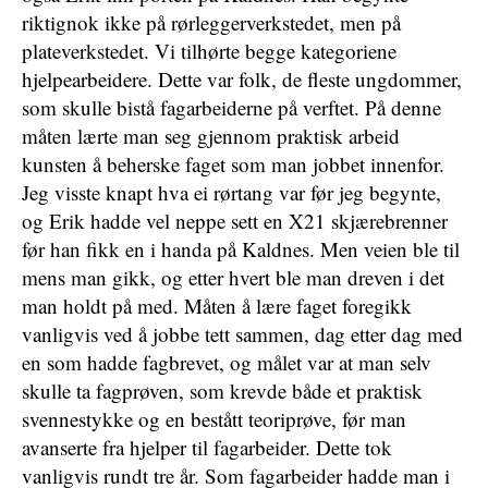
riktignok ikke på rørleggerverkstedet, men på
plateverkstedet. Vi tilhørte begge kategoriene
hjelpearbeidere. Dette var folk, de fleste ungdommer,
som skulle bistå fagarbeiderne på verftet. På denne
måten lærte man seg gjennom praktisk arbeid
kunsten å beherske faget som man jobbet innenfor.
Jeg visste knapt hva ei rørtang var før jeg begynte,
og Erik hadde vel neppe sett en X21 skjærebrenner
før han fikk en i handa på Kaldnes. Men veien ble til
mens man gikk, og etter hvert ble man dreven i det
man holdt på med. Måten å lære faget foregikk
vanligvis ved å jobbe tett sammen, dag etter dag med
en som hadde fagbrevet, og målet var at man selv
skulle ta fagprøven, som krevde både et praktisk
svennestykke og en bestått teoriprøve, før man
avanserte fra hjelper til fagarbeider. Dette tok
vanligvis rundt tre år. Som fagarbeider hadde man i