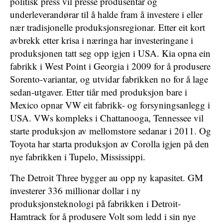
politisk press vil presse produsentar og
underleverandørar til å halde fram å investere i eller
nær tradisjonelle produksjonsregionar. Etter eit kort
avbrekk etter krisa i næringa har investeringane i
produksjonen tatt seg opp igjen i USA. Kia opna ein
fabrikk i West Point i Georgia i 2009 for å produsere
Sorento-variantar, og utvidar fabrikken no for å lage
sedan-utgaver. Etter tiår med produksjon bare i
Mexico opnar VW eit fabrikk- og forsyningsanlegg i
USA. VWs kompleks i Chattanooga, Tennessee vil
starte produksjon av mellomstore sedanar i 2011. Og
Toyota har starta produksjon av Corolla igjen på den
nye fabrikken i Tupelo, Mississippi.
The Detroit Three bygger au opp ny kapasitet. GM
investerer 336 millionar dollar i ny
produksjonsteknologi på fabrikken i Detroit-
Hamtrack for å produsere Volt som ledd i sin nye