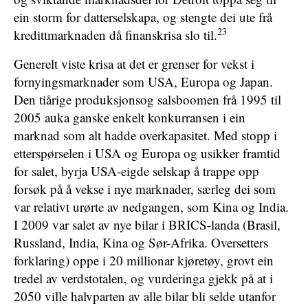
ein storm for datterselskapa, og stengte dei ute frå
23
kredittmarknaden då finanskrisa slo til.
Generelt viste krisa at det er grenser for vekst i
fornyingsmarknader som USA, Europa og Japan.
Den tiårige produksjonsog salsboomen frå 1995 til
2005 auka ganske enkelt konkurransen i ein
marknad som alt hadde overkapasitet. Med stopp i
etterspørselen i USA og Europa og usikker framtid
for salet, byrja USA-eigde selskap å trappe opp
forsøk på å vekse i nye marknader, særleg dei som
var relativt urørte av nedgangen, som Kina og India.
I 2009 var salet av nye bilar i BRICS-landa (Brasil,
Russland, India, Kina og Sør-Afrika. Oversetters
forklaring) oppe i 20 millionar kjøretøy, grovt ein
tredel av verdstotalen, og vurderinga gjekk på at i
2050 ville halvparten av alle bilar bli selde utanfor