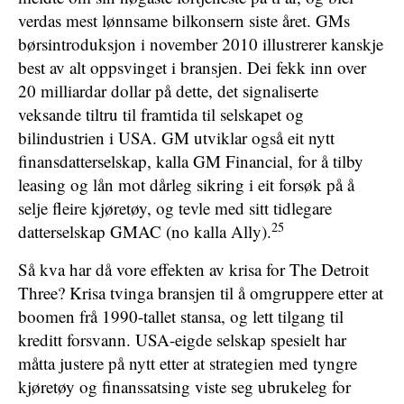
verdas mest lønnsame bilkonsern siste året. GMs
børsintroduksjon i november 2010 illustrerer kanskje
best av alt oppsvinget i bransjen. Dei fekk inn over
20 milliardar dollar på dette, det signaliserte
veksande tiltru til framtida til selskapet og
bilindustrien i USA. GM utviklar også eit nytt
finansdatterselskap, kalla GM Financial, for å tilby
leasing og lån mot dårleg sikring i eit forsøk på å
selje fleire kjøretøy, og tevle med sitt tidlegare
25
datterselskap GMAC (no kalla Ally).
Så kva har då vore effekten av krisa for The Detroit
Three? Krisa tvinga bransjen til å omgruppere etter at
boomen frå 1990-tallet stansa, og lett tilgang til
kreditt forsvann. USA-eigde selskap spesielt har
måtta justere på nytt etter at strategien med tyngre
kjøretøy og finanssatsing viste seg ubrukeleg for