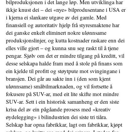
bilproduksjonen i det lange løp. Men utviklinga har
ikkje knust dei – dei «nye» bilprodusentane i USA er
i kjerna ei slankare utgave av dei gamle. Med
finansiell og autoritativ hjelp frå styresmaktene har
dei ganske enkelt eliminert nokre ulønnsame
produksjonslinjer, og kutta kostnader raskare enn dei
elles ville gjort – og kunna snu seg raskt til å tjene
pengar. Sjølv om det er mindre tilgang på kreditt, vil
desse selskapa halde fram med å stole på finans som
ein kjelde til profitt og støytpute mot svingingane i
bransjen. Dei går au sakte inn i (den som kjent
ulønnsame) småbilmarknaden, og vil fortsette å
fokusere på SUV-ar, med eit lite skifte mot mindre
SUV-ar. Sett i ein historisk samanheng er den siste
krisa del av ein pågåande prosess med «kreativ
øydelegging» i bilindustrien dei siste tri tiåra.
Selskap har opna fabrikkar, lagt om fabrikkar, kjøpt