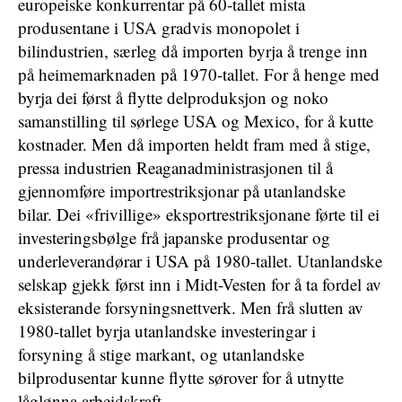
europeiske konkurrentar på 60-tallet mista
produsentane i USA gradvis monopolet i
bilindustrien, særleg då importen byrja å trenge inn
på heimemarknaden på 1970-tallet. For å henge med
byrja dei først å flytte delproduksjon og noko
samanstilling til sørlege USA og Mexico, for å kutte
kostnader. Men då importen heldt fram med å stige,
pressa industrien Reaganadministrasjonen til å
gjennomføre importrestriksjonar på utanlandske
bilar. Dei «frivillige» eksportrestriksjonane førte til ei
investeringsbølge frå japanske produsentar og
underleverandørar i USA på 1980-tallet. Utanlandske
selskap gjekk først inn i Midt-Vesten for å ta fordel av
eksisterande forsyningsnettverk. Men frå slutten av
1980-tallet byrja utanlandske investeringar i
forsyning å stige markant, og utanlandske
bilprodusentar kunne flytte sørover for å utnytte
låglønna arbeidskraft.