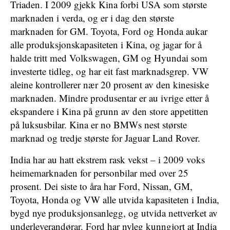
Triaden. I 2009 gjekk Kina forbi USA som største
marknaden i verda, og er i dag den største
marknaden for GM. Toyota, Ford og Honda aukar
alle produksjonskapasiteten i Kina, og jagar for å
halde tritt med Volkswagen, GM og Hyundai som
investerte tidleg, og har eit fast marknadsgrep. VW
aleine kontrollerer nær 20 prosent av den kinesiske
marknaden. Mindre produsentar er au ivrige etter å
ekspandere i Kina på grunn av den store appetitten
på luksusbilar. Kina er no BMWs nest største
marknad og tredje største for Jaguar Land Rover.
India har au hatt ekstrem rask vekst – i 2009 voks
heimemarknaden for personbilar med over 25
prosent. Dei siste to åra har Ford, Nissan, GM,
Toyota, Honda og VW alle utvida kapasiteten i India,
bygd nye produksjonsanlegg, og utvida nettverket av
underleverandørar. Ford har nyleg kunngjort at India