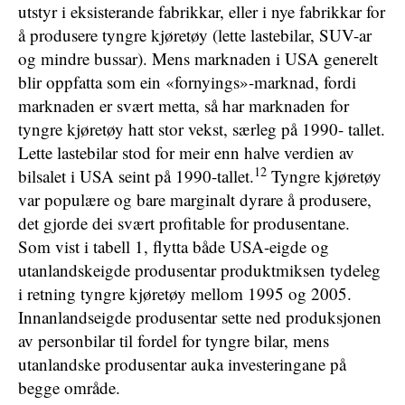
utstyr i eksisterande fabrikkar, eller i nye fabrikkar for
å produsere tyngre kjøretøy (lette lastebilar, SUV-ar
og mindre bussar). Mens marknaden i USA generelt
blir oppfatta som ein «fornyings»-marknad, fordi
marknaden er svært metta, så har marknaden for
tyngre kjøretøy hatt stor vekst, særleg på 1990- tallet.
Lette lastebilar stod for meir enn halve verdien av
12
bilsalet i USA seint på 1990-tallet.
Tyngre kjøretøy
var populære og bare marginalt dyrare å produsere,
det gjorde dei svært profitable for produsentane.
Som vist i tabell 1, flytta både USA-eigde og
utanlandskeigde produsentar produktmiksen tydeleg
i retning tyngre kjøretøy mellom 1995 og 2005.
Innanlandseigde produsentar sette ned produksjonen
av personbilar til fordel for tyngre bilar, mens
utanlandske produsentar auka investeringane på
begge område.