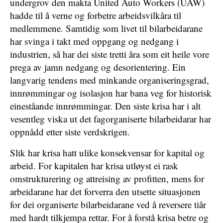
undergrov den makta United Auto Workers (UAW)
hadde til å verne og forbetre arbeidsvilkåra til
medlemmene. Samtidig som livet til bilarbeidarane
har svinga i takt med oppgang og nedgang i
industrien, så har dei siste tretti åra som eit heile vore
prega av jamn nedgang og desorientering. Ein
langvarig tendens med minkande organiseringsgrad,
innrømmingar og isolasjon har bana veg for historisk
eineståande innrømmingar. Den siste krisa har i alt
vesentleg viska ut det fagorganiserte bilarbeidarar har
oppnådd etter siste verdskrigen.
Slik har krisa hatt ulike konsekvensar for kapital og
arbeid. For kapitalen har krisa utløyst ei rask
omstrukturering og attreising av profitten, mens for
arbeidarane har det forverra den utsette situasjonen
for dei organiserte bilarbeidarane ved å reversere tiår
med hardt tilkjempa rettar. For å forstå krisa betre og