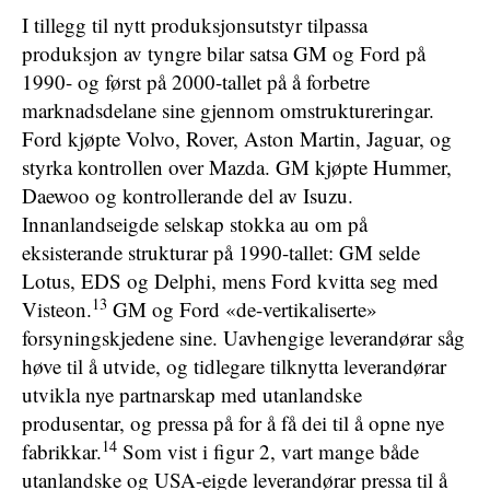
I tillegg til nytt produksjonsutstyr tilpassa
produksjon av tyngre bilar satsa GM og Ford på
1990- og først på 2000-tallet på å forbetre
marknadsdelane sine gjennom omstruktureringar.
Ford kjøpte Volvo, Rover, Aston Martin, Jaguar, og
styrka kontrollen over Mazda. GM kjøpte Hummer,
Daewoo og kontrollerande del av Isuzu.
Innanlandseigde selskap stokka au om på
eksisterande strukturar på 1990-tallet: GM selde
Lotus, EDS og Delphi, mens Ford kvitta seg med
13
Visteon.
GM og Ford «de-vertikaliserte»
forsyningskjedene sine. Uavhengige leverandørar såg
høve til å utvide, og tidlegare tilknytta leverandørar
utvikla nye partnarskap med utanlandske
produsentar, og pressa på for å få dei til å opne nye
14
fabrikkar.
Som vist i figur 2, vart mange både
utanlandske og USA-eigde leverandørar pressa til å