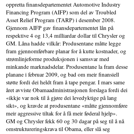
oppretta finansdepartementet Automotive Industry
Financing Program (AIFP) som del av Troubled
Asset Relief Program (TARP) i desember 2008.
Gjennom AIFP gav finansdepartementet lån på
respektive 4 og 13,4 milliardar dollar til Chrysler og
GM. Låna hadde vilkår: Produsentane måtte legge
fram gjennomførbare planar for å kutte kostnader, og
strømlinjeforme produksjonen i samsvar med
minkande marknadsdelar. Produsentane la fram desse
planane i februar 2009, og bad om meir finansiell
støtte fordi dei heldt fram å tape pengar. I mars same
året avviste Obamaadministrasjonen forslaga fordi dei
«ikkje var nok til å gjøre dei levedyktige på lang
sikt», og kravde at produsentane «måtte gjennomføre
meir aggressive tiltak for å få meir føderal hjelp».
GM og Chrysler fekk 60 og 30 dagar på seg til å nå
omstruktureringskrava til Obama, eller slå seg