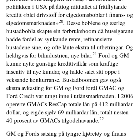
politikken i USA på åttiog nittitallet at frittflytande
kreditt «blei drivstoff for eigedomsboblar i finans- og
20
eigedomsmarknaden»
. Desse boblene og særleg
bustadbobla skapte ein forbruksboom då huseigarane
hadde fordel av synkande rente, refinansierte
bustadene sine, og ofte lånte ekstra til utbetringar. Og
21
heldigvis for bilindustrien, nye bilar.
Ford og GM
kunne nytte gunstige kredittvilkår som kraftige
insentiv til nye kundar, og halde salet sitt oppe i
veksande konkurranse. Bustadboomen gav også
ekstra avkasting for GM og Ford fordi GMAC og
Ford Credit var tungt inne i utlånsmarknaden. I 2006
opererte GMACs ResCap totale lån på 412 milliardar
dollar, og eigde sjølv 69 milliardar lån, totalt nesten
22
40 prosent av GMACs tilgodehavande.
GM og Fords satsing på tyngre kjøretøy og finans