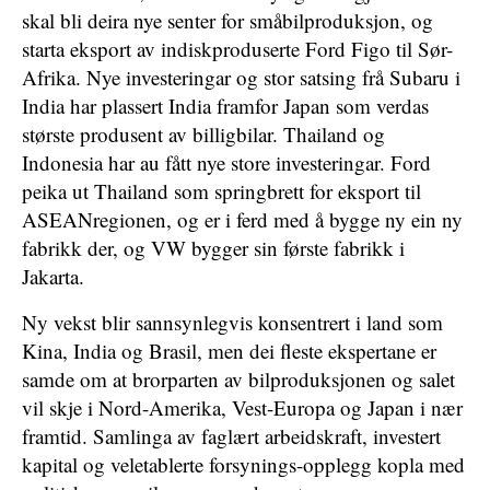
skal bli deira nye senter for småbilproduksjon, og
starta eksport av indiskproduserte Ford Figo til Sør-
Afrika. Nye investeringar og stor satsing frå Subaru i
India har plassert India framfor Japan som verdas
største produsent av billigbilar. Thailand og
Indonesia har au fått nye store investeringar. Ford
peika ut Thailand som springbrett for eksport til
ASEANregionen, og er i ferd med å bygge ny ein ny
fabrikk der, og VW bygger sin første fabrikk i
Jakarta.
Ny vekst blir sannsynlegvis konsentrert i land som
Kina, India og Brasil, men dei fleste ekspertane er
samde om at brorparten av bilproduksjonen og salet
vil skje i Nord-Amerika, Vest-Europa og Japan i nær
framtid. Samlinga av faglært arbeidskraft, investert
kapital og veletablerte forsynings-opplegg kopla med