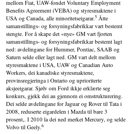
mellom Fiat, UAW-fondet Voluntary Employment
Benefits Agreement (VEBA) og styresmaktene i
5
USA og Canada, alle minoritetseigarar.
Åtte
samanstillings- og forsyningsfabrikkar vart bestemt
stengte. For å skape det «nye» GM vart fjorten
samanstillings- og forsyningsfabrikkar bestemt lagt
ned: avdelingane for Hummer, Pontiac, SAAB og
Saturn selde eller lagt ned. GM vart delt mellom
styresmaktene i USA, UAW og Canadian Auto
Workers, dei kanadiske styresmaktene,
provinsregjeringa i Ontario og uprioriterte
aksjeeigarar. Sjølv om Ford ikkje erklærte seg
konkurs, gjekk dei au gjennom ei omstrukturering.
Dei selde avdelingane for Jaguar og Rover til Tata i
2008, reduserte eigardelen i Mazda til bare 3
prosent,. I 2010 la dei ned merket Mercury, og selde
6
Volvo til Geely.