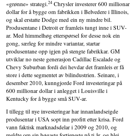
24
«grønne» strategi.
Chrysler investerer 600 millionar
dollar for å bygge om fabrikken i Belvedere i Illinois,
og skal erstatte Dodge med ein ny mindre bil.
Produsentane i Detroit er framleis tungt inne i SUV-
ar. Med himmelhøg etterspørsel for desse nok ein
gong, særleg for mindre variantar, startar
produsentane opp igjen på stengte fabrikkar. GM
utviklar no neste generasjon Cadillac Escalade og
Chevy Suburban fordi dei hevdar det framleis er få
store i dette segmentet av bilindustrien. Seinare, i
desember 2010, kunngjorde Ford investeringar på
600 millionar dollar i anlegget i Louisville i
Kentucky for å bygge små SUV-ar.
I tillegg til nye investeringar har innanlandseigde
produsentar i USA sopt inn profitt etter krisa. Ford
vann faktisk marknadsdelar i 2009 og 2010, og
meldte om sin høgaste fortjeneste på ti år, og blei