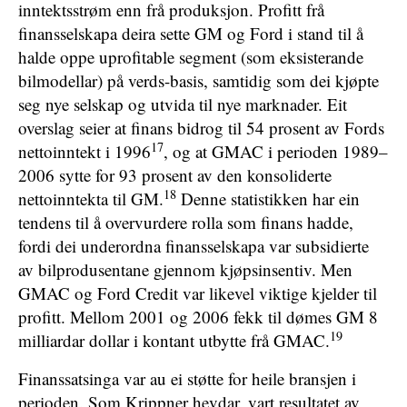
inntektsstrøm enn frå produksjon. Profitt frå
finansselskapa deira sette GM og Ford i stand til å
halde oppe uprofitable segment (som eksisterande
bilmodellar) på verds-basis, samtidig som dei kjøpte
seg nye selskap og utvida til nye marknader. Eit
overslag seier at finans bidrog til 54 prosent av Fords
17
nettoinntekt i 1996
, og at GMAC i perioden 1989–
2006 sytte for 93 prosent av den konsoliderte
18
nettoinntekta til GM.
Denne statistikken har ein
tendens til å overvurdere rolla som finans hadde,
fordi dei underordna finansselskapa var subsidierte
av bilprodusentane gjennom kjøpsinsentiv. Men
GMAC og Ford Credit var likevel viktige kjelder til
profitt. Mellom 2001 og 2006 fekk til dømes GM 8
19
milliardar dollar i kontant utbytte frå GMAC.
Finanssatsinga var au ei støtte for heile bransjen i
perioden. Som Krippner hevdar, vart resultatet av