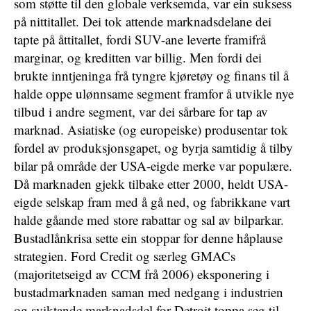
som støtte til den globale verksemda, var ein suksess
på nittitallet. Dei tok attende marknadsdelane dei
tapte på åttitallet, fordi SUV-ane leverte framifrå
marginar, og kreditten var billig. Men fordi dei
brukte inntjeninga frå tyngre kjøretøy og finans til å
halde oppe ulønnsame segment framfor å utvikle nye
tilbud i andre segment, var dei sårbare for tap av
marknad. Asiatiske (og europeiske) produsentar tok
fordel av produksjonsgapet, og byrja samtidig å tilby
bilar på område der USA-eigde merke var populære.
Då marknaden gjekk tilbake etter 2000, heldt USA-
eigde selskap fram med å gå ned, og fabrikkane vart
halde gåande med store rabattar og sal av bilparkar.
Bustadlånkrisa sette ein stoppar for denne håplause
strategien. Ford Credit og særleg GMACs
(majoritetseigd av CCM frå 2006) eksponering i
bustadmarknaden saman med nedgang i industrien
og sviktande marknadsdel for Detroit toppa seg til