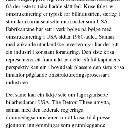
frå dei siste to tiåra hadde slått feil. Krise følgt av
omstrukturering er typisk for bilindustrien, særleg i
store konkurranseutsette marknader som USA.
Fabrikantane har sett i verk bølge på bølge med
omstrukturering i USA sidan 1980-tallet. Saman
med aukande utanlandske investeringar har det gitt
ein industri i konstant forandring. Den siste krisa
representerer eit framhald av dette. Så frå kapitalens
perspektiv kan ein i hovudsak plassere den siste krisa
innanfor pågåande omstruktureringsprosessar i
industrien.
Det same kan ein ikkje seie om fagorganiserte
bilarbeidarar i USA. The Detroit Three utnytta,
saman med den føderale regjeringa
dommedagsatmosfæren rundt krisa, til å presse
gjennom innrømmingar som grunnleggande