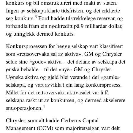
konkurs og bli omstrukturert med makt av staten.
Ingen av selskapa klarte tidsfristen, og dei erklærte
3
seg konkurs.
Ford hadde tilstrekkelege reservar, og
forhandla fram ein nødkreditt på 9 milliardar dollar,
og unngjekk dermed konkurs.
Konkursprosessen for begge selskap vart klassifisert
som «rettsovervaka sal av aktiva». GM og Chrysler
selde sine «gode» aktiva – dei delane av selskapa dei
ønska behalde – til det «nye» GM og Chrysler.
Uønska aktiva og gjeld blei verande i dei «gamle»
selskapa, og vart avvikla i ein lang konkursprosess.
Målet for det rettsovervaka aktivasalet var å få
selskapa raskt ut av konkursen, og dermed akselerere
4
snuoperasjonen.
Chrysler, som alt hadde Cerberus Capital
Management (CCM) som majoritetseigar, vart delt