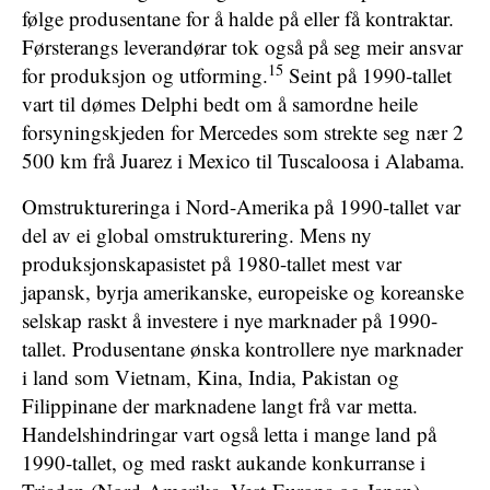
følge produsentane for å halde på eller få kontraktar.
Førsterangs leverandørar tok også på seg meir ansvar
15
for produksjon og utforming.
Seint på 1990-tallet
vart til dømes Delphi bedt om å samordne heile
forsyningskjeden for Mercedes som strekte seg nær 2
500 km frå Juarez i Mexico til Tuscaloosa i Alabama.
Omstruktureringa i Nord-Amerika på 1990-tallet var
del av ei global omstrukturering. Mens ny
produksjonskapasistet på 1980-tallet mest var
japansk, byrja amerikanske, europeiske og koreanske
selskap raskt å investere i nye marknader på 1990-
tallet. Produsentane ønska kontrollere nye marknader
i land som Vietnam, Kina, India, Pakistan og
Filippinane der marknadene langt frå var metta.
Handelshindringar vart også letta i mange land på
1990-tallet, og med raskt aukande konkurranse i