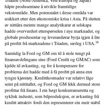
Triaden (Nord-Amerika, Vest-Europa og Japan)
håpte produsentane å utvikle framtidige
vekstområde. Men potensialet i desse områda var
usikkert etter den økonomiske krisa i Asia. På slutten
av nittiåra meinte mange analytikarar at selskapa
hadde overvurdert etterspørselen i nye marknader, og
globale produsentar og leverandørar byrja igjen å lite
16
på profitt frå marknadene i Triaden, særleg i USA.
Samtidig la Ford og GM om til å stole tungt på
finansavdelingane sine (Ford Credit og GMAC) som
kjelde til avkasting, og for å kompensere for
problema dei hadde med å få profitt på anna enn
tyngre kjøretøy. Kredittkostnader var relativt låge
seint på nittitallet, og Ford og GM fekk dermed store
profittar frå finans. I ein høgt konkurranseretta og
syklisk industri, som bilproduksjon, er avkasting frå
kreditt attraktiv fordi den representerer ein meir stabil