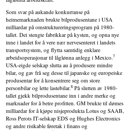
Som svar på aukande konkurranse på
heimemarknaden brukte bilprodusentane i USA
milliardar på omstruktureringsprogram på 1980-
tallet. Dei stengte fabrikkar på kysten, og opna nye
inne i landet for å vere nær nervesenteret i landets
transportsystem, og flytta samtidig enklare
7
arbeidsoperasjonar til låglønna anlegg i Mexico.
USA-eigde selskap slutta au å produsere mindre
bilar, og gav frå seg desse til japanske og europeiske
produsentar for å konsentrere seg om store
8
personbilar og lette lastebilar.
På slutten av 1980-
tallet gjekk bilprodusentane inn i andre merke og
marknader for å betre profitten. GM brukte til dømes
milliardar for å kjøpe nisjeprodukta Lotus og SAAB,
Ross Perots IT-selskap EDS og Hughes Electronics
og andre risikable føretak i finans og