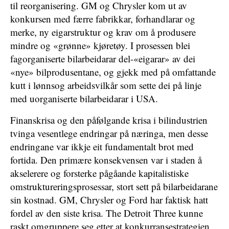
til reorganisering. GM og Chrysler kom ut av
konkursen med færre fabrikkar, forhandlarar og
merke, ny eigarstruktur og krav om å produsere
mindre og «grønne» kjøretøy. I prosessen blei
fagorganiserte bilarbeidarar del-«eigarar» av dei
«nye» bilprodusentane, og gjekk med på omfattande
kutt i lønnsog arbeidsvilkår som sette dei på linje
med uorganiserte bilarbeidarar i USA.
Finanskrisa og den påfølgande krisa i bilindustrien
tvinga vesentlege endringar på næringa, men desse
endringane var ikkje eit fundamentalt brot med
fortida. Den primære konsekvensen var i staden å
akselerere og forsterke pågåande kapitalistiske
omstruktureringsprosessar, stort sett på bilarbeidarane
sin kostnad. GM, Chrysler og Ford har faktisk hatt
fordel av den siste krisa. The Detroit Three kunne
raskt omgruppere seg etter at konkurransestrategien