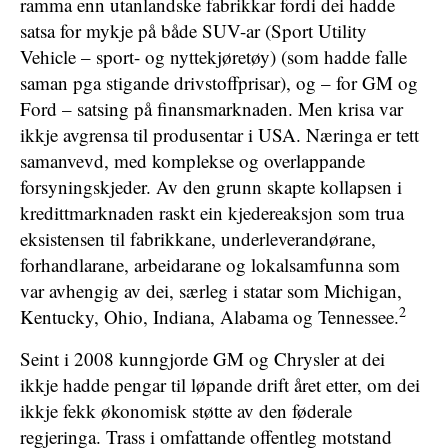
ramma enn utanlandske fabrikkar fordi dei hadde
satsa for mykje på både SUV-ar (Sport Utility
Vehicle – sport- og nyttekjøretøy) (som hadde falle
saman pga stigande drivstoffprisar), og – for GM og
Ford – satsing på finansmarknaden. Men krisa var
ikkje avgrensa til produsentar i USA. Næringa er tett
samanvevd, med komplekse og overlappande
forsyningskjeder. Av den grunn skapte kollapsen i
kredittmarknaden raskt ein kjedereaksjon som trua
eksistensen til fabrikkane, underleverandørane,
forhandlarane, arbeidarane og lokalsamfunna som
var avhengig av dei, særleg i statar som Michigan,
2
Kentucky, Ohio, Indiana, Alabama og Tennessee.
Seint i 2008 kunngjorde GM og Chrysler at dei
ikkje hadde pengar til løpande drift året etter, om dei
ikkje fekk økonomisk støtte av den føderale
regjeringa. Trass i omfattande offentleg motstand