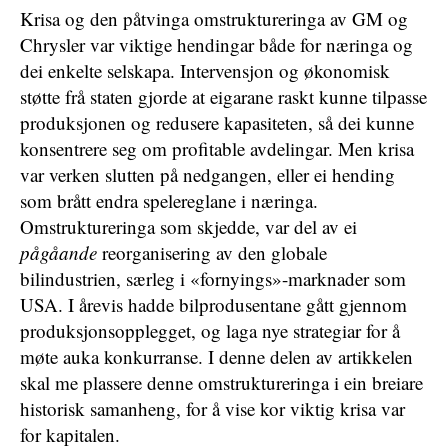
Krisa og den påtvinga omstruktureringa av GM og
Chrysler var viktige hendingar både for næringa og
dei enkelte selskapa. Intervensjon og økonomisk
støtte frå staten gjorde at eigarane raskt kunne tilpasse
produksjonen og redusere kapasiteten, så dei kunne
konsentrere seg om profitable avdelingar. Men krisa
var verken slutten på nedgangen, eller ei hending
som brått endra spelereglane i næringa.
Omstruktureringa som skjedde, var del av ei
pågåande
reorganisering av den globale
bilindustrien, særleg i «fornyings»-marknader som
USA. I årevis hadde bilprodusentane gått gjennom
produksjonsopplegget, og laga nye strategiar for å
møte auka konkurranse. I denne delen av artikkelen
skal me plassere denne omstruktureringa i ein breiare
historisk samanheng, for å vise kor viktig krisa var
for kapitalen.