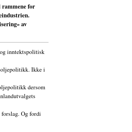
ed rammene for
jeindustrien.
isering» av
 og inntektspolitisk
oljepolitikk. Ikke i
 oljepolitikk dersom
ånlandutvalgets
 forslag. Og fordi