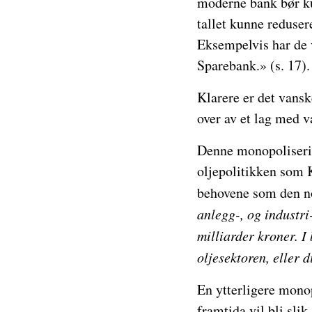
moderne bank bør ku
tallet kunne reduser
Eksempelvis har de 
Sparebank.» (s. 17).
Klarere er det vansk
over av et lag med v
Denne monopoliserin
oljepolitikken som 
behovene som den no
anlegg-, og industr
milliarder kroner. I 
oljesektoren, eller d
En ytterligere monop
framtida vil bli slik