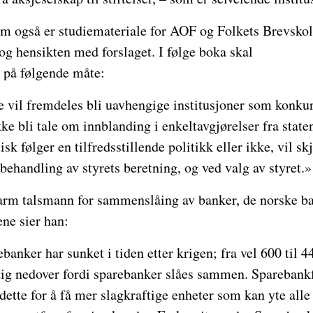
om også er studiemateriale for AOF og Folkets Brevskol
g hensikten med forslaget. I følge boka skal
e på følgende måte:
 vil fremdeles bli uavhengige institusjoner som konku
kke bli tale om innblanding i enkeltavgjørelser fra stat
k følger en tilfredsstillende politikk eller ikke, vil sk
behandling av styrets beretning, og ved valg av styret.»
arm talsmann for sammenslåing av banker, de norske ban
ne sier han:
ebanker har sunket i tiden etter krigen; fra vel 600 til 
adig nedover fordi sparebanker slåes sammen. Sparebank
l dette for å få mer slagkraftige enheter som kan yte alle