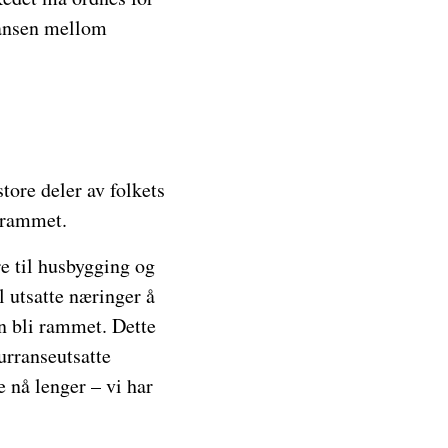
rransen mellom
tore deler av folkets
r rammet.
re til husbygging og
l utsatte næringer å
en bli rammet. Dette
kurranseutsatte
e nå lenger – vi har