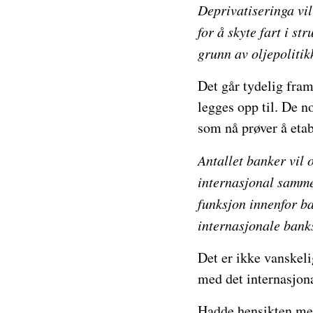
Deprivatiseringa vil
for å skyte fart i st
grunn av oljepolitik
Det går tydelig fra
legges opp til. De 
som nå prøver å etab
Antallet banker vil 
internasjonal samme
funksjon innenfor b
internasjonale bank
Det er ikke vanskel
med det internasjona
Hadde hensikten med