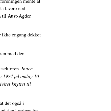
kforeningen mente at
da lavere ned.
 til Aust-Agder
er ikke engang dekket
mmen med den
jesektoren
. Innen
og 1974 på omlag 10
vitet knyttet til
at det også i
rkedet må ordnes for