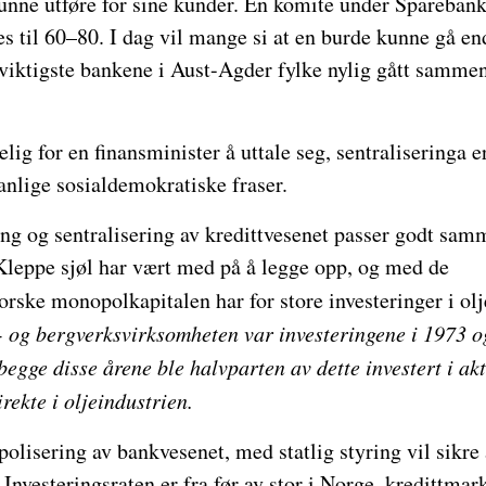
nne utføre for sine kunder. En komite under Spareban
es til 60–80. I dag vil mange si at en burde kunne gå en
viktigste bankene i Aust-Agder fylke nylig gått sammen
elig for en finansminister å uttale seg, sentraliseringa 
anlige sosialdemokratiske fraser.
g og sentralisering av kredittvesenet passer godt sa
Kleppe sjøl har vært med på å legge opp, og med de
rske monopolkapitalen har for store investeringer i ol
i- og bergverksvirksomheten var investeringene i 1973 
begge disse årene ble halvparten av dette investert i akti
irekte i oljeindustrien.
olisering av bankvesenet, med statlig styring vil sikre 
. Investeringsraten er fra før av stor i Norge, kredittma