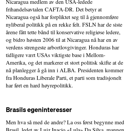
Nicaragua medlem av den USA-ledede
frihandelsavtalen CAFTA-DR. Det betyr at
Nicaragua også har forpliktet seg til å gjennomføre
nyliberal politikk på en rekke felt. FSLN har de siste
årene fått tette bånd til konservative religiøse ledere,
og bidro høsten 2006 til at Nicaragua nå har en av
verdens strengeste arbortlovgivinger. Honduras har
tidligere vært USAs viktigste base i Mellom-
Amerika, og det markerer et stort politisk skifte at de
nå planlegger å gå inn i ALBA. Presidenten kommer
fra Honduras Liberale Parti, et parti som tradisjonelt
har ført en hard høyrepolitikk.
Brasils egeninteresser
Men hva så med de andre? La oss først begynne med
Brasil, ledet av Luiz Inacio «Lula» Da Silva, mannen