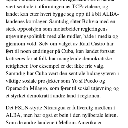
vært sentrale i utformingen av TCPavtalene, og
landet kan etter hvert bygge seg opp til å bli ALBA-
landenes kornlager. Samtidig sliter Bolivia med en
sterk opposisjon som motarbeider regjeringens
utjevningspolitikk med alle midler, både i media og
gjennom vold. Selv om valget av Raul Castro har
ført til noen endringer på Cuba, kan landet fortsatt
kritiseres for at folk har manglende demokratiske
rettigheter. For eksempel er det ikke frie valg.
Samtidig har Cuba vært den sentrale bidragsyteren i
viktige sosiale prosjekter som Yo sí Puedo og
Operación Milagro, som fører til sosial utjevning og
et styrket demokrati i andre land i regionen.
Det FSLN-styrte Nicaragua er fullverdig medlem i
ALBA, men har også et bein i den nyliberale leiren.
Som de andre landene i Mellom-Amerika er