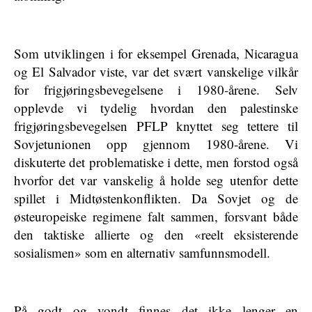
Som utviklingen i for eksempel Grenada, Nicaragua
og El Salvador viste, var det svært vanskelige vilkår
for frigjøringsbevegelsene i 1980-årene. Selv
opplevde vi tydelig hvordan den palestinske
frigjøringsbevegelsen PFLP knyttet seg tettere til
Sovjetunionen opp gjennom 1980-årene. Vi
diskuterte det problematiske i dette, men forstod også
hvorfor det var vanskelig å holde seg utenfor dette
spillet i Midtøstenkonflikten. Da Sovjet og de
østeuropeiske regimene falt sammen, forsvant både
den taktiske allierte og den «reelt eksisterende
sosialismen» som en alternativ samfunnsmodell.
På godt og vondt finnes det ikke lenger en