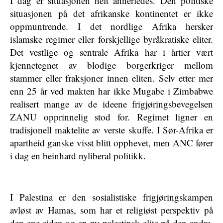
I dag er situasjonen helt annerledes. Den politiske
situasjonen på det afrikanske kontinentet er ikke
oppmuntrende. I det nordlige Afrika hersker
islamske regimer eller forskjellige byråkratiske eliter.
Det vestlige og sentrale Afrika har i årtier vært
kjennetegnet av blodige borgerkriger mellom
stammer eller fraksjoner innen eliten. Selv etter mer
enn 25 år ved makten har ikke Mugabe i Zimbabwe
realisert mange av de ideene frigjøringsbevegelsen
ZANU opprinnelig stod for. Regimet ligner en
tradisjonell maktelite av verste skuffe. I Sør-Afrika er
apartheid ganske visst blitt opphevet, men ANC fører
i dag en beinhard nyliberal politikk.
I Palestina er den sosialistiske frigjøringskampen
avløst av Hamas, som har et religiøst perspektiv på
den ene siden og en ny palestinsk elite på den andre.