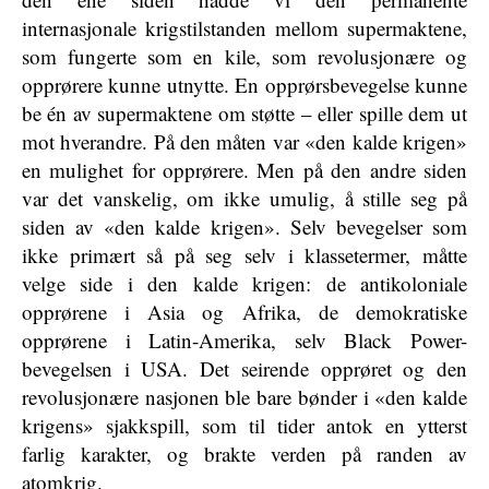
internasjonale krigstilstanden mellom supermaktene,
som fungerte som en kile, som revolusjonære og
opprørere kunne utnytte. En opprørsbevegelse kunne
be én av supermaktene om støtte – eller spille dem ut
mot hverandre. På den måten var «den kalde krigen»
en mulighet for opprørere. Men på den andre siden
var det vanskelig, om ikke umulig, å stille seg på
siden av «den kalde krigen». Selv bevegelser som
ikke primært så på seg selv i klassetermer, måtte
velge side i den kalde krigen: de antikoloniale
opprørene i Asia og Afrika, de demokratiske
opprørene i Latin-Amerika, selv Black Power-
bevegelsen i USA. Det seirende opprøret og den
revolusjonære nasjonen ble bare bønder i «den kalde
krigens» sjakkspill, som til tider antok en ytterst
farlig karakter, og brakte verden på randen av
atomkrig.