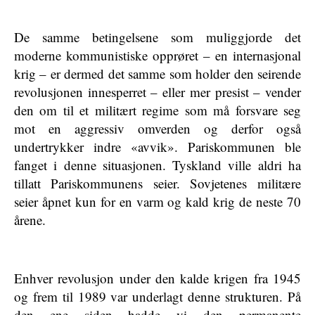
De samme betingelsene som muliggjorde det
moderne kommunistiske opprøret – en internasjonal
krig – er dermed det samme som holder den seirende
revolusjonen innesperret – eller mer presist – vender
den om til et militært regime som må forsvare seg
mot en aggressiv omverden og derfor også
undertrykker indre «avvik». Pariskommunen ble
fanget i denne situasjonen. Tyskland ville aldri ha
tillatt Pariskommunens seier. Sovjetenes militære
seier åpnet kun for en varm og kald krig de neste 70
årene.
Enhver revolusjon under den kalde krigen fra 1945
og frem til 1989 var underlagt denne strukturen. På
den ene siden hadde vi den permanente