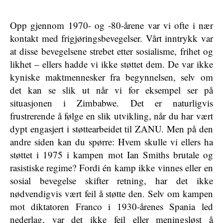
Opp gjennom 1970- og -80-årene var vi ofte i nær
kontakt med frigjøringsbevegelser. Vårt inntrykk var
at disse bevegelsene strebet etter sosialisme, frihet og
likhet – ellers hadde vi ikke støttet dem. De var ikke
kyniske maktmennesker fra begynnelsen, selv om
det kan se slik ut når vi for eksempel ser på
situasjonen i Zimbabwe. Det er naturligvis
frustrerende å følge en slik utvikling, når du har vært
dypt engasjert i støttearbeidet til ZANU. Men på den
andre siden kan du spørre: Hvem skulle vi ellers ha
støttet i 1975 i kampen mot Ian Smiths brutale og
rasistiske regime? Fordi én kamp ikke vinnes eller en
sosial bevegelse skifter retning, har det ikke
nødvendigvis vært feil å støtte den. Selv om kampen
mot diktatoren Franco i 1930-årenes Spania led
nederlag, var det ikke feil eller meningsløst å